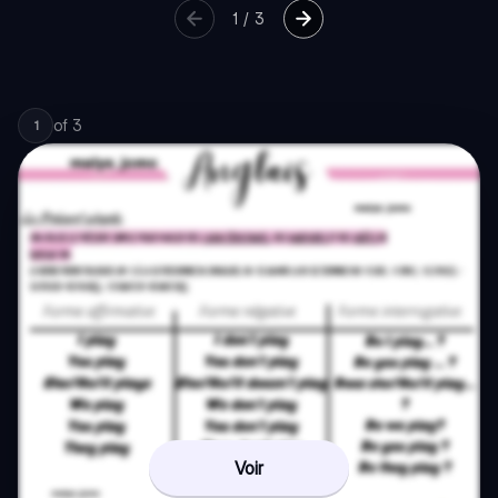
1
/
3
of
3
1
Voir