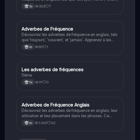
et 'usually'. Apprenez leur placement dans les phrases
363
7
3e
affirmatives, négatives et interrogatives à travers des
exemples pratiques. Type : résumé.
Adverbes de Fréquence
Anglais
Découvrez les adverbes de fréquence en anglais, tels
que 'toujours', 'souvent', et 'jamais'. Apprenez à les
utiliser correctement dans des phrases, avec des
80
1
6e
exemples pratiques et des règles de placement. Ce
résumé vous aidera à maîtriser l'utilisation des
adverbes de fréquence dans vos écrits et
conversations.
Les adverbes de fréquences
Anglais
5ème
91
0
5e
Adverbes de Fréquence Anglais
Anglais
Découvrez les adverbes de fréquence en anglais, leur
utilisation et leur placement dans les phrases. Ce
résumé inclut des exemples pratiques pour maîtriser
1,060
62
6e
l'emploi des adverbes comme 'always', 'usually', et
'never'. Idéal pour les étudiants en langue anglaise.