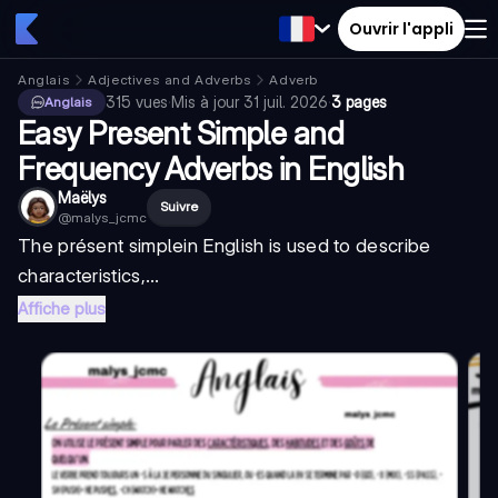
Ouvrir l'appli
Anglais
Adjectives and Adverbs
Adverb
315
vues
·
Mis à jour
31 juil. 2026
·
3 pages
Anglais
Easy Present Simple and
Frequency Adverbs in English
Maëlys
Suivre
@
malys_jcmc
The
présent simple
in English is used to describe
characteristics,...
Affiche plus