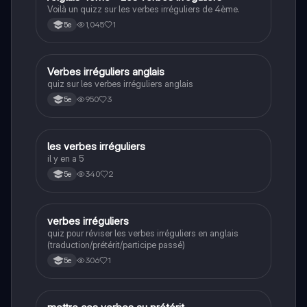
Voilà un quizz sur les verbes irréguliers de 4ème.
1,045
1
5e
V
Verbes irréguliers anglais
Anglais
quiz sur les verbes irréguliers anglais
950
3
5e
L
les verbes irréguliers
Anglais
il y en a 5
340
2
5e
V
verbes irréguliers
Anglais
quiz pour réviser les verbes irréguliers en anglais
(traduction/prétérit/participe passé)
306
1
5e
Anglais