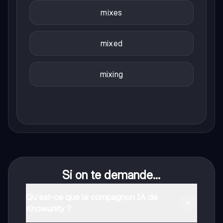
mixes
mixed
mixing
Si on te demande...
Qu'est-ce que le compagnon IA de
Knowunity ?