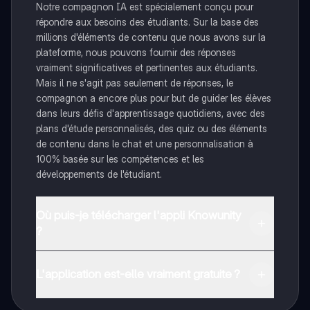
Notre compagnon IA est spécialement conçu pour
répondre aux besoins des étudiants. Sur la base des
millions d'éléments de contenu que nous avons sur la
plateforme, nous pouvons fournir des réponses
vraiment significatives et pertinentes aux étudiants.
Mais il ne s'agit pas seulement de réponses, le
compagnon a encore plus pour but de guider les élèves
dans leurs défis d'apprentissage quotidiens, avec des
plans d'étude personnalisés, des quiz ou des éléments
de contenu dans le chat et une personnalisation à
100% basée sur les compétences et les
développements de l'étudiant.
Où puis-je télécharger l'appli Knowunity
?
Tu peux télécharger l'application dans Google Play
Store et dans l'App Store d'Apple.
L'application est-elle vraiment gratuite ?
Oui, tu as un accès entièrement gratuit à tous les