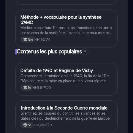
Méthode + vocabulaire pour la synthèse
Anglais
d’AMC
Méthode pour faire l’introduction, transition dans l’intro,
conclusion de la synthèse + vocabulaire pour mettre
en valeur, représenter, dire, similitude, contraire,
192
4
1ère
concession, cause, conséquence, exemple, ajout,
expliquer, Opposition
Contenus les plus populaires
9
D
Défaite de 1940 et Régime de Vichy
Histoire
Comprendre l'armistice de juin 1940, la fin de la IIIe
République et la mise en place du nouveau régime
autoritaire de Philippe Pétain.
3,817
0
3e
I
Introduction à la Seconde Guerre mondiale
Histoire
Identifiez les causes du conflit, les alliances et les
dates clés du déclenchement de la guerre en Europe
et dans le Pacifique.
6,263
0
3e