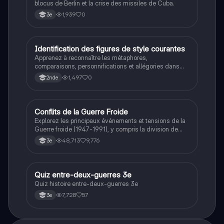
blocus de Berlin et la crise des missiles de Cuba.
1,939
0
3e
I
Identification des figures de style courantes
Français
Apprenez à reconnaître les métaphores,
comparaisons, personnifications et allégories dans
des phrases simples.
1,497
0
2nde
Conflits de la Guerre Froide
Histoire
Explorez les principaux événements et tensions de la
Guerre froide (1947-1991), y compris la division de
l'Allemagne, la crise de Cuba, la guerre du Vietnam, et
48,713
9,776
3e
la course à l'espace. Cette fiche de révision couvre les
idéologies opposées des blocs Est et Ouest, les
crises majeures, et l'impact mondial de cette période
historique.
Q
Quiz entre-deux-guerres 3e
Histoire
Quiz histoire entre-deux-guerres 3e
7,728
57
3e