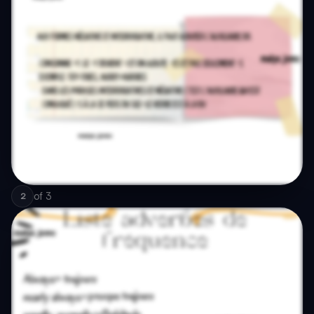
of
3
2