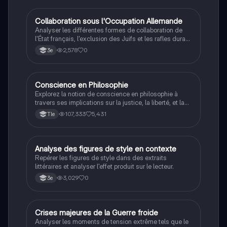
C
Collaboration sous l'Occupation Allemande
Histoire
Analyser les différentes formes de collaboration de
l'État français, l'exclusion des Juifs et les rafles durant
la Seconde Guerre mondiale.
2,578
0
3e
Conscience en Philosophie
Philosophie
Explorez la notion de conscience en philosophie à
travers ses implications sur la justice, la liberté, et la
connaissance. Cette fiche de révision aborde les
107,333
5,431
Tle
débats philosophiques sur la conscience, le cogito, et
les valeurs morales, tout en intégrant des
perspectives contemporaines. Idéale pour les
étudiants en philosophie cherchant à approfondir leur
A
Analyse des figures de style en contexte
Français
compréhension des enjeux éthiques et existentiels.
Repérer les figures de style dans des extraits
littéraires et analyser l'effet produit sur le lecteur.
3,029
0
3e
C
Crises majeures de la Guerre froide
Histoire
Analyser les moments de tension extrême tels que le