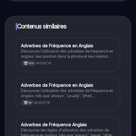
contenus de l'appli, tu peux chatter ou suivre les
créateurs à tout moment. De plus, nous proposons
Knowunity Premium, qui te permet de réviser sans
limites!
Contenus similaires
Adverbes de Fréquence en Anglais
Anglais
Découvrez l'utilisation des adverbes de fréquence en
anglais, leur position dans la phrase et leur relation
avec le présent simple. Ce résumé aborde les
156
8
1ère
principaux adverbes tels que 'always', 'usually',
'sometimes', et plus encore, avec des exemples
pratiques pour améliorer votre compréhension. Type
de contenu : résumé.
Adverbes de Fréquence en Anglais
Anglais
Découvrez l'utilisation des adverbes de fréquence en
anglais, tels que 'always', 'usually', 'often',
'sometimes', et 'never'. Apprenez à les placer
292
8
5e
correctement dans des phrases avec auxiliaires et
dans le présent simple. Ce résumé est idéal pour les
étudiants souhaitant maîtriser la grammaire anglaise.
Adverbes de Fréquence Anglais
Anglais
Découvrez les règles d'utilisation des adverbes de
fréquence en anglais, tels que 'always', 'never', 'often',