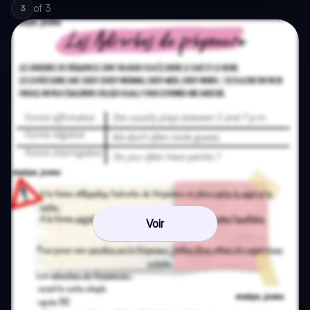
of
3
3
Voir