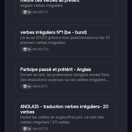
M
mettre ces verbes au prétérit
anglais verbes irréguliers
480
1
5e
V
verbes irréguliers N°1 (be - burst)
Anglais
j'ai eu un 20/20 grâce à mon questionnaire sur les 10
premiers verbes irréguliers
292
0
5e
P
Participe passé et prétérit - Anglais
Anglais
De tant en tant, les professeurs d’anglais aiment faire
des évaluations surprises sur les verbes irréguliers.
Ce quiz va vous aidez à réviser quelques verbes
546
1
4e
irréguliers.
A
ANGLAIS - traduction verbes irréguliers- 20
Anglais
verbes
traduit les verbes en anglais/français. ce sont des
verbes irréguliers ! 20 verbes
401
2
5e