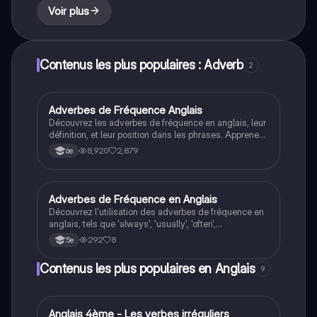
Voir plus
Contenus les plus populaires : Adverb
2
Adverbes de Fréquence Anglais
Anglais
Découvrez les adverbes de fréquence en anglais, leur
définition, et leur position dans les phrases. Apprenez
à les utiliser correctement avec des exemples
8,920
2,879
6e
pratiques. Idéal pour les élèves de 5ème. Entraînez-
vous avec des exercices en ligne pour maîtriser ce
concept essentiel.
Adverbes de Fréquence en Anglais
Anglais
Découvrez l'utilisation des adverbes de fréquence en
anglais, tels que 'always', 'usually', 'often',
'sometimes', et 'never'. Apprenez à les placer
292
8
5e
correctement dans des phrases avec auxiliaires et
dans le présent simple. Ce résumé est idéal pour les
Contenus les plus populaires en Anglais
9
étudiants souhaitant maîtriser la grammaire anglaise.
A
Anglais 4ème - Les verbes irréguliers
Anglais