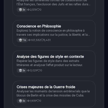
Analyser les différentes formes de collaboration de
l'État français, l'exclusion des Juifs et les rafles durant
la Seconde Guerre mondiale.
2,576
0
3e
Conscience en Philosophie
Philosophie
Explorez la notion de conscience en philosophie à
travers ses implications sur la justice, la liberté, et la
connaissance. Cette fiche de révision aborde les
107,332
5,431
Tle
débats philosophiques sur la conscience, le cogito, et
les valeurs morales, tout en intégrant des
perspectives contemporaines. Idéale pour les
étudiants en philosophie cherchant à approfondir leur
A
Analyse des figures de style en contexte
Français
compréhension des enjeux éthiques et existentiels.
Repérer les figures de style dans des extraits
littéraires et analyser l'effet produit sur le lecteur.
3,029
0
3e
C
Crises majeures de la Guerre froide
Histoire
Analyser les moments de tension extrême tels que le
blocus de Berlin et la crise des missiles de Cuba.
1,939
0
3e