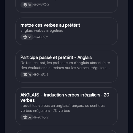
292
0
5e
M
mettre ces verbes au prétérit
Anglais
anglais verbes irréguliers
480
1
5e
P
Participe passé et prétérit - Anglais
Anglais
De tant en tant, les professeurs d’anglais aiment faire
des évaluations surprises sur les verbes irréguliers.
Ce quiz va vous aidez à réviser quelques verbes
546
1
4e
irréguliers.
A
ANGLAIS - traduction verbes irréguliers- 20
Anglais
verbes
traduit les verbes en anglais/français. ce sont des
verbes irréguliers ! 20 verbes
401
2
5e