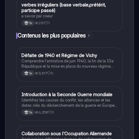
V
verbes irréguliers (base verbale,prétérit,
Anglais
participe passé)
a savoir par coeur
231
1
5e
Contenus les plus populaires
9
D
Défaite de 1940 et Régime de Vichy
Histoire
Comprendre l'armistice de juin 1940, la fin de la IIIe
République et la mise en place du nouveau régime
autoritaire de Philippe Pétain.
3,817
0
3e
I
Introduction à la Seconde Guerre mondiale
Histoire
Identifiez les causes du conflit, les alliances et les
dates clés du déclenchement de la guerre en Europe
et dans le Pacifique.
6,258
0
3e
C
Collaboration sous l'Occupation Allemande
Histoire