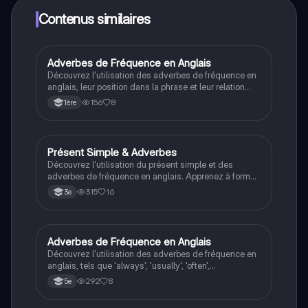
Knowunity Premium, qui te permet de réviser sans
limites!
Contenus similaires
Adverbes de Fréquence en Anglais
Anglais
Découvrez l'utilisation des adverbes de fréquence en
anglais, leur position dans la phrase et leur relation
avec le présent simple. Ce résumé aborde les
156
8
1ère
principaux adverbes tels que 'always', 'usually',
'sometimes', et plus encore, avec des exemples
pratiques pour améliorer votre compréhension. Type
de contenu : résumé.
Présent Simple & Adverbes
Anglais
Découvrez l'utilisation du présent simple et des
adverbes de fréquence en anglais. Apprenez à former
des phrases affirmatives, négatives et interrogatives,
315
16
3e
ainsi que la position des adverbes dans les phrases.
Ce résumé couvre les règles essentielles pour
maîtriser ces concepts clés de la grammaire anglaise.
Adverbes de Fréquence en Anglais
Anglais
Découvrez l'utilisation des adverbes de fréquence en
anglais, tels que 'always', 'usually', 'often',
'sometimes', et 'never'. Apprenez à les placer
292
8
5e
correctement dans des phrases avec auxiliaires et
dans le présent simple. Ce résumé est idéal pour les