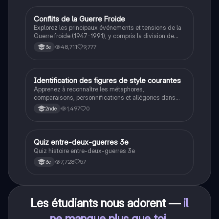
Conflits de la Guerre Froide
Histoire
Explorez les principaux événements et tensions de la
Guerre froide (1947-1991), y compris la division de
l'Allemagne, la crise de Cuba, la guerre du Vietnam, et
48,711
9,777
3e
la course à l'espace. Cette fiche de révision couvre les
idéologies opposées des blocs Est et Ouest, les
crises majeures, et l'impact mondial de cette période
historique.
I
Identification des figures de style courantes
Français
Apprenez à reconnaître les métaphores,
comparaisons, personnifications et allégories dans
des phrases simples.
1,497
0
2nde
Q
Quiz entre-deux-guerres 3e
Histoire
Quiz histoire entre-deux-guerres 3e
7,728
57
3e
Les étudiants nous adorent —
il
ne manque plus que toi
.