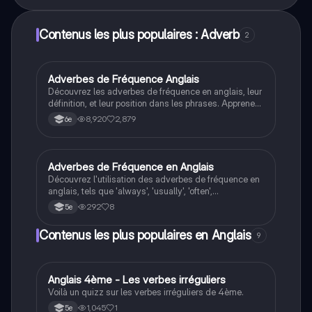
Contenus les plus populaires : Adverb
2
Adverbes de Fréquence Anglais
Anglais
Découvrez les adverbes de fréquence en anglais, leur
définition, et leur position dans les phrases. Apprenez
à les utiliser correctement avec des exemples
8,920
2,879
6e
pratiques. Idéal pour les élèves de 5ème. Entraînez-
vous avec des exercices en ligne pour maîtriser ce
concept essentiel.
Adverbes de Fréquence en Anglais
Anglais
Découvrez l'utilisation des adverbes de fréquence en
anglais, tels que 'always', 'usually', 'often',
'sometimes', et 'never'. Apprenez à les placer
292
8
5e
correctement dans des phrases avec auxiliaires et
dans le présent simple. Ce résumé est idéal pour les
Contenus les plus populaires en Anglais
9
étudiants souhaitant maîtriser la grammaire anglaise.
A
Anglais 4ème - Les verbes irréguliers
Anglais
Voilà un quizz sur les verbes irréguliers de 4ème.
1,045
1
5e