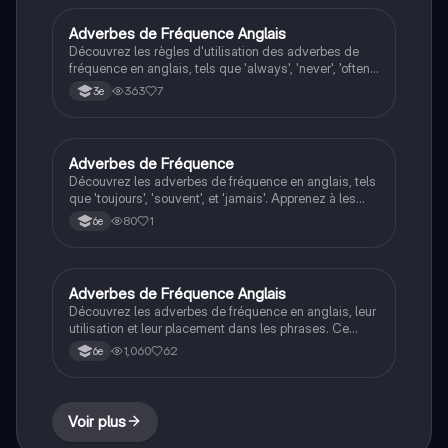
étudiants souhaitant maîtriser la grammaire anglaise.
Adverbes de Fréquence Anglais
Anglais
Découvrez les règles d'utilisation des adverbes de
fréquence en anglais, tels que 'always', 'never', 'often',
et 'usually'. Apprenez leur placement dans les phrases
363
7
3e
affirmatives, négatives et interrogatives à travers des
exemples pratiques. Type : résumé.
Adverbes de Fréquence
Anglais
Découvrez les adverbes de fréquence en anglais, tels
que 'toujours', 'souvent', et 'jamais'. Apprenez à les
utiliser correctement dans des phrases, avec des
80
1
6e
exemples pratiques et des règles de placement. Ce
résumé vous aidera à maîtriser l'utilisation des
adverbes de fréquence dans vos écrits et
conversations.
Adverbes de Fréquence Anglais
Anglais
Découvrez les adverbes de fréquence en anglais, leur
utilisation et leur placement dans les phrases. Ce
résumé inclut des exemples pratiques pour maîtriser
1,060
62
6e
l'emploi des adverbes comme 'always', 'usually', et
'never'. Idéal pour les étudiants en langue anglaise.
Voir plus