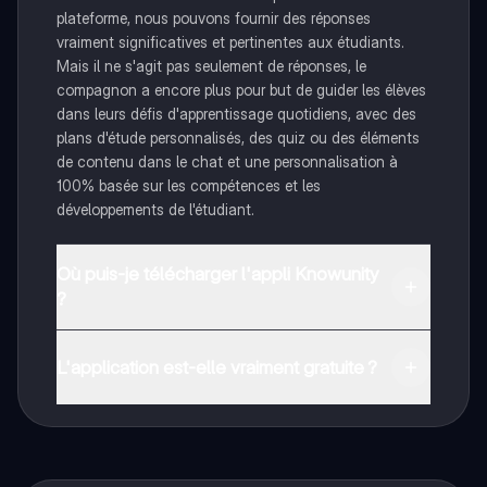
plateforme, nous pouvons fournir des réponses
vraiment significatives et pertinentes aux étudiants.
Mais il ne s'agit pas seulement de réponses, le
compagnon a encore plus pour but de guider les élèves
dans leurs défis d'apprentissage quotidiens, avec des
plans d'étude personnalisés, des quiz ou des éléments
de contenu dans le chat et une personnalisation à
100% basée sur les compétences et les
développements de l'étudiant.
Où puis-je télécharger l'appli Knowunity
?
Tu peux télécharger l'application dans Google Play
Store et dans l'App Store d'Apple.
L'application est-elle vraiment gratuite ?
Oui, tu as un accès entièrement gratuit à tous les
contenus de l'appli, tu peux chatter ou suivre les
créateurs à tout moment. De plus, nous proposons