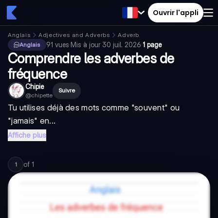
Ouvrir l'appli
Anglais
Adjectives and Adverbs
Adverb
91
vues
·
Mis à jour
30 juil. 2026
·
1 page
Anglais
Comprendre les adverbes de
fréquence
Chipie
Suivre
@
chipette
Tu utilises déjà des mots comme "souvent" ou
"jamais" en...
Affiche plus
of
1
1