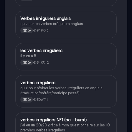
V
Verbes irréguliers anglais
Anglais
quiz sur les verbes irréguliers anglais
949
3
5e
L
les verbes irréguliers
Anglais
il y en a 5
340
2
5e
V
verbes irréguliers
Anglais
quiz pour réviser les verbes irréguliers en anglais
(traduction/prétérit/participe passé)
306
1
5e
V
verbes irréguliers N°1 (be - burst)
Anglais
j'ai eu un 20/20 grâce à mon questionnaire sur les 10
premiers verbes irréguliers