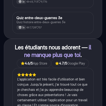
l'Allemagne, la crise de Cuba, la guerre du Vietnam, et
48,713
9,776
3e
la course à l'espace. Cette fiche de révision couvre les
idéologies opposées des blocs Est et Ouest, les
crises majeures, et l'impact mondial de cette période
historique.
Q
Quiz entre-deux-guerres 3e
Histoire
Quiz histoire entre-deux-guerres 3e
7,728
57
3e
Les étudiants nous adorent —
il
ne manque plus que toi
.
4.6
/5
App Store
4.7
/5
Google Play
L'application est très facile d'utilisation et bien
conçue. Jusqu'à présent, j'ai trouvé tout ce que
je cherchais et j'ai pu apprendre beaucoup de
choses grâce aux présentations ! Je vais
certainement utiliser l'application pour un travail
en classe ! Et comme source d'inspiration