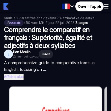
Ouvrir l'appli
Anglais
Adjectives and Adverbs
Comparative Adjective
450
vues
·
Mis à jour
22 juil. 2026
·
3 pages
Anglais
Comprendre le comparatif en
français : Supériorité, égalité et
adjectifs à deux syllabes
Ilan Moulin
I
Suivre
@
ilanmoulin_svqq
A comprehensive guide to comparative forms in
English, focusing on ...
Affiche plus