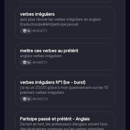
V
verbes irréguliers
Anglais
quiz pour réviser les verbes irréguliers en anglais
(traduction/prétérit/participe passé)
306
1
5e
M
mettre ces verbes au prétérit
Anglais
anglais verbes irréguliers
480
1
5e
V
verbes irréguliers N°1 (be - burst)
Anglais
j'ai eu un 20/20 grâce à mon questionnaire sur les 10
premiers verbes irréguliers
292
0
5e
P
Participe passé et prétérit - Anglais
Anglais
De tant en tant, les professeurs d’anglais aiment faire
des évaluations surprises sur les verbes irréguliers.