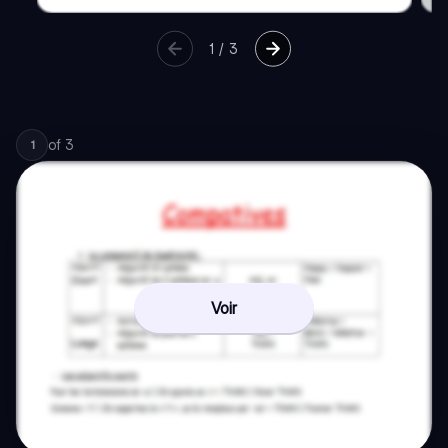
1
/
3
of
3
1
Voir