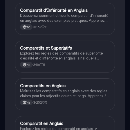
des adjectifs en anglais.
Comparatif d'Infériorité en Anglais
Anglais
Découvrez comment utiliser le comparatif d'infériorité
en anglais avec des exemples pratiques. Apprenez à
former des phrases en utilisant 'moins' et à comparer
167
11
5e
des adjectifs sans exceptions. Ce document est une
fiche explicative essentielle pour maîtriser les
comparaisons en anglais.
Comparatifs et Superlatifs
Anglais
Explorez les règles des comparatifs de supériorité,
d'égalité et d'infériorité en anglais, ainsi que la
formation des superlatifs. Ce résumé couvre les
56
5
4e
adjectifs longs et courts, avec des exemples
pratiques pour mieux comprendre leur utilisation. Idéal
pour les étudiants souhaitant maîtriser les nuances de
la comparaison en anglais.
Comparatifs en Anglais
Anglais
Maîtrisez les comparatifs en anglais avec des règles
claires pour les adjectifs courts et longs. Apprenez à
former les comparatifs de supériorité, d'égalité et
252
5
4e
d'infériorité à travers des exemples pratiques. Type:
résumé.
Comparatif en Anglais
Anglais
Explorez les règles du comparatif en anglais, y