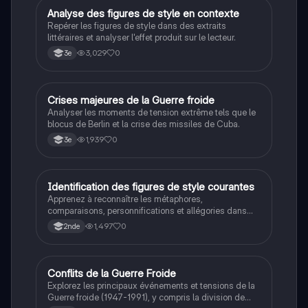
étudiants en philosophie cherchant à approfondir leur
A
Analyse des figures de style en contexte
Français
compréhension des enjeux éthiques et existentiels.
Repérer les figures de style dans des extraits
littéraires et analyser l'effet produit sur le lecteur.
3,029
0
3e
C
Crises majeures de la Guerre froide
Histoire
Analyser les moments de tension extrême tels que le
blocus de Berlin et la crise des missiles de Cuba.
1,939
0
3e
I
Identification des figures de style courantes
Français
Apprenez à reconnaître les métaphores,
comparaisons, personnifications et allégories dans
des phrases simples.
1,497
0
2nde
Conflits de la Guerre Froide
Histoire
Explorez les principaux événements et tensions de la
Guerre froide (1947-1991), y compris la division de