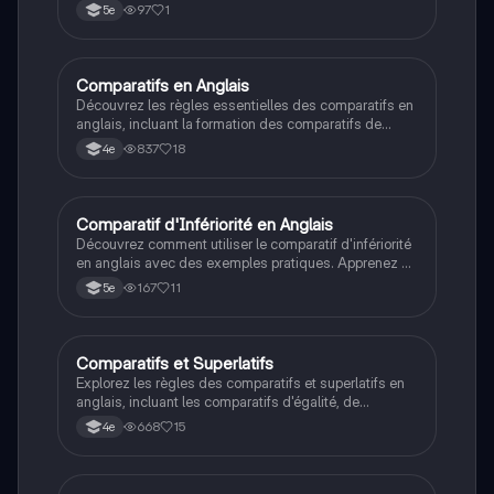
modifications des adjectifs. Ce document présente
97
1
5e
des exemples pratiques et des conseils pour former
des comparaisons correctes. Type: Fiche de révision.
Comparatifs en Anglais
Anglais
Découvrez les règles essentielles des comparatifs en
anglais, incluant la formation des comparatifs de
supériorité, d'égalité et d'infériorité. Ce résumé aborde
837
18
4e
les adjectifs d'une syllabe, les adjectifs en 'Y', ainsi
que les exceptions comme 'good' et 'bad'. Idéal pour
les élèves de 3ème et 4ème.
Comparatif d'Infériorité en Anglais
Anglais
Découvrez comment utiliser le comparatif d'infériorité
en anglais avec des exemples pratiques. Apprenez à
former des phrases en utilisant 'moins' et à comparer
167
11
5e
des adjectifs sans exceptions. Ce document est une
fiche explicative essentielle pour maîtriser les
comparaisons en anglais.
Comparatifs et Superlatifs
Anglais
Explorez les règles des comparatifs et superlatifs en
anglais, incluant les comparatifs d'égalité, de
supériorité et d'infériorité. Ce document est idéal pour
668
15
4e
les élèves de la 4ème à la terminale, offrant des
exemples clairs et des adjectifs irréguliers. Type :
résumé.