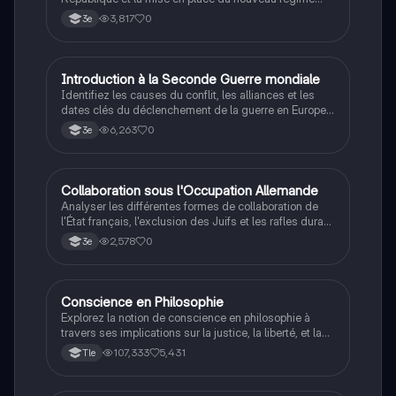
autoritaire de Philippe Pétain.
3,817
0
3e
I
Introduction à la Seconde Guerre mondiale
Histoire
Identifiez les causes du conflit, les alliances et les
dates clés du déclenchement de la guerre en Europe
et dans le Pacifique.
6,263
0
3e
C
Collaboration sous l'Occupation Allemande
Histoire
Analyser les différentes formes de collaboration de
l'État français, l'exclusion des Juifs et les rafles durant
la Seconde Guerre mondiale.
2,578
0
3e
Conscience en Philosophie
Philosophie
Explorez la notion de conscience en philosophie à
travers ses implications sur la justice, la liberté, et la
connaissance. Cette fiche de révision aborde les
107,333
5,431
Tle
débats philosophiques sur la conscience, le cogito, et
les valeurs morales, tout en intégrant des
perspectives contemporaines. Idéale pour les