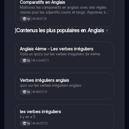
Comparatifs en Anglais
Anglais
Maîtrisez les comparatifs en anglais avec des règles
claires pour les adjectifs courts et longs. Apprenez à
former les comparatifs de supériorité, d'égalité et
252
5
4e
d'infériorité à travers des exemples pratiques. Type:
résumé.
Contenus les plus populaires en Anglais
9
A
Anglais 4ème - Les verbes irréguliers
Anglais
Voilà un quizz sur les verbes irréguliers de 4ème.
1,045
1
5e
V
Verbes irréguliers anglais
Anglais
quiz sur les verbes irréguliers anglais
950
3
5e
L
les verbes irréguliers
Anglais
il y en a 5
340
2
5e