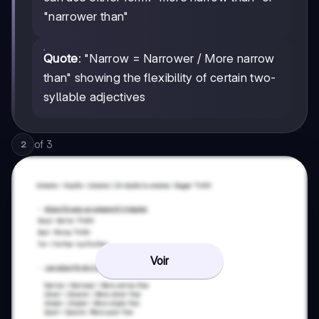
"narrower than"
Quote
: "Narrow = Narrower / More narrow
than" showing the flexibility of certain two-
syllable adjectives
of
3
2
Voir