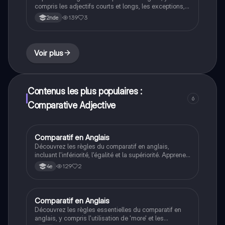
compris les adjectifs courts et longs, les exceptions,
et les structures de comparaison. Ce document
139
3
2nde
présente des exemples clairs et des modifications
orthographiques essentielles pour maîtriser les
comparaisons. Type: résumé.
Voir plus
Contenus les plus populaires :
6
Comparative Adjective
Comparatif en Anglais
Anglais
Découvrez les règles du comparatif en anglais,
incluant l'infériorité, l'égalité et la supériorité. Apprenez
à former des comparaisons avec des adjectifs courts
129
2
4e
et longs à travers des exemples pratiques. Type:
résumé.
Comparatif en Anglais
Anglais
Découvrez les règles essentielles du comparatif en
anglais, y compris l'utilisation de 'more' et les