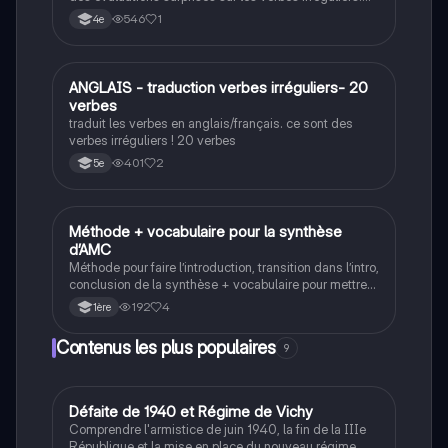
Ce quiz va vous aidez à réviser quelques verbes
546
1
4e
irréguliers.
A
ANGLAIS - traduction verbes irréguliers- 20
Anglais
verbes
traduit les verbes en anglais/français. ce sont des
verbes irréguliers ! 20 verbes
401
2
5e
Méthode + vocabulaire pour la synthèse
Anglais
d’AMC
Méthode pour faire l’introduction, transition dans l’intro,
conclusion de la synthèse + vocabulaire pour mettre
en valeur, représenter, dire, similitude, contraire,
192
4
1ère
concession, cause, conséquence, exemple, ajout,
expliquer, Opposition
Contenus les plus populaires
9
D
Défaite de 1940 et Régime de Vichy
Histoire
Comprendre l'armistice de juin 1940, la fin de la IIIe
République et la mise en place du nouveau régime