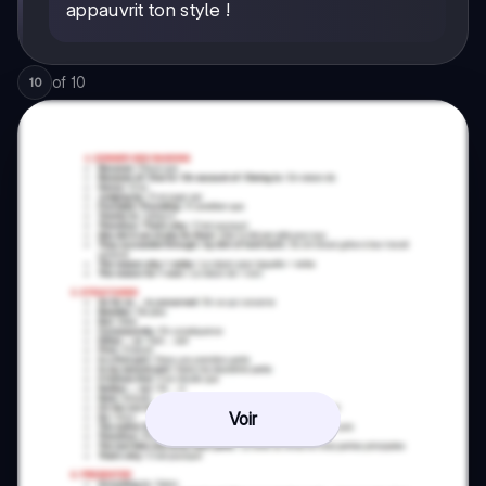
appauvrit ton style !
of
10
10
Voir