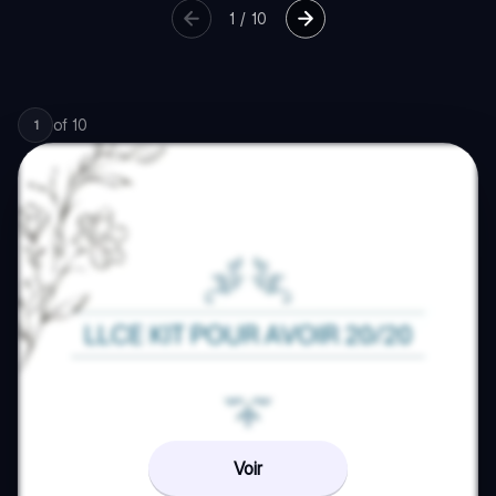
1
/
10
of
10
1
Voir