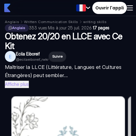
Ouvrir l'appli
Anglais
Written Communication Skills
writing skills
353
vues
·
Mis à jour
25 juil. 2026
·
17 pages
Anglais
Obtenez 20/20 en LLCE avec Ce
Kit
Ecila Eiboreif
E
Suivre
@
ecilaeiboreif_rwkr
Maîtriser la LLCE (Littérature, Langues et Cultures
Étrangères) peut sembler...
Affiche plus