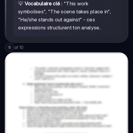
💡
Vocabulaire clé
: "This work
symbolises", "The scene takes place in",
"He/she stands out against" - ces
expressions structurent ton analyse.
of
10
5