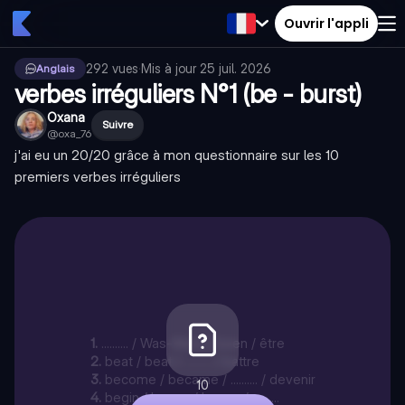
Ouvrir l'appli
292
vues
·
Mis à jour
25 juil. 2026
Anglais
verbes irréguliers N°1 (be - burst)
Oxana
Suivre
@
oxa_76
j'ai eu un 20/20 grâce à mon questionnaire sur les 10
premiers verbes irréguliers
1
.
.......... / Was-Were / been / être
2
.
beat / beat / .......... / battre
3
.
become / became / .......... / devenir
10
4
.
begin / began / begun / ..........