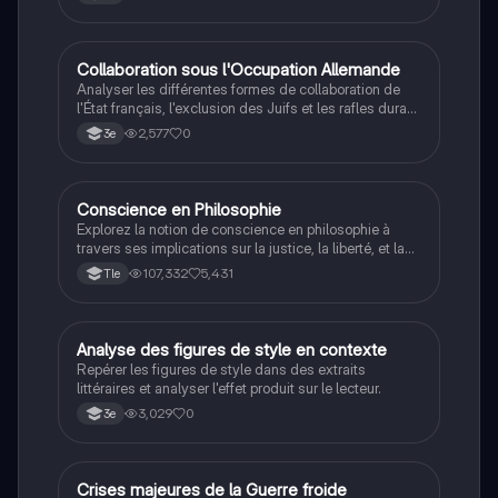
C
Collaboration sous l'Occupation Allemande
Histoire
Analyser les différentes formes de collaboration de
l'État français, l'exclusion des Juifs et les rafles durant
la Seconde Guerre mondiale.
2,577
0
3e
Conscience en Philosophie
Philosophie
Explorez la notion de conscience en philosophie à
travers ses implications sur la justice, la liberté, et la
connaissance. Cette fiche de révision aborde les
107,332
5,431
Tle
débats philosophiques sur la conscience, le cogito, et
les valeurs morales, tout en intégrant des
perspectives contemporaines. Idéale pour les
étudiants en philosophie cherchant à approfondir leur
A
Analyse des figures de style en contexte
Français
compréhension des enjeux éthiques et existentiels.
Repérer les figures de style dans des extraits
littéraires et analyser l'effet produit sur le lecteur.
3,029
0
3e
C
Crises majeures de la Guerre froide
Histoire