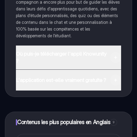
compagnon a encore plus pour but de guider les élèves
dans leurs défis d'apprentissage quotidiens, avec des
plans d'étude personnalisés, des quiz ou des éléments
de contenu dans le chat et une personnalisation à
100% basée sur les compétences et les
développements de l'étudiant.
Où puis-je télécharger l'appli Knowunity
?
Tu peux télécharger l'application dans Google Play
Store et dans l'App Store d'Apple.
L'application est-elle vraiment gratuite ?
Oui, tu as un accès entièrement gratuit à tous les
contenus de l'appli, tu peux chatter ou suivre les
créateurs à tout moment. De plus, nous proposons
Knowunity Premium, qui te permet de réviser sans
limites!
Contenus les plus populaires en Anglais
9