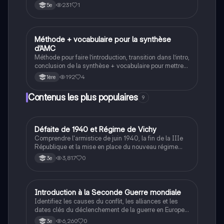
231
1
5e
Méthode + vocabulaire pour la synthèse
Anglais
d’AMC
Méthode pour faire l’introduction, transition dans l’intro,
conclusion de la synthèse + vocabulaire pour mettre
en valeur, représenter, dire, similitude, contraire,
192
4
1ère
concession, cause, conséquence, exemple, ajout,
expliquer, Opposition
Contenus les plus populaires
9
D
Défaite de 1940 et Régime de Vichy
Histoire
Comprendre l'armistice de juin 1940, la fin de la IIIe
République et la mise en place du nouveau régime
autoritaire de Philippe Pétain.
3,817
0
3e
I
Introduction à la Seconde Guerre mondiale
Histoire
Identifiez les causes du conflit, les alliances et les
dates clés du déclenchement de la guerre en Europe
et dans le Pacifique.
6,260
0
3e