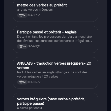
M
mettre ces verbes au prétérit
Anglais
anglais verbes irréguliers
480
1
5e
P
Participe passé et prétérit - Anglais
Anglais
De tant en tant, les professeurs d’anglais aiment faire
des évaluations surprises sur les verbes irréguliers.
Ce quiz va vous aidez à réviser quelques verbes
546
1
4e
irréguliers.
A
ANGLAIS - traduction verbes irréguliers- 20
Anglais
verbes
traduit les verbes en anglais/français. ce sont des
verbes irréguliers ! 20 verbes
401
2
5e
V
verbes irréguliers (base verbale,prétérit,
Anglais
participe passé)
a savoir par coeur