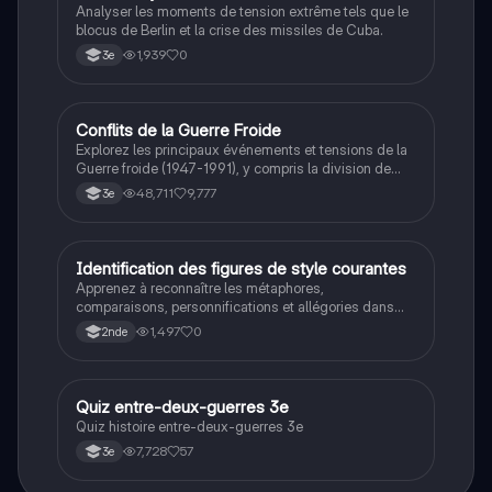
Analyser les moments de tension extrême tels que le
blocus de Berlin et la crise des missiles de Cuba.
1,939
0
3e
Conflits de la Guerre Froide
Histoire
Explorez les principaux événements et tensions de la
Guerre froide (1947-1991), y compris la division de
l'Allemagne, la crise de Cuba, la guerre du Vietnam, et
48,711
9,777
3e
la course à l'espace. Cette fiche de révision couvre les
idéologies opposées des blocs Est et Ouest, les
crises majeures, et l'impact mondial de cette période
historique.
I
Identification des figures de style courantes
Français
Apprenez à reconnaître les métaphores,
comparaisons, personnifications et allégories dans
des phrases simples.
1,497
0
2nde
Q
Quiz entre-deux-guerres 3e
Histoire
Quiz histoire entre-deux-guerres 3e
7,728
57
3e