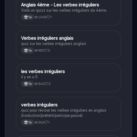
A
Anglais 4ème - Les verbes irréguliers
Anglais
Voilà un quizz sur les verbes irréguliers de 4ème.
1,045
1
5e
V
Verbes irréguliers anglais
Anglais
quiz sur les verbes irréguliers anglais
950
3
5e
L
les verbes irréguliers
Anglais
il y en a 5
340
2
5e
V
verbes irréguliers
Anglais
quiz pour réviser les verbes irréguliers en anglais
(traduction/prétérit/participe passé)
306
1
5e