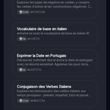
Explorez les types de négation en coréen, y compris
les verbes d'action et les constructions négatives. Ce
résumé aborde les pronoms personnels, les suffixes
770
48
2nde
et les règles grammaticales essentielles pour
maîtriser la négation. Idéal pour les étudiants en
langue coréenne.
V
Vocabulaire de base en italien
Autres langues
entraîne toi avec le vocabulaire de base en italien 🌸
113
3
5e
Exprimer la Date en Portugais
Autres langues
Découvrez comment dire et écrire la date en portugais
avec ce résumé essentiel. Apprenez les jours de la
semaine, les nombres de 0 à 31, et les mois de
207
14
6e
l'année. Idéal pour les étudiants en langues et ceux
qui souhaitent maîtriser la date en portugais.
Conjugaison des Verbes Italiens
Autres langues
Explorez les terminaisons des verbes italiens aux
temps principaux : présent, imparfait, futur et passé
simple. Ce résumé couvre également la conjugaison
854
34
2nde
des auxiliaires, essentiel pour maîtriser la grammaire
italienne. Type : résumé.