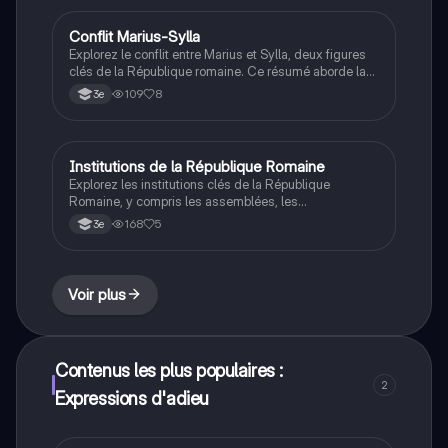
en italien.
Conflit Marius-Sylla
Latin
Explorez le conflit entre Marius et Sylla, deux figures
clés de la République romaine. Ce résumé aborde la
guerre sociale, les réformes de Sylla, et les
109
8
3e
conséquences de leurs luttes pour le pouvoir. Idéal
pour les étudiants en latin et en histoire romaine.
Institutions de la République Romaine
Latin
Explorez les institutions clés de la République
Romaine, y compris les assemblées, les
magistratures, les tribuns de la Plèbe et le Sénat. Ce
168
5
3e
résumé met en lumière le fonctionnement du pouvoir
législatif et exécutif, ainsi que les dynamiques
sociales entre patriciens et plébéiens. Idéal pour les
étudiants en histoire et sciences politiques.
Voir plus
Contenus les plus populaires :
2
Expressions d'adieu