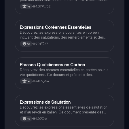
des expressions essentielles comme les salutations,
1,377
52
4e
les remerciements et les questions de base. Idéal
pour les débutants souhaitant apprendre la langue
italienne rapidement.
Expressions Coréennes Essentielles
Autres langues
Découvrez les expressions courantes en coréen,
incluant des salutations, des remerciements et des
phrases utiles pour la conversation quotidienne. Ce
701
67
3e
résumé vous aidera à communiquer efficacement en
coréen, que vous soyez débutant ou en voyage. Type:
résumé.
Phrases Quotidiennes en Coréen
Autres langues
Découvrez des phrases essentielles en coréen pour la
vie quotidienne. Ce document présente des
expressions utiles pour communiquer, poser des
487
54
5e
questions et interagir dans diverses situations. Idéal
pour les étudiants apprenant le coréen. Type: résumé.
Expressions de Salutation
Autres langues
Découvrez les expressions essentielles de salutation
et d'au revoir en italien. Ce document présente des
phrases clés comme 'Buongiorno', 'Buon pomeriggio',
120
6
4e
et 'Buona sera', idéales pour les élèves de 4ème.
Parfait pour renforcer vos compétences linguistiques