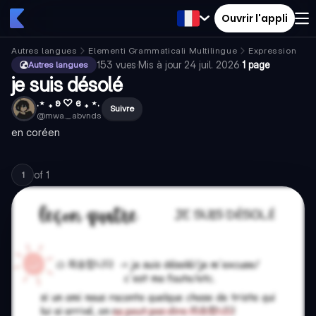
Ouvrir l'appli
Autres langues
Elementi Grammaticali Multilingue
Expressions d'
153
vues
·
Mis à jour
24 juil. 2026
·
1 page
Autres langues
je suis désolé
.⋆ ₊ ʚ ♡ ɞ ₊ ⋆.
Suivre
@
mwa._.abvnds
en coréen
of
1
1