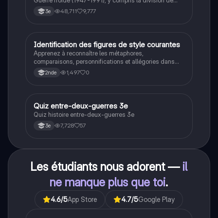
Guerre froide (1947-1991), y compris la division de
l'Allemagne, la crise de Cuba, la guerre du Vietnam, et
48,711
9,777
3e
la course à l'espace. Cette fiche de révision couvre les
idéologies opposées des blocs Est et Ouest, les
crises majeures, et l'impact mondial de cette période
historique.
I
Identification des figures de style courantes
Français
Apprenez à reconnaître les métaphores,
comparaisons, personnifications et allégories dans
des phrases simples.
1,497
0
2nde
Q
Quiz entre-deux-guerres 3e
Histoire
Quiz histoire entre-deux-guerres 3e
7,728
57
3e
Les étudiants nous adorent —
il
ne manque plus que toi
.
4.6
/5
App Store
4.7
/5
Google Play