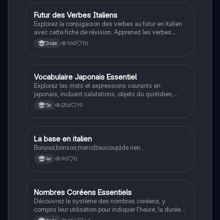
Futur des Verbes Italiens
Autres langues
Explorez la conjugaison des verbes au futur en italien
avec cette fiche de révision. Apprenez les verbes
irréguliers et les règles de formation pour les verbes
160
10
2nde
en ARE, ERE et IRE. Idéal pour les étudiants
souhaitant maîtriser le futur en italien.
Vocabulaire Japonais Essentiel
Autres langues
Explorez les mots et expressions courants en
japonais, incluant salutations, objets du quotidien,
verbes, adjectifs et vocabulaire alimentaire. Idéal pour
256
19
5e
les étudiants débutants souhaitant enrichir leur
lexique. Type: résumé.
L
La base en italien
Espagnol
Bonjour,bonsoir,merci(baucoup)de rien ,
90
0
4e
Nombres Coréens Essentiels
Autres langues
Découvrez le système des nombres coréens, y
compris leur utilisation pour indiquer l'heure, la durée,
l'âge et le comptage d'objets. Ce résumé couvre les