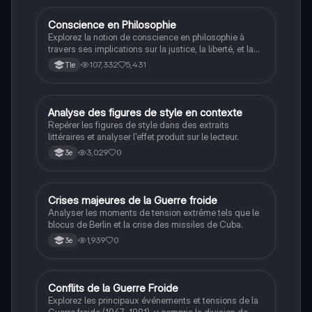
Conscience en Philosophie
Philosophie
Explorez la notion de conscience en philosophie à
travers ses implications sur la justice, la liberté, et la
connaissance. Cette fiche de révision aborde les
107,332
5,431
Tle
débats philosophiques sur la conscience, le cogito, et
les valeurs morales, tout en intégrant des
perspectives contemporaines. Idéale pour les
étudiants en philosophie cherchant à approfondir leur
A
Analyse des figures de style en contexte
Français
compréhension des enjeux éthiques et existentiels.
Repérer les figures de style dans des extraits
littéraires et analyser l'effet produit sur le lecteur.
3,029
0
3e
C
Crises majeures de la Guerre froide
Histoire
Analyser les moments de tension extrême tels que le
blocus de Berlin et la crise des missiles de Cuba.
1,939
0
3e
Conflits de la Guerre Froide
Histoire
Explorez les principaux événements et tensions de la