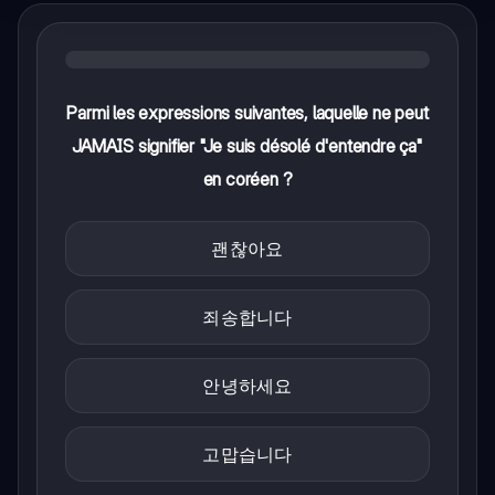
Parmi les expressions suivantes, laquelle ne peut
JAMAIS signifier "Je suis désolé d'entendre ça"
en coréen ?
괜찮아요
죄송합니다
안녕하세요
고맙습니다