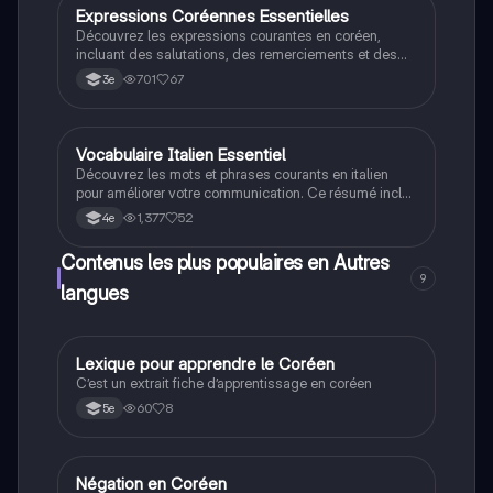
Expressions Coréennes Essentielles
Autres langues
Découvrez les expressions courantes en coréen,
incluant des salutations, des remerciements et des
phrases utiles pour la conversation quotidienne. Ce
701
67
3e
résumé vous aidera à communiquer efficacement en
coréen, que vous soyez débutant ou en voyage. Type:
résumé.
Vocabulaire Italien Essentiel
Autres langues
Découvrez les mots et phrases courants en italien
pour améliorer votre communication. Ce résumé inclut
des expressions essentielles comme les salutations,
1,377
52
4e
les remerciements et les questions de base. Idéal
pour les débutants souhaitant apprendre la langue
Contenus les plus populaires en Autres
italienne rapidement.
9
langues
Lexique pour apprendre le Coréen
Autres langues
C’est un extrait fiche d’apprentissage en coréen
60
8
5e
Négation en Coréen
Autres langues