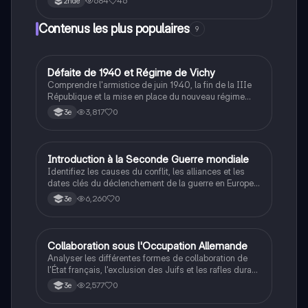
684
46
2nde
chiffres de 1 à 100 et les variations selon les
classificateurs. Idéal pour les étudiants en langue
Contenus les plus populaires
9
coréenne.
D
Défaite de 1940 et Régime de Vichy
Histoire
Comprendre l'armistice de juin 1940, la fin de la IIIe
République et la mise en place du nouveau régime
autoritaire de Philippe Pétain.
3,817
0
3e
I
Introduction à la Seconde Guerre mondiale
Histoire
Identifiez les causes du conflit, les alliances et les
dates clés du déclenchement de la guerre en Europe
et dans le Pacifique.
6,260
0
3e
C
Collaboration sous l'Occupation Allemande
Histoire
Analyser les différentes formes de collaboration de
l'État français, l'exclusion des Juifs et les rafles durant
la Seconde Guerre mondiale.
2,577
0
3e