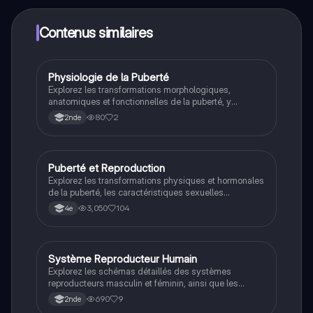
Knowunity Premium, qui te permet de réviser sans
limites!
Contenus similaires
Physiologie de la Puberté
SVT
Explorez les transformations morphologiques,
anatomiques et fonctionnelles de la puberté, y
compris le rôle des hormones sexuelles comme les
80
2
2nde
œstrogènes et la testostérone. Ce résumé aborde le
cycle menstruel et la reproduction, offrant une
compréhension approfondie des changements
physiologiques chez les filles et les garçons. Type de
Puberté et Reproduction
SVT
contenu : résumé éducatif.
Explorez les transformations physiques et hormonales
de la puberté, les caractéristiques sexuelles
secondaires, et le fonctionnement des systèmes
3,050
104
4e
reproducteurs masculin et féminin. Ce résumé aborde
également les méthodes de contraception et les
cycles menstruels, essentiel pour comprendre la
reproduction et la sexualité. Type: résumé.
Système Reproducteur Humain
SVT
Explorez les schémas détaillés des systèmes
reproducteurs masculin et féminin, ainsi que les
fonctions des organes génitaux internes et
690
9
2nde
indifférenciés. Ce document aborde la physiologie de