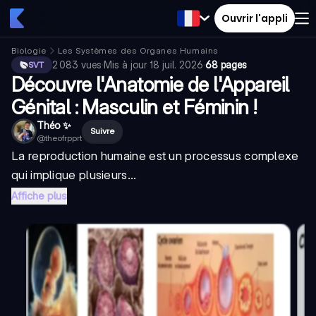
Ouvrir l'appli
Biologie
Les Systèmes des Organes Humains
2 083
vues
·
Mis à jour
18 juil. 2026
·
68 pages
SVT
Découvre l'Anatomie de l'Appareil
Génital : Masculin et Féminin !
Théo ✨
Suivre
@
theofrpprt
La reproduction humaine est un processus complexe
qui implique plusieurs...
Affiche plus