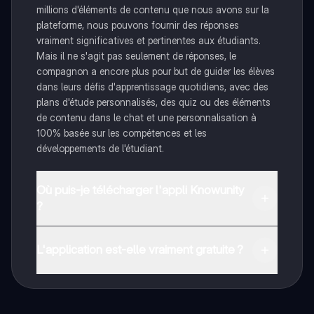
millions d'éléments de contenu que nous avons sur la
plateforme, nous pouvons fournir des réponses
vraiment significatives et pertinentes aux étudiants.
Mais il ne s'agit pas seulement de réponses, le
compagnon a encore plus pour but de guider les élèves
dans leurs défis d'apprentissage quotidiens, avec des
plans d'étude personnalisés, des quiz ou des éléments
de contenu dans le chat et une personnalisation à
100% basée sur les compétences et les
développements de l'étudiant.
Où puis-je télécharger l'appli Knowunity
?
Tu peux télécharger l'application dans Google Play
Store et dans l'App Store d'Apple.
L'application est-elle vraiment gratuite ?
Oui, tu as un accès entièrement gratuit à tous les
contenus de l'appli, tu peux chatter ou suivre les
créateurs à tout moment. De plus, nous proposons