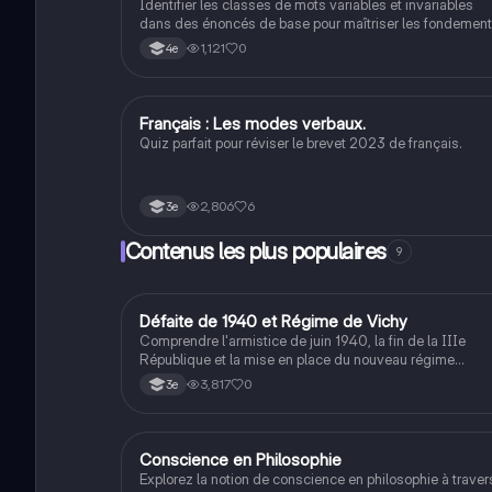
Identifier les classes de mots variables et invariables
dans des énoncés de base pour maîtriser les fondemen
de la grammaire.
1,121
0
4e
F
Français : Les modes verbaux.
Français
Quiz parfait pour réviser le brevet 2023 de français.
2,806
6
3e
Contenus les plus populaires
9
D
Défaite de 1940 et Régime de Vichy
Histoire
Comprendre l'armistice de juin 1940, la fin de la IIIe
République et la mise en place du nouveau régime
autoritaire de Philippe Pétain.
3,817
0
3e
Conscience en Philosophie
Philosophie
Explorez la notion de conscience en philosophie à traver