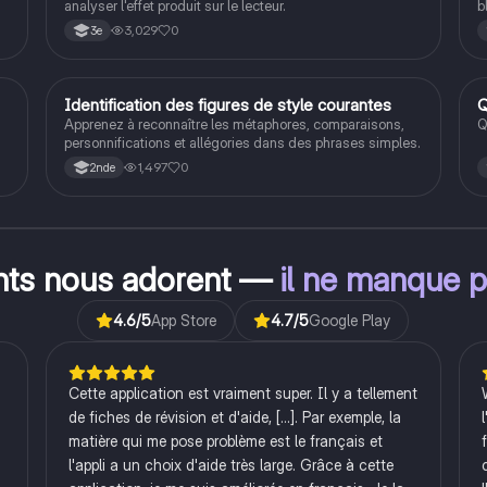
analyser l'effet produit sur le lecteur.
b
3,029
0
3e
rs
e
I
Identification des figures de style courantes
Q
Français
Apprenez à reconnaître les métaphores, comparaisons,
Q
personnifications et allégories dans des phrases simples.
1,497
0
2nde
.
ants nous adorent —
il ne manque p
4.6
/5
App Store
4.7
/5
Google Play
Cette application est vraiment super. Il y a tellement
de fiches de révision et d'aide, [...]. Par exemple, la
matière qui me pose problème est le français et
l'appli a un choix d'aide très large. Grâce à cette