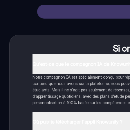
Si o
Qu'est-ce que le compagnon IA de Knowunit
Notre compagnon IA est spécialement conçu pour répon
contenu que nous avons sur la plateforme, nous pouvon
étudiants. Mais il ne s'agit pas seulement de réponses
d'apprentissage quotidiens, avec des plans d'étude pe
personnalisation à 100% basée sur les compétences et
Où puis-je télécharger l'appli Knowunity ?