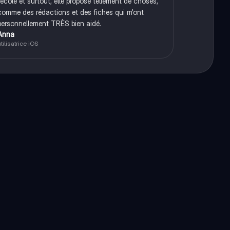
l'école et surtout, elle propose tellement de choses,
comme des rédactions et des fiches qui m'ont
personnellement TRÈS bien aidé.
Anna
tilisatrice iOS