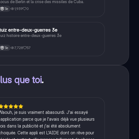
locus de Berlin et la crise des missiles de Cuba.
1,939
0
3e
Q
uiz entre-deux-guerres 3e
Histoire
uiz histoire entre-deux-guerres 3e
7,728
57
3e
lus que toi
.
Waouh, je suis vraiment abasourdi. J'ai essayé
l'application parce que je l'avais déjà vue plusieurs
fois dans la publicité et j'ai été absolument
choquée. Cette appli est L'AIDE dont on rêve pour