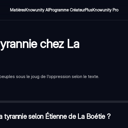
Matières
Knowunity AI
Programme Créateur
Plus
Knowunity Pro
yrannie chez La
euples sous le joug de l'oppression selon le texte.
a Boétie ?
—
Le consentement des peuples
—
Elle normalise l'oppression
—
Un don de la nature
la tyrannie selon Étienne de La Boétie ?