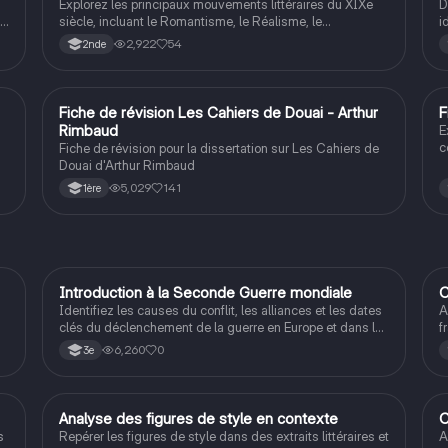
Explorez les principaux mouvements littéraires du XIXe
D
ts
siècle, incluant le Romantisme, le Réalisme, le
i
Naturalisme, le Symbolisme et le Surréalisme. Cette
2,922
54
2nde
ressource présente les thèmes, esthétiques, procédés et
auteurs clés de chaque mouvement, offrant une
compréhension approfondie de l'évolution littéraire de
cette période. Type: résumé.
Fiche de révision Les Cahiers de Douai - Arthur
F
Français
Rimbaud
E
c
Fiche de révision pour la dissertation sur Les Cahiers de
C
Douai d'Arthur Rimbaud
e
5,029
141
1ère
c
I
Introduction à la Seconde Guerre mondiale
C
Histoire
Identifiez les causes du conflit, les alliances et les dates
A
clés du déclenchement de la guerre en Europe et dans le
f
Pacifique.
S
6,260
0
3e
A
Analyse des figures de style en contexte
C
Français
s
Repérer les figures de style dans des extraits littéraires et
A