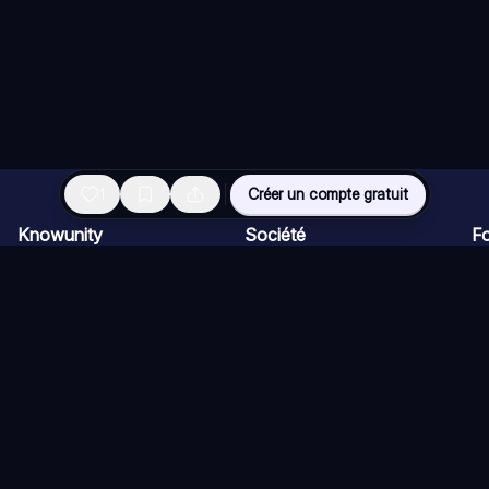
1
Créer un compte gratuit
Knowunity
Société
Fo
Page d'accueil
Pour les entreprises
Ap
Support
Carrière
Ch
Sécurité
Programme Créateur
Ca
Connexion
Kit presse
Qu
Domaines de connaissances
Ré
Ex