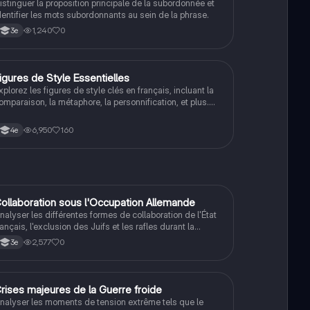
istinguer la proposition principale de la subordonnée et
dentifier les mots subordonnants au sein de la phrase.
1,240
0
3e
igures de Style Essentielles
Français
xplorez les figures de style clés en français, incluant la
omparaison, la métaphore, la personnification, et plus.
e document comprend des exemples pratiques et un
xercice avec corrigé pour renforcer votre
6,950
160
4e
ompréhension. Idéal pour les révisions du brevet.
C
ollaboration sous l'Occupation Allemande
Histoire
nalyser les différentes formes de collaboration de l'État
rançais, l'exclusion des Juifs et les rafles durant la
econde Guerre mondiale.
2,577
0
3e
C
rises majeures de la Guerre froide
Histoire
nalyser les moments de tension extrême tels que le