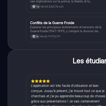
ses implications sur la justice, la liberté, et la
connaissance. Cette fiche de révision aborde les débats
107,332
5,431
Tle
philosophiques sur la conscience, le cogito, et les valeu
morales, tout en intégrant des perspectives
contemporaines. Idéale pour les étudiants en philosophi
cherchant à approfondir leur compréhension des enjeux
Conflits de la Guerre Froide
Histoire
éthiques et existentiels.
Explorez les principaux événements et tensions de la
Guerre froide (1947-1991), y compris la division de
l'Allemagne, la crise de Cuba, la guerre du Vietnam, et la
48,711
9,777
3e
course à l'espace. Cette fiche de révision couvre les
idéologies opposées des blocs Est et Ouest, les crises
majeures, et l'impact mondial de cette période historique
Les étudi
L'application est très facile d'utilisation et bien
conçue. Jusqu'à présent, j'ai trouvé tout ce que je
cherchais et j'ai pu apprendre beaucoup de choses
grâce aux présentations ! Je vais certainement