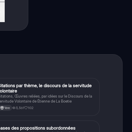
De
itations par thème, le discours de la servitude
Français
olontaire
itations, Œuvres reliées, par idées sur le Discours de la
ervitude Volontaire de Étienne de La Boetie
3,361
102
1ère
B
ases des propositions subordonnées
Français