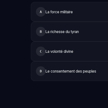
La force militaire
A
La richesse du tyran
B
La volonté divine
C
Le consentement des peuples
D