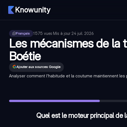
Knowunity
1 575
vues
·
Mis à jour
24 juil. 2026
Français
Les mécanismes de la t
Boétie
Ajouter aux sources Google
Analyser comment l'habitude et la coutume maintiennent les p
Quel est le moteur principal de la tyrannie selon Étienne de L
Quel rôle joue l'habitude dans le maintien de la servitude ?
Comment La Boétie définit-il la liberté humaine à l'origine ?
Quel est le moteur principal de 