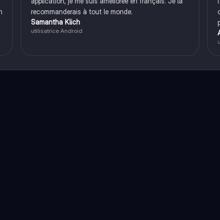
application, je me suis améliorée en français. Je la
n
recommanderais à tout le monde.
Samantha Klich
utilisatrice Android
u