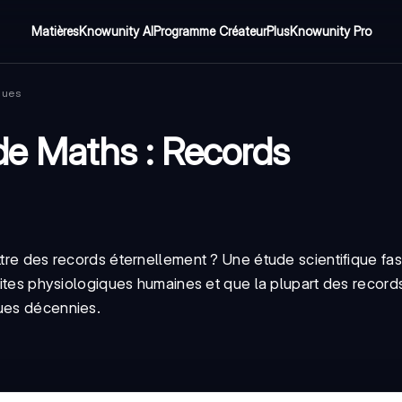
Matières
Knowunity AI
Programme Créateur
Plus
Knowunity Pro
ques
de Maths : Records
ttre des records éternellement ? Une étude scientifique fa
mites physiologiques humaines
et que la plupart des record
ques décennies.