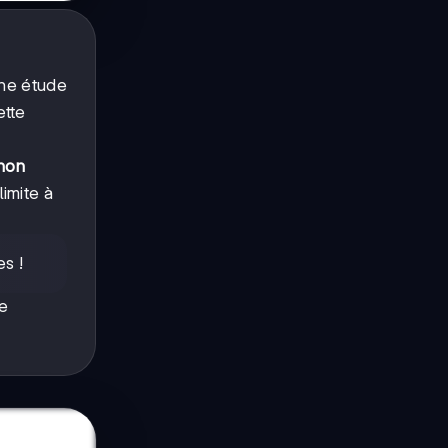
Une étude
ette
hon
imite à
es !
e