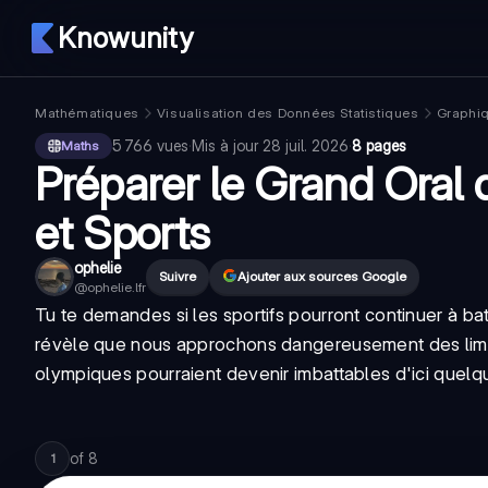
Knowunity
Mathématiques
Visualisation des Données Statistiques
Graphi
5 766
vues
·
Mis à jour
28 juil. 2026
·
8 pages
Maths
Préparer le Grand Oral 
et Sports
ophelie
Suivre
Ajouter aux sources Google
@
ophelie.lfr
Tu te demandes si les sportifs pourront continuer à ba
révèle que nous approchons dangereusement des
li
olympiques pourraient devenir imbattables d'ici quel
of
8
1