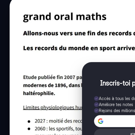
Inscris-toi 
Accès à tous les 
Améliore tes notes
Rejoins des million