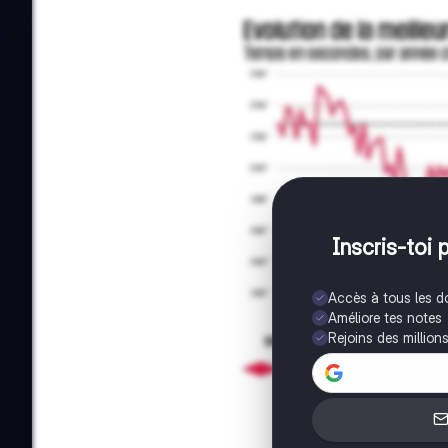
Inscris-toi 
Accès à tous les 
Améliore tes notes
Rejoins des million