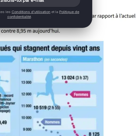
Inscris-toi par e-mail
ptes les
Conditions d'utilisation
et la
Politique de
confidentialité
.