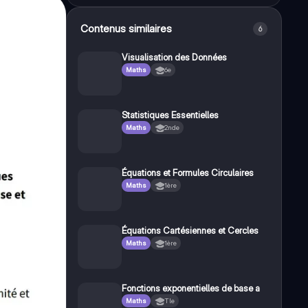
Contenus similaires
6
Visualisation des Données
Maths
6e
Statistiques Essentielles
Maths
2nde
Équations et Formules Circulaires
Maths
1ère
Équations Cartésiennes et Cercles
Maths
1ère
Fonctions exponentielles de base a
Maths
Tle