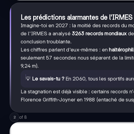
Les prédictions alarmantes de l'IRMES
Imagine-toi en 2027 : la moitié des records du 
de l'IRMES a analysé
3263 records mondiaux
dep
conclusion troublante.
Les chiffres parlent d'eux-mêmes : en
haltérophil
seulement 57 secondes nous séparent de la limit
9,24 m).
💡
Le savais-tu ?
En 2060, tous les sportifs auro
La stagnation est déjà visible : certains records
Florence Griffith-Joyner en 1988 (entaché de su
of
8
2