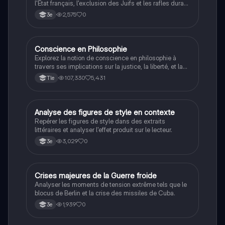
l'État français, l'exclusion des Juifs et les rafles durant
la Seconde Guerre mondiale.
2,575
0
3e
Conscience en Philosophie
Philosophie
Explorez la notion de conscience en philosophie à
travers ses implications sur la justice, la liberté, et la
connaissance. Cette fiche de révision aborde les
107,330
5,431
Tle
débats philosophiques sur la conscience, le cogito, et
les valeurs morales, tout en intégrant des
perspectives contemporaines. Idéale pour les
étudiants en philosophie cherchant à approfondir leur
A
Analyse des figures de style en contexte
Français
compréhension des enjeux éthiques et existentiels.
Repérer les figures de style dans des extraits
littéraires et analyser l'effet produit sur le lecteur.
3,029
0
3e
C
Crises majeures de la Guerre froide
Histoire
Analyser les moments de tension extrême tels que le
blocus de Berlin et la crise des missiles de Cuba.
1,939
0
3e