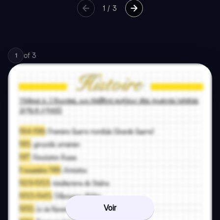
1
/
3
of
3
1
Voir