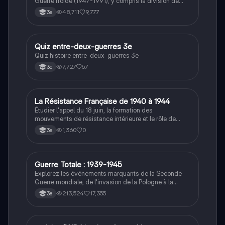
Guerre froide (1947-1991), y compris la division de
l'Allemagne, la crise de Cuba, la guerre du Vietnam, et
48,711
9,777
3e
la course à l'espace. Cette fiche de révision couvre les
idéologies opposées des blocs Est et Ouest, les
crises majeures, et l'impact mondial de cette période
historique.
Q
Quiz entre-deux-guerres 3e
Histoire
Quiz histoire entre-deux-guerres 3e
7,727
57
3e
L
La Résistance Française de 1940 à 1944
Histoire
Étudier l'appel du 18 juin, la formation des
mouvements de résistance intérieure et le rôle de
Jean Moulin dans leur unification.
1,360
0
3e
Guerre Totale : 1939-1945
Histoire
Explorez les événements marquants de la Seconde
Guerre mondiale, de l'invasion de la Pologne à la
capitulation du Japon. Ce résumé aborde les concepts
213,524
17,355
3e
clés tels que la guerre totale, le génocide des Juifs, la
bataille de Stalingrad, et l'impact de la propagande.
Idéal pour les étudiants en histoire cherchant à
comprendre les enjeux et les conséquences de ce