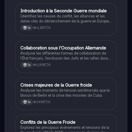
I
Introduction à la Seconde Guerre mondiale
Histoire
Identifiez les causes du conflit, les alliances et les
dates clés du déclenchement de la guerre en Europe
et dans le Pacifique.
6,251
0
3e
C
Collaboration sous l'Occupation Allemande
Histoire
Analyser les différentes formes de collaboration de
l'État français, l'exclusion des Juifs et les rafles durant
la Seconde Guerre mondiale.
2,575
0
3e
C
Crises majeures de la Guerre froide
Histoire
Analyser les moments de tension extrême tels que le
blocus de Berlin et la crise des missiles de Cuba.
1,939
0
3e
Conflits de la Guerre Froide
Histoire
Explorez les principaux événements et tensions de la