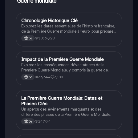
Guerre mondiale
Chronologie Historique Clé
Histoire
Explorez les dates essentielles de l'histoire française,
de la Première Guerre mondiale à l'euro, pour préparer
efficacement votre brevet. Cette fiche résume les
1,056
28
3e
événements marquants et leur impact, idéale pour
l'oral du brevet et le baccalauréat.
Impact de la Première Guerre Mondiale
Histoire
Explorez les conséquences dévastatrices de la
Première Guerre Mondiale, y compris la guerre de
tranchées, le génocide arménien, et les révolutions
36,644
3,180
3e
russes. Cette fiche de révisions couvre les
mobilisations militaires, économiques et
psychologiques, ainsi que les conditions de vie des
soldats et des civils. Idéal pour les étudiants en
La Première Guerre Mondiale: Dates et
Histoire
histoire cherchant à comprendre les enjeux majeurs
Phases Clés
de 1914-1918.
Un aperçu des événements marquants et des
différentes phases de la Première Guerre Mondiale.
247
4
3e