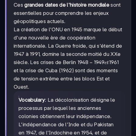
Ces
grandes dates de l'histoire mondiale
sont
essentielles pour comprendre les enjeux
géopolitiques actuels.
La création de l'ONU en 1945 marque le début
d'une nouvelle ère de coopération
internationale. La Guerre froide, qui s'étend de
1947 à 1991, domine la seconde moitié du XXe
1948-
1948
−
1949
1961
siècle. Les crises de Berlin
e
t
1949
et la crise de Cuba (1962) sont des moments
et
de tension extrême entre les blocs Est et
1961
Ouest.
Vocabulary
: La décolonisation désigne le
processus par lequel les anciennes
colonies obtiennent leur indépendance.
L'indépendance de l'Inde et du Pakistan
en 1947, de l'Indochine en 1954, et de