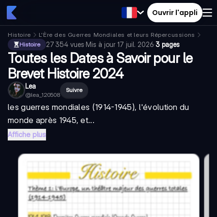
Ouvrir l'appli
Histoire
L'Ère des Guerres Mondiales et leurs Répercussions
Prem
27 354
vues
·
Mis à jour
17 juil. 2026
·
3 pages
Histoire
Toutes les Dates à Savoir pour le
Brevet Histoire 2024
Lea
Suivre
@
lea_120508
les guerres mondiales (1914-1945), l'évolution du
monde après 1945, et...
Affiche plus