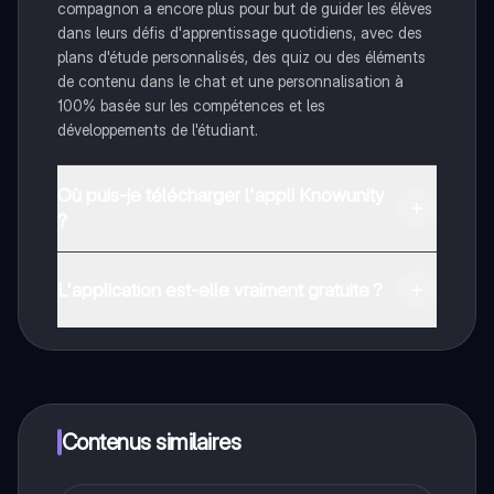
compagnon a encore plus pour but de guider les élèves
dans leurs défis d'apprentissage quotidiens, avec des
plans d'étude personnalisés, des quiz ou des éléments
de contenu dans le chat et une personnalisation à
100% basée sur les compétences et les
développements de l'étudiant.
Où puis-je télécharger l'appli Knowunity
?
Tu peux télécharger l'application dans Google Play
Store et dans l'App Store d'Apple.
L'application est-elle vraiment gratuite ?
Oui, tu as un accès entièrement gratuit à tous les
contenus de l'appli, tu peux chatter ou suivre les
créateurs à tout moment. De plus, nous proposons
Knowunity Premium, qui te permet de réviser sans
limites!
Contenus similaires