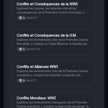
Conflits et Conséquences de la WWI
Histoire
Explorez les causes, les batailles clés et les
conséquences de la Première Guerre mondiale, y
compris le génocide arménien et les alliances
80
7
3e
militaires. Ce résumé aborde les événements
marquants tels que l'assassinat de l'archiduc
François-Ferdinand, la mobilisation générale, et le
traité de Versailles. Idéal pour les étudiants en histoire
Conflits et Conséquences de la G.M.
Histoire
cherchant à comprendre les enjeux géopolitiques de
Explorez les événements clés de la Première Guerre
cette période.
Mondiale, y compris la Triple Alliance, la bataille de
Verdun, et le génocide arménien. Ce résumé aborde
163
14
3e
les impacts sociaux, économiques et politiques de la
guerre, ainsi que le traité de Versailles. Idéal pour les
étudiants en histoire cherchant à comprendre les
enjeux majeurs de ce conflit mondial.
Conflits et Alliances WWI
Histoire
Explorez les événements clés de la Première Guerre
mondiale, y compris les batailles majeures, les
alliances (Triple Entente et Triple Alliance), et les
61
1
3e
personnages influents comme Georges Clemenceau.
Ce résumé couvre les dates importantes, les
stratégies militaires, et les conséquences de la
guerre. Type: résumé historique.
Conflits Mondiaux: WWI
Histoire
Explorez les événements marquants de la Première
Guerre mondiale, y compris le génocide arménien, la