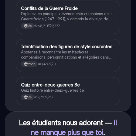
Conflits de la Guerre Froide
Histoire
Explorez les principaux événements et tensions de la
Guerre froide (1947-1991), y compris la division de
l'Allemagne, la crise de Cuba, la guerre du Vietnam, et
48,711
9,777
3e
la course à l'espace. Cette fiche de révision couvre les
idéologies opposées des blocs Est et Ouest, les
crises majeures, et l'impact mondial de cette période
historique.
I
Identification des figures de style courantes
Français
Apprenez à reconnaître les métaphores,
comparaisons, personnifications et allégories dans
des phrases simples.
1,497
0
2nde
Q
Quiz entre-deux-guerres 3e
Histoire
Quiz histoire entre-deux-guerres 3e
7,727
57
3e
Les étudiants nous adorent —
il
ne manque plus que toi
.