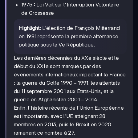
1975 : Loi Veil sur l'Interruption Volontaire
de Grossesse
Highlight
: L'élection de François Mitterrand
en 1981 représente la première alternance
politique sous la Ve République.
Les dernières décennies du XXe siècle et le
début du XXIe sont marqués par des
événements internationaux impactant la France
1990-
1990
−
1991
: la guerre du Golfe
, les attentats
1991
du 11 septembre 2001 aux États-Unis, et la
2001
2001
−
2014
guerre en Afghanistan
.
-2014
Enfin, l'histoire récente de l'Union Européenne
est importante, avec l'UE atteignant 28
membres en 2013, puis le Brexit en 2020
ramenant ce nombre à 27.