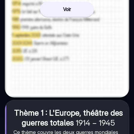
Voir
Thème 1 : L'Europe, théâtre des
1914-
1914
−
1945
guerres totales
1945
Ce thème couvre les deux guerres mondiales