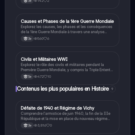
142
2
3e
résumé couvre les batailles majeures, les conditions
de vie des soldats et des civils, ainsi que les
répercussions sociales et politiques de la guerre.
Type: résumé historique.
Causes et Phases de la 1ère Guerre Mondiale
Histoire
Explorez les causes, les phases et les conséquences
de la 1ère Guerre Mondiale à travers une analyse
détaillée des événements clés, y compris l'assassinat
560
6
3e
de François-Ferdinand, les batailles de Verdun et de
la Somme, ainsi que le génocide arménien. Ce
document est un résumé informatif pour les étudiants
en histoire, offrant une vue d'ensemble des conflits
Civils et Militaires WWI
Histoire
majeurs et de leurs impacts sur l'Europe.
Explorez le rôle des civils et militaires pendant la
Première Guerre Mondiale, y compris la Triple Entente
et la Triple Alliance, les conditions de vie dans les
472
10
5e
tranchées, la bataille de Verdun, le Génocide
Arménien, et la Révolution Russe. Ce résumé met en
Contenus les plus populaires en Histoire
9
lumière les défis et les événements marquants de
cette période historique.
D
Défaite de 1940 et Régime de Vichy
Histoire
Comprendre l'armistice de juin 1940, la fin de la IIIe
République et la mise en place du nouveau régime
autoritaire de Philippe Pétain.
3,816
0
3e