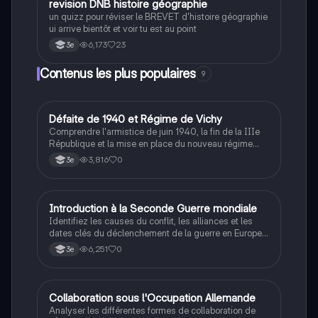
R
revision DNB histoire géographie
Histoire
conflit majeur.
un quizz pour réviser le BREVET d'histoire géographie
ui arrive bientôt et voir tu est au point
6,173
23
3e
Contenus les plus populaires
9
D
Défaite de 1940 et Régime de Vichy
Histoire
Comprendre l'armistice de juin 1940, la fin de la IIIe
République et la mise en place du nouveau régime
autoritaire de Philippe Pétain.
3,816
0
3e
I
Introduction à la Seconde Guerre mondiale
Histoire
Identifiez les causes du conflit, les alliances et les
dates clés du déclenchement de la guerre en Europe
et dans le Pacifique.
6,251
0
3e
C
Collaboration sous l'Occupation Allemande
Histoire
Analyser les différentes formes de collaboration de