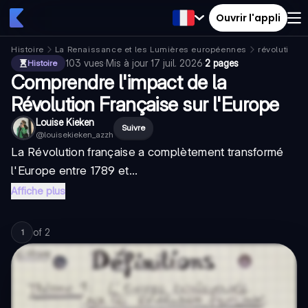
Ouvrir l'appli
Histoire
La Renaissance et les Lumières européennes
révolution f
103
vues
·
Mis à jour
17 juil. 2026
·
2 pages
Histoire
Comprendre l'impact de la
Révolution Française sur l'Europe
Louise Kieken
Suivre
@
louisekieken_azzh
La Révolution française a complètement transformé
l'Europe entre 1789 et...
Affiche plus
of
2
1