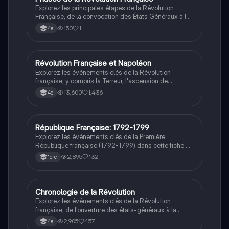
Explorez les principales étapes de la Révolution
Française, de la convocation des États Généraux à la
proclamation de la République. Ce résumé couvre les
150
1
4e
événements clés, les acteurs majeurs comme Louis
XVI et Robespierre, ainsi que l'impact du Consulat et
de l'Empire Napoléonien. Type de document : résumé
historique.
Révolution Française et Napoléon
Histoire
Explorez les événements clés de la Révolution
française, y compris la Terreur, l'ascension de
Napoléon Bonaparte, et les transformations politiques
13,600
1,436
4e
majeures. Cette fiche de révision couvre les dates
importantes, les figures historiques comme Louis XVI
et Robespierre, ainsi que l'impact du Code civil. Idéal
pour les étudiants en histoire cherchant à comprendre
République Française: 1792-1799
Histoire
les fondements de la démocratie en France.
Explorez les événements clés de la Première
République française (1792-1799) dans cette fiche de
révision. Découvrez la fin de la Terreur, l'instauration
2,895
132
1ère
du Directoire, le procès de Louis XVI, et les luttes
internes et externes qui ont façonné cette période
tumultueuse. Idéal pour les élèves de 1ère en histoire.
Chronologie de la Révolution
Histoire
Explorez les événements clés de la Révolution
française, de l'ouverture des états-généraux à la
chute de Louis XVI. Ce résumé couvre les moments
2,905
457
4e
marquants, les grandes périodes et les