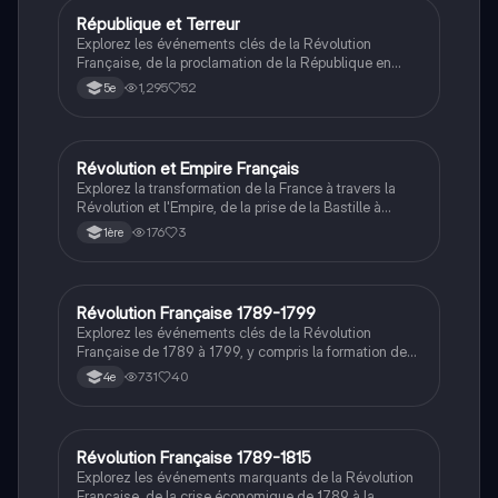
comme Louis XVI et Napoléon Bonaparte. Type:
République et Terreur
Histoire
résumé historique.
Explorez les événements clés de la Révolution
Française, de la proclamation de la République en
1792 à la période de la Terreur sous Robespierre. Ce
1,295
52
5e
résumé aborde les luttes internes, la levée en masse,
et la transition vers le Directoire, offrant une vue
d'ensemble essentielle pour comprendre cette période
tumultueuse de l'histoire française.
Révolution et Empire Français
Histoire
Explorez la transformation de la France à travers la
Révolution et l'Empire, de la prise de la Bastille à
l'établissement du Code Napoléon. Ce résumé couvre
176
3
1ère
les événements clés, les figures majeures comme
Louis XVI et Robespierre, et les impacts durables sur
la nation. Type: résumé historique.
Révolution Française 1789-1799
Histoire
Explorez les événements clés de la Révolution
Française de 1789 à 1799, y compris la formation de
l'Assemblée Nationale, la prise de la Bastille, la
731
40
4e
Déclaration des Droits de l'Homme et du Citoyen, et la
Terreur sous Robespierre. Ce résumé historique met
en lumière les transformations politiques majeures et
les figures emblématiques de cette période cruciale
Révolution Française 1789-1815
Histoire
de l'histoire de France.
Explorez les événements marquants de la Révolution
Française, de la crise économique de 1789 à la