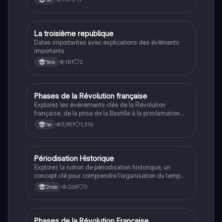
mondiales, et la Guerre froide. Ce résumé couvre les
périodes cruciales de l'histoire moderne et
contemporaine de la France, parfait pour réviser
efficacement.
La troisième republique
Histoire
Dates importantes avec explications des évêments
importants
181
2
1ère
Phases de la Révolution française
Histoire
Explorez les événements clés de la Révolution
française, de la prise de la Bastille à la proclamation
de la Première République. Ce résumé couvre les
5,951
1,316
4e
dates importantes, les figures majeures comme Louis
XVI et Napoléon Bonaparte, ainsi que les
transformations politiques et sociales de cette période
cruciale de l'histoire. Type de document : résumé.
Périodisation Historique
Histoire
Explorez la notion de périodisation historique, un
concept clé pour comprendre l'organisation du temps
en histoire. Ce document aborde les ruptures
268
0
2nde
historiques, les périodes majeures de l'Antiquité à
l'époque moderne, et l'impact de la Révolution
française sur la périodisation. Type : résumé.
Phases de la Révolution Française
Histoire