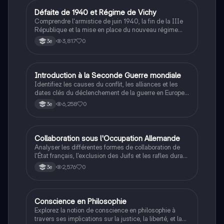
D
Défaite de 1940 et Régime de Vichy
Histoire
Comprendre l'armistice de juin 1940, la fin de la IIIe
République et la mise en place du nouveau régime
autoritaire de Philippe Pétain.
3,817
0
3e
I
Introduction à la Seconde Guerre mondiale
Histoire
Identifiez les causes du conflit, les alliances et les
dates clés du déclenchement de la guerre en Europe
et dans le Pacifique.
6,258
0
3e
C
Collaboration sous l'Occupation Allemande
Histoire
Analyser les différentes formes de collaboration de
l'État français, l'exclusion des Juifs et les rafles durant
la Seconde Guerre mondiale.
2,576
0
3e
Conscience en Philosophie
Philosophie
Explorez la notion de conscience en philosophie à
travers ses implications sur la justice, la liberté, et la