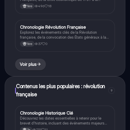
proclamation de la République en 1792, et la montée
496
18
1ère
de Napoléon. Ce résumé couvre les principaux
acteurs, les changements politiques et sociaux, ainsi
que les dates clés. Type : résumé.
Chronologie Révolution Française
Histoire
Explorez les événements clés de la Révolution
française, de la convocation des États généraux à la
proclamation de la République. Ce résumé couvre les
37
0
1ère
dates importantes, les changements politiques, et les
concepts fondamentaux tels que la dictature, la
République, et le suffrage universel masculin. Idéal
pour les étudiants en histoire.
Voir plus
Contenus les plus populaires : révolution
9
française
Chronologie Historique Clé
Histoire
Découvrez les dates essentielles à retenir pour le
brevet d'histoire, incluant des événements majeurs
comme la Révolution française, les deux guerres
731
11
3e