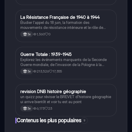
L
La Résistance Française de 1940 à 1944
Histoire
Étudier l'appel du 18 juin, la formation des
mouvements de résistance intérieure et le rôle de
Jean Moulin dans leur unification.
1,360
0
3e
Guerre Totale : 1939-1945
Histoire
Explorez les événements marquants de la Seconde
Guerre mondiale, de l'invasion de la Pologne à la
capitulation du Japon. Ce résumé aborde les concepts
213,526
17,355
3e
clés tels que la guerre totale, le génocide des Juifs, la
bataille de Stalingrad, et l'impact de la propagande.
Idéal pour les étudiants en histoire cherchant à
comprendre les enjeux et les conséquences de ce
R
revision DNB histoire géographie
Histoire
conflit majeur.
un quizz pour réviser le BREVET d'histoire géographie
ui arrive bientôt et voir tu est au point
6,173
23
3e
Contenus les plus populaires
9