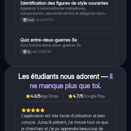
historique.
I
Identification des figures de style courantes
Français
Apprenez à reconnaître les métaphores,
comparaisons, personnifications et allégories dans
des phrases simples.
1,497
0
2nde
Q
Quiz entre-deux-guerres 3e
Histoire
Quiz histoire entre-deux-guerres 3e
7,728
57
3e
Les étudiants nous adorent —
il
ne manque plus que toi
.
4.6
/5
App Store
4.7
/5
Google Play
L'application est très facile d'utilisation et bien
conçue. Jusqu'à présent, j'ai trouvé tout ce que
je cherchais et j'ai pu apprendre beaucoup de