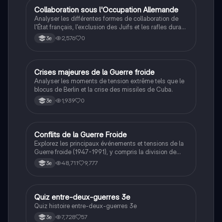
C
Collaboration sous l'Occupation Allemande
Histoire
Analyser les différentes formes de collaboration de
l'État français, l'exclusion des Juifs et les rafles durant
la Seconde Guerre mondiale.
2,576
0
3e
C
Crises majeures de la Guerre froide
Histoire
Analyser les moments de tension extrême tels que le
blocus de Berlin et la crise des missiles de Cuba.
1,939
0
3e
Conflits de la Guerre Froide
Histoire
Explorez les principaux événements et tensions de la
Guerre froide (1947-1991), y compris la division de
l'Allemagne, la crise de Cuba, la guerre du Vietnam, et
48,711
9,777
3e
la course à l'espace. Cette fiche de révision couvre les
idéologies opposées des blocs Est et Ouest, les
crises majeures, et l'impact mondial de cette période
historique.
Q
Quiz entre-deux-guerres 3e
Histoire
Quiz histoire entre-deux-guerres 3e
7,728
57
3e