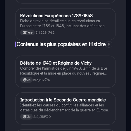
transformations politiques majeures de 1789 à 1804.
Idéal pour les étudiants en histoire cherchant à
comprendre les fondements de la République
Révolutions Européennes 1789-1848
Histoire
française.
Fiche de révision détaillée sur les révolutions en
Europe entre 1789 et 1848, incluant des définitions
clés, une chronologie des événements majeurs, et une
1,229
42
1ère
analyse des impacts de la Révolution Française et de
l'Empire napoléonien. Idéale pour comprendre les
Contenus les plus populaires en Histoire
9
changements politiques et sociaux de cette période
cruciale. Type : résumé historique.
D
Défaite de 1940 et Régime de Vichy
Histoire
Comprendre l'armistice de juin 1940, la fin de la IIIe
République et la mise en place du nouveau régime
autoritaire de Philippe Pétain.
3,817
0
3e
I
Introduction à la Seconde Guerre mondiale
Histoire
Identifiez les causes du conflit, les alliances et les
dates clés du déclenchement de la guerre en Europe
et dans le Pacifique.
6,258
0
3e