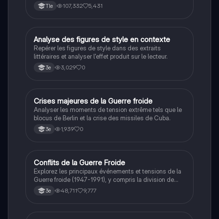
connaissance. Cette fiche de révision aborde les
107,332
5,431
Tle
débats philosophiques sur la conscience, le cogito, et
les valeurs morales, tout en intégrant des
perspectives contemporaines. Idéale pour les
étudiants en philosophie cherchant à approfondir leur
A
Analyse des figures de style en contexte
Français
compréhension des enjeux éthiques et existentiels.
Repérer les figures de style dans des extraits
littéraires et analyser l'effet produit sur le lecteur.
3,029
0
3e
C
Crises majeures de la Guerre froide
Histoire
Analyser les moments de tension extrême tels que le
blocus de Berlin et la crise des missiles de Cuba.
1,939
0
3e
Conflits de la Guerre Froide
Histoire
Explorez les principaux événements et tensions de la
Guerre froide (1947-1991), y compris la division de
l'Allemagne, la crise de Cuba, la guerre du Vietnam, et
48,711
9,777
3e
la course à l'espace. Cette fiche de révision couvre les
idéologies opposées des blocs Est et Ouest, les
crises majeures, et l'impact mondial de cette période