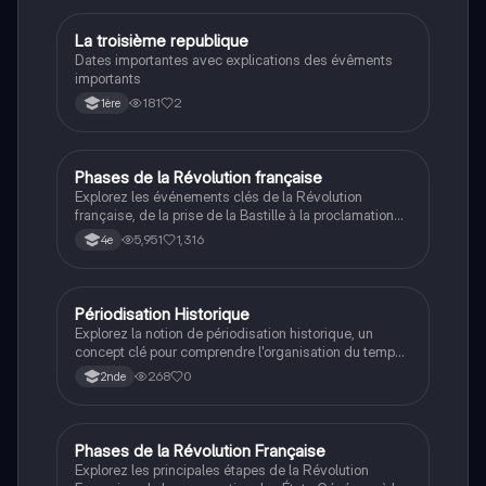
contemporaine de la France, parfait pour réviser
efficacement.
La troisième republique
Histoire
Dates importantes avec explications des évêments
importants
181
2
1ère
Phases de la Révolution française
Histoire
Explorez les événements clés de la Révolution
française, de la prise de la Bastille à la proclamation
de la Première République. Ce résumé couvre les
5,951
1,316
4e
dates importantes, les figures majeures comme Louis
XVI et Napoléon Bonaparte, ainsi que les
transformations politiques et sociales de cette période
cruciale de l'histoire. Type de document : résumé.
Périodisation Historique
Histoire
Explorez la notion de périodisation historique, un
concept clé pour comprendre l'organisation du temps
en histoire. Ce document aborde les ruptures
268
0
2nde
historiques, les périodes majeures de l'Antiquité à
l'époque moderne, et l'impact de la Révolution
française sur la périodisation. Type : résumé.
Phases de la Révolution Française
Histoire
Explorez les principales étapes de la Révolution