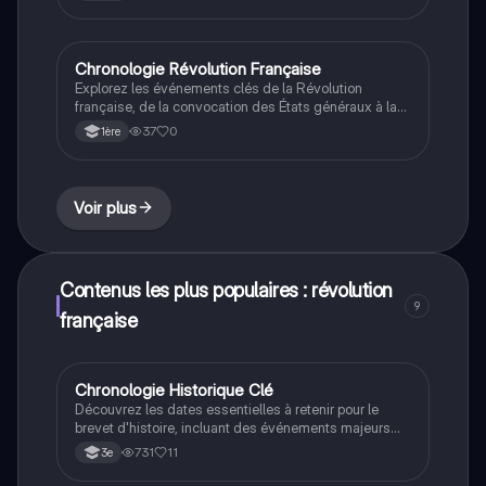
de Napoléon. Ce résumé couvre les principaux
acteurs, les changements politiques et sociaux, ainsi
que les dates clés. Type : résumé.
Chronologie Révolution Française
Histoire
Explorez les événements clés de la Révolution
française, de la convocation des États généraux à la
proclamation de la République. Ce résumé couvre les
37
0
1ère
dates importantes, les changements politiques, et les
concepts fondamentaux tels que la dictature, la
République, et le suffrage universel masculin. Idéal
pour les étudiants en histoire.
Voir plus
Contenus les plus populaires : révolution
9
française
Chronologie Historique Clé
Histoire
Découvrez les dates essentielles à retenir pour le
brevet d'histoire, incluant des événements majeurs
comme la Révolution française, les deux guerres
731
11
3e
mondiales, et la Guerre froide. Ce résumé couvre les
périodes cruciales de l'histoire moderne et