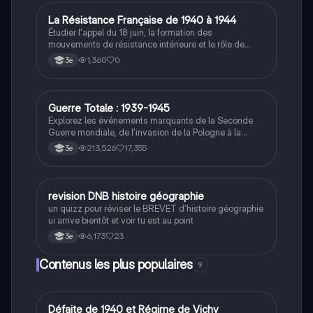
L
La Résistance Française de 1940 à 1944
Histoire
Étudier l'appel du 18 juin, la formation des
mouvements de résistance intérieure et le rôle de
Jean Moulin dans leur unification.
1,360
0
3e
Guerre Totale : 1939-1945
Histoire
Explorez les événements marquants de la Seconde
Guerre mondiale, de l'invasion de la Pologne à la
capitulation du Japon. Ce résumé aborde les concepts
213,526
17,355
3e
clés tels que la guerre totale, le génocide des Juifs, la
bataille de Stalingrad, et l'impact de la propagande.
Idéal pour les étudiants en histoire cherchant à
comprendre les enjeux et les conséquences de ce
R
revision DNB histoire géographie
Histoire
conflit majeur.
un quizz pour réviser le BREVET d'histoire géographie
ui arrive bientôt et voir tu est au point
6,173
23
3e
Contenus les plus populaires
9
D
Défaite de 1940 et Régime de Vichy
Histoire