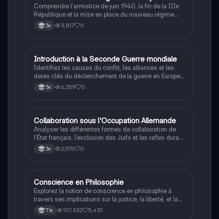
Comprendre l'armistice de juin 1940, la fin de la IIIe
République et la mise en place du nouveau régime
autoritaire de Philippe Pétain.
3,817
0
3e
I
Introduction à la Seconde Guerre mondiale
Histoire
Identifiez les causes du conflit, les alliances et les
dates clés du déclenchement de la guerre en Europe
et dans le Pacifique.
6,259
0
3e
C
Collaboration sous l'Occupation Allemande
Histoire
Analyser les différentes formes de collaboration de
l'État français, l'exclusion des Juifs et les rafles durant
la Seconde Guerre mondiale.
2,576
0
3e
Conscience en Philosophie
Philosophie
Explorez la notion de conscience en philosophie à
travers ses implications sur la justice, la liberté, et la
connaissance. Cette fiche de révision aborde les
107,332
5,431
Tle
débats philosophiques sur la conscience, le cogito, et