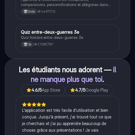
comparaisons, personnifications et allégories dans
des phrases simples.
1,497
0
2nde
Q
Quiz entre-deux-guerres 3e
Histoire
Quiz histoire entre-deux-guerres 3e
7,728
57
3e
Les étudiants nous adorent —
il
ne manque plus que toi
.
4.6
/5
App Store
4.7
/5
Google Play
L'application est très facile d'utilisation et bien
conçue. Jusqu'à présent, j'ai trouvé tout ce que
je cherchais et j'ai pu apprendre beaucoup de
choses grâce aux présentations ! Je vais