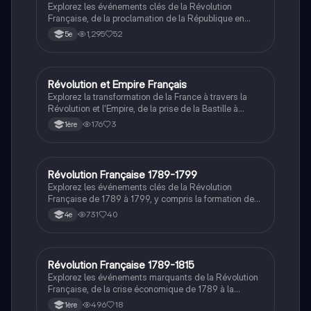
Explorez les événements clés de la Révolution
Française, de la proclamation de la République en
1792 à la période de la Terreur sous Robespierre. Ce
1,295
52
5e
résumé aborde les luttes internes, la levée en masse,
et la transition vers le Directoire, offrant une vue
d'ensemble essentielle pour comprendre cette période
tumultueuse de l'histoire française.
Révolution et Empire Français
Histoire
Explorez la transformation de la France à travers la
Révolution et l'Empire, de la prise de la Bastille à
l'établissement du Code Napoléon. Ce résumé couvre
176
3
1ère
les événements clés, les figures majeures comme
Louis XVI et Robespierre, et les impacts durables sur
la nation. Type: résumé historique.
Révolution Française 1789-1799
Histoire
Explorez les événements clés de la Révolution
Française de 1789 à 1799, y compris la formation de
l'Assemblée Nationale, la prise de la Bastille, la
731
40
4e
Déclaration des Droits de l'Homme et du Citoyen, et la
Terreur sous Robespierre. Ce résumé historique met
en lumière les transformations politiques majeures et
les figures emblématiques de cette période cruciale
Révolution Française 1789-1815
Histoire
de l'histoire de France.
Explorez les événements marquants de la Révolution
Française, de la crise économique de 1789 à la
proclamation de la République en 1792, et la montée
496
18
1ère