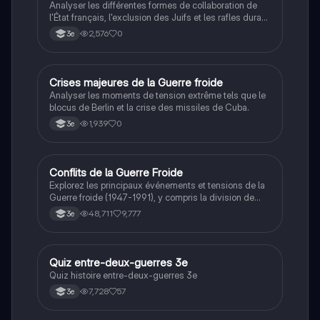
Analyser les différentes formes de collaboration de
l'État français, l'exclusion des Juifs et les rafles durant
la Seconde Guerre mondiale.
2,576
0
3e
C
Crises majeures de la Guerre froide
Histoire
Analyser les moments de tension extrême tels que le
blocus de Berlin et la crise des missiles de Cuba.
1,939
0
3e
Conflits de la Guerre Froide
Histoire
Explorez les principaux événements et tensions de la
Guerre froide (1947-1991), y compris la division de
l'Allemagne, la crise de Cuba, la guerre du Vietnam, et
48,711
9,777
3e
la course à l'espace. Cette fiche de révision couvre les
idéologies opposées des blocs Est et Ouest, les
crises majeures, et l'impact mondial de cette période
historique.
Q
Quiz entre-deux-guerres 3e
Histoire
Quiz histoire entre-deux-guerres 3e
7,728
57
3e