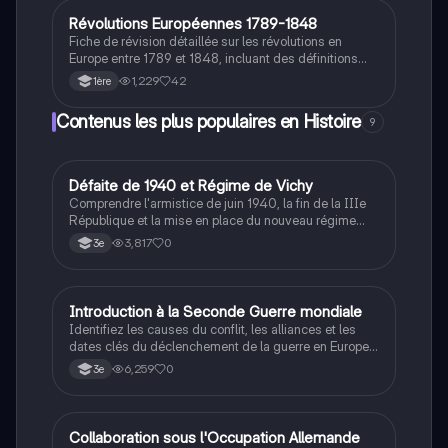
Idéal pour les étudiants en histoire cherchant à
comprendre les fondements de la République
Révolutions Européennes 1789-1848
Histoire
française.
Fiche de révision détaillée sur les révolutions en
Europe entre 1789 et 1848, incluant des définitions
clés, une chronologie des événements majeurs, et une
1,229
42
1ère
analyse des impacts de la Révolution Française et de
l'Empire napoléonien. Idéale pour comprendre les
Contenus les plus populaires en Histoire
9
changements politiques et sociaux de cette période
cruciale. Type : résumé historique.
D
Défaite de 1940 et Régime de Vichy
Histoire
Comprendre l'armistice de juin 1940, la fin de la IIIe
République et la mise en place du nouveau régime
autoritaire de Philippe Pétain.
3,817
0
3e
I
Introduction à la Seconde Guerre mondiale
Histoire
Identifiez les causes du conflit, les alliances et les
dates clés du déclenchement de la guerre en Europe
et dans le Pacifique.
6,259
0
3e
C
Collaboration sous l'Occupation Allemande
Histoire