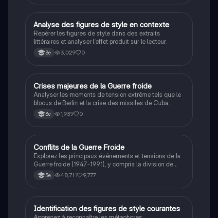
les valeurs morales, tout en intégrant des
perspectives contemporaines. Idéale pour les
étudiants en philosophie cherchant à approfondir leur
A
Analyse des figures de style en contexte
Français
compréhension des enjeux éthiques et existentiels.
Repérer les figures de style dans des extraits
littéraires et analyser l'effet produit sur le lecteur.
3,029
0
3e
C
Crises majeures de la Guerre froide
Histoire
Analyser les moments de tension extrême tels que le
blocus de Berlin et la crise des missiles de Cuba.
1,939
0
3e
Conflits de la Guerre Froide
Histoire
Explorez les principaux événements et tensions de la
Guerre froide (1947-1991), y compris la division de
l'Allemagne, la crise de Cuba, la guerre du Vietnam, et
48,711
9,777
3e
la course à l'espace. Cette fiche de révision couvre les
idéologies opposées des blocs Est et Ouest, les
crises majeures, et l'impact mondial de cette période
historique.
I
Identification des figures de style courantes
Français
Apprenez à reconnaître les métaphores,