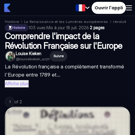
Ouvrir l'appli
Histoire
La Renaissance et les Lumières européennes
révolution f
103
vues
·
Mis à jour
18 juil. 2026
·
2 pages
Histoire
Comprendre l'impact de la
Révolution Française sur l'Europe
Louise Kieken
Suivre
@
louisekieken_azzh
La Révolution française a complètement transformé
l'Europe entre 1789 et...
Affiche plus
of
2
1