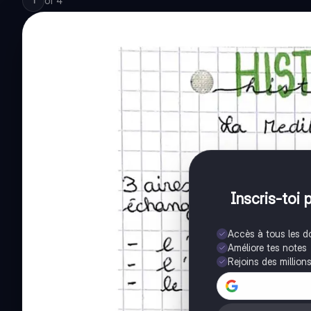
of
4
1
Inscris-toi 
Accès à tous les 
Améliore tes notes
Rejoins des million