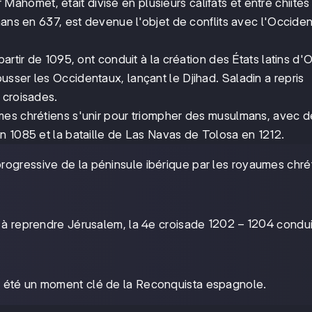
Mahomet, était divisé en plusieurs califats et entre chiites
mans en 637, est devenue l'objet de conflits avec l'Occiden
rtir de 1095, ont conduit à la création des États latins d'O
sser les Occidentaux, lançant le Djihad. Saladin a repris
 croisades.
mes chrétiens s'unir pour triompher des musulmans, avec d
n 1085 et la bataille de Las Navas de Tolosa en 1212.
progressive de la péninsule ibérique par les royaumes chré
1202-
1202
−
1204
 à reprendre Jérusalem, la 4e croisade
condui
1204
 a été un moment clé de la Reconquista espagnole.