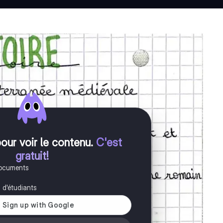
pour voir le contenu
.
C'est
gratuit!
documents
s d'étudiants