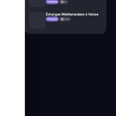
Histoire
4e
Échanges Méditerranéens à Venise
Histoire
2nde