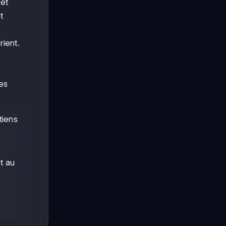
 et
t
rient.
es
tiens
t au