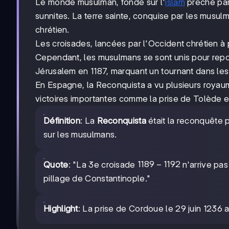
Le monde musulman, fondé sur l'
islam
prêché par 
sunnites. La terre sainte, conquise par les musul
chrétien.
Les croisades, lancées par l'Occident chrétien à pa
Cependant, les musulmans se sont unis pour repou
Jérusalem en 1187, marquant un tournant dans les
En Espagne, la Reconquista a vu plusieurs royau
victoires importantes comme la prise de Tolède e
Définition
: La
Reconquista
était la reconquête 
sur les musulmans.
1189-
1189
−
1192
Quote
: "La 3e croisade
n'arrive pas
1192
pillage de Constantinople."
Highlight
: La prise de Cordoue le 29 juin 1236