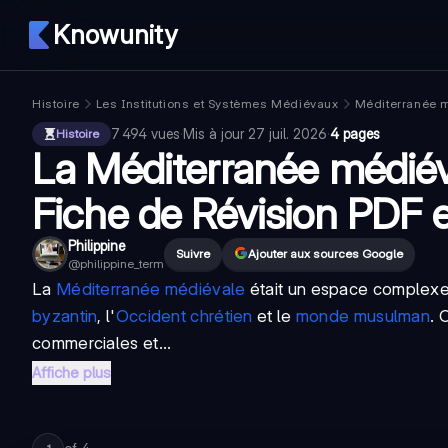
Knowunity
Histoire
Les Institutions et Systèmes Médiévaux
Méditerranée 
7 494
vues
·
Mis à jour
27 juil. 2026
·
4 pages
Histoire
La Méditerranée médiév
Fiche de Révision PDF e
Philippine
Suivre
Ajouter aux sources Google
@
philippine_term
La
Méditerranée médiévale
était un espace complexe d'
byzantin
, l'
Occident chrétien
et le
monde musulman
. 
commerciales et...
Affiche plus