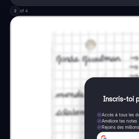
of
4
2
Inscris-toi 
Accès à tous les 
Améliore tes notes
Rejoins des million