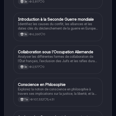
autoritaire de Philippe Pétain.
3,817
0
3e
I
Introduction à la Seconde Guerre mondiale
Histoire
Identifiez les causes du conflit, les alliances et les
dates clés du déclenchement de la guerre en Europe
et dans le Pacifique.
6,260
0
3e
C
Collaboration sous l'Occupation Allemande
Histoire
Analyser les différentes formes de collaboration de
l'État français, l'exclusion des Juifs et les rafles durant
la Seconde Guerre mondiale.
2,577
0
3e
Conscience en Philosophie
Philosophie
Explorez la notion de conscience en philosophie à
travers ses implications sur la justice, la liberté, et la
connaissance. Cette fiche de révision aborde les
107,332
5,431
Tle
débats philosophiques sur la conscience, le cogito, et
les valeurs morales, tout en intégrant des
perspectives contemporaines. Idéale pour les
étudiants en philosophie cherchant à approfondir leur