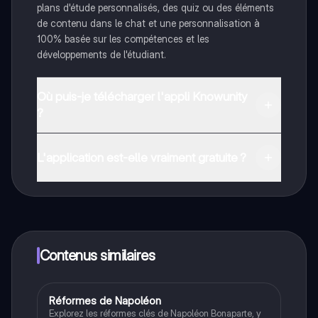
plans d'étude personnalisés, des quiz ou des éléments
de contenu dans le chat et une personnalisation à
100% basée sur les compétences et les
développements de l'étudiant.
Où puis-je télécharger l'appli Knowunity
?
Tu peux télécharger l'application dans Google Play
Store et dans l'App Store d'Apple.
L'application est-elle vraiment gratuite ?
Oui, tu as un accès entièrement gratuit à tous les
contenus de l'appli, tu peux chatter ou suivre les
créateurs à tout moment. De plus, nous proposons
Knowunity Premium, qui te permet de réviser sans
limites!
Contenus similaires
Réformes de Napoléon
Histoire
Explorez les réformes clés de Napoléon Bonaparte, y