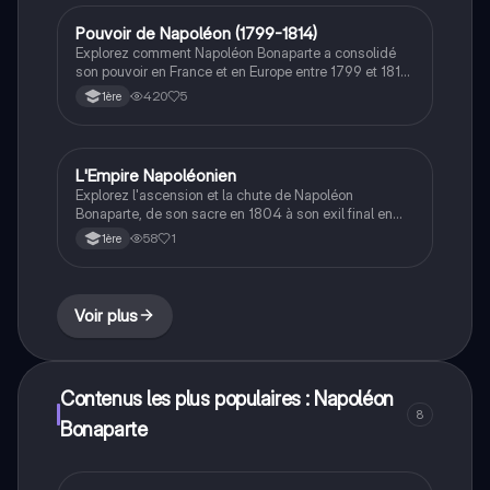
Pouvoir de Napoléon (1799-1814)
Histoire
Explorez comment Napoléon Bonaparte a consolidé
son pouvoir en France et en Europe entre 1799 et 1814.
Cette analyse approfondie couvre les aspects
420
5
1ère
autoritaires de son régime, l'impact du Code civil, et
les stratégies de manipulation politique. Type :
résumé historique.
L'Empire Napoléonien
Histoire
Explorez l'ascension et la chute de Napoléon
Bonaparte, de son sacre en 1804 à son exil final en
1821. Ce résumé couvre les guerres napoléoniennes,
58
1
1ère
la création du Code Civil, et les réformes politiques et
sociales qui ont transformé la France et l'Europe. Type:
résumé historique.
Voir plus
Contenus les plus populaires : Napoléon
8
Bonaparte