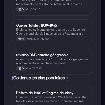
Étudier l'appel du 18 juin, la formation des
mouvements de résistance intérieure et le rôle de
Jean Moulin dans leur unification.
1,360
0
3e
Guerre Totale : 1939-1945
Histoire
Explorez les événements marquants de la Seconde
Guerre mondiale, de l'invasion de la Pologne à la
capitulation du Japon. Ce résumé aborde les concepts
213,528
17,355
3e
clés tels que la guerre totale, le génocide des Juifs, la
bataille de Stalingrad, et l'impact de la propagande.
Idéal pour les étudiants en histoire cherchant à
comprendre les enjeux et les conséquences de ce
R
revision DNB histoire géographie
Histoire
conflit majeur.
un quizz pour réviser le BREVET d'histoire géographie
ui arrive bientôt et voir tu est au point
6,173
23
3e
Contenus les plus populaires
9
D
Défaite de 1940 et Régime de Vichy
Histoire
Comprendre l'armistice de juin 1940, la fin de la IIIe
République et la mise en place du nouveau régime