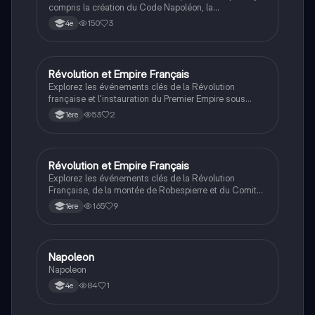
compris la création du Code Napoléon, la
réorganisation politique et administrative de la France,
150
3
4e
et l'impact des institutions durables comme la Banque
de France. Ce résumé couvre les aspects essentiels
de l'ère napoléonienne, parfait pour les étudiants en
histoire.
Révolution et Empire Français
Histoire
Explorez les événements clés de la Révolution
française et l'instauration du Premier Empire sous
Napoléon. Ce résumé couvre les dates importantes,
53
2
1ère
les institutions politiques, et les conséquences
majeures en France et en Europe. Type: résumé
historique.
Révolution et Empire Français
Histoire
Explorez les événements clés de la Révolution
Française, de la montée de Robespierre et du Comité
de Salut Public à l'ascension de Napoléon Bonaparte.
165
9
1ère
Ce résumé couvre la politique de la Terreur, les
réformes napoléoniennes, et l'impact de la Révolution
sur l'Europe. Type: résumé historique.
Napoleon
Histoire
Napoleon
84
1
4e