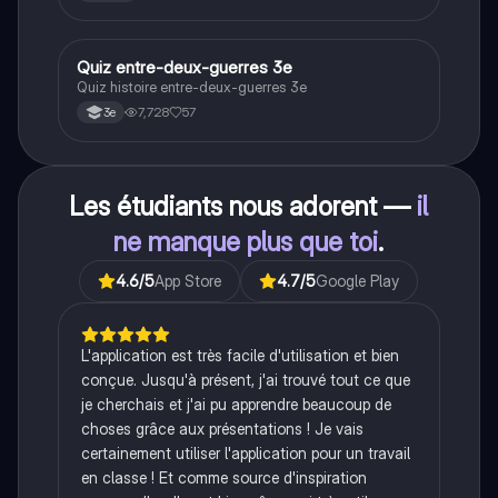
Q
Quiz entre-deux-guerres 3e
Histoire
Quiz histoire entre-deux-guerres 3e
7,728
57
3e
Les étudiants nous adorent —
il
ne manque plus que toi
.
4.6
/5
App Store
4.7
/5
Google Play
L'application est très facile d'utilisation et bien
conçue. Jusqu'à présent, j'ai trouvé tout ce que
je cherchais et j'ai pu apprendre beaucoup de
choses grâce aux présentations ! Je vais
certainement utiliser l'application pour un travail
en classe ! Et comme source d'inspiration