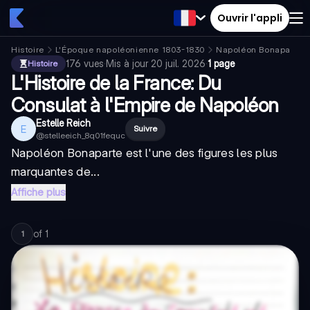
Ouvrir l'appli
Histoire
L'Époque napoléonienne 1803-1830
Napoléon Bonaparte
176
vues
·
Mis à jour
20 juil. 2026
·
1 page
Histoire
L'Histoire de la France: Du
Consulat à l'Empire de Napoléon
Estelle Reich
E
Suivre
@
stelleeich_8q01fequc
Napoléon Bonaparte est l'une des figures les plus
marquantes de...
Affiche plus
of
1
1