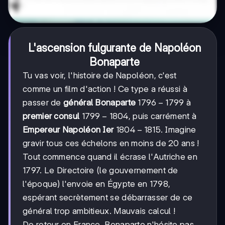
L'ascension fulgurante de Napoléon
Bonaparte
Tu vas voir, l'histoire de Napoléon, c'est
comme un film d'action ! Ce type a réussi à
1796-
1796
−
1799
passer de
général Bonaparte
à
1799
1799-
1799
−
1804
premier consul
, puis carrément à
1804
1804-
1804
−
1815
Empereur Napoléon Ier
. Imagine
1815
gravir tous ces échelons en moins de 20 ans !
Tout commence quand il écrase l'Autriche en
1797. Le Directoire (le gouvernement de
l'époque) l'envoie en Égypte en 1798,
espérant secrètement se débarrasser de ce
général trop ambitieux. Mauvais calcul !
De retour en France, Bonaparte n'hésite pas