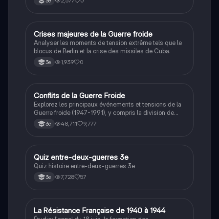
2,577
0
3e
C
Crises majeures de la Guerre froide
Histoire
Analyser les moments de tension extrême tels que le
blocus de Berlin et la crise des missiles de Cuba.
1,939
0
3e
Conflits de la Guerre Froide
Histoire
Explorez les principaux événements et tensions de la
Guerre froide (1947-1991), y compris la division de
l'Allemagne, la crise de Cuba, la guerre du Vietnam, et
48,711
9,777
3e
la course à l'espace. Cette fiche de révision couvre les
idéologies opposées des blocs Est et Ouest, les
crises majeures, et l'impact mondial de cette période
historique.
Q
Quiz entre-deux-guerres 3e
Histoire
Quiz histoire entre-deux-guerres 3e
7,728
57
3e
L
La Résistance Française de 1940 à 1944
Histoire