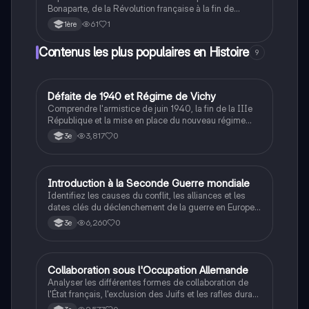
Bonaparte, de la Révolution française à la fin de
l'Empire en 1815. Ce résumé couvre les événements
61
1
1ère
clés, y compris la prise des Tuileries, le procès de
Louis XVI, et les guerres napoléoniennes, tout en
Contenus les plus populaires en Histoire
9
mettant en lumière les transformations politiques et
sociales de la France. Type de contenu : résumé
historique.
D
Défaite de 1940 et Régime de Vichy
Histoire
Comprendre l'armistice de juin 1940, la fin de la IIIe
République et la mise en place du nouveau régime
autoritaire de Philippe Pétain.
3,817
0
3e
I
Introduction à la Seconde Guerre mondiale
Histoire
Identifiez les causes du conflit, les alliances et les
dates clés du déclenchement de la guerre en Europe
et dans le Pacifique.
6,260
0
3e
C
Collaboration sous l'Occupation Allemande
Histoire
Analyser les différentes formes de collaboration de
l'État français, l'exclusion des Juifs et les rafles durant
la Seconde Guerre mondiale.