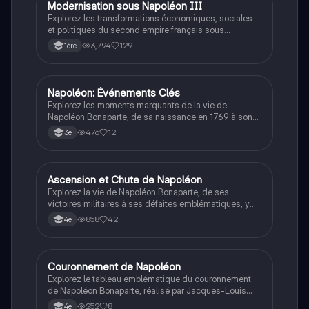
Modernisation sous Napoléon III
Histoire
Explorez les transformations économiques, sociales
et politiques du second empire français sous
Napoléon III. Cette fiche de révision aborde
3,794
129
1ère
l'industrialisation, les réformes économiques,
l'urbanisation, et les changements dans le monde
rural, tout en mettant en lumière les enjeux de liberté et
de pouvoir. Idéal pour les étudiants en histoire.
Napoléon: Événements Clés
Histoire
Explorez les moments marquants de la vie de
Napoléon Bonaparte, de sa naissance en 1769 à son
couronnement en 1804, en passant par les batailles
476
12
3e
emblématiques comme Austerlitz et Waterloo. Ce
résumé essentiel est parfait pour les étudiants du
lycée en quête d'une compréhension rapide des
événements majeurs de l'ère napoléonienne.
Ascension et Chute de Napoléon
Histoire
Explorez la vie de Napoléon Bonaparte, de ses
victoires militaires à ses défaites emblématiques, y
compris la bataille de Waterloo. Ce résumé couvre les
858
42
4e
événements clés de son règne, ses campagnes
militaires, et son impact sur l'Europe. Type de
document : résumé historique.
Couronnement de Napoléon
Histoire
Explorez le tableau emblématique du couronnement
de Napoléon Bonaparte, réalisé par Jacques-Louis
David entre 1806 et 1807. Cette analyse détaillée met
252
8
4e