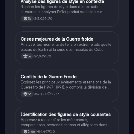
A
Analyse des figures de style en contexte
Français
compréhension des enjeux éthiques et existentiels.
Repérer les figures de style dans des extraits
littéraires et analyser l'effet produit sur le lecteur.
3,029
0
3e
C
Crises majeures de la Guerre froide
Histoire
Analyser les moments de tension extrême tels que le
blocus de Berlin et la crise des missiles de Cuba.
1,939
0
3e
Conflits de la Guerre Froide
Histoire
Explorez les principaux événements et tensions de la
Guerre froide (1947-1991), y compris la division de
l'Allemagne, la crise de Cuba, la guerre du Vietnam, et
48,711
9,777
3e
la course à l'espace. Cette fiche de révision couvre les
idéologies opposées des blocs Est et Ouest, les
crises majeures, et l'impact mondial de cette période
historique.
I
Identification des figures de style courantes
Français
Apprenez à reconnaître les métaphores,
comparaisons, personnifications et allégories dans
des phrases simples.
1,497
0
2nde