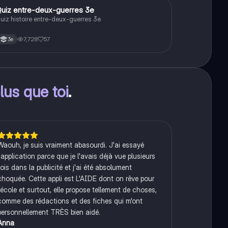
Q
uiz entre-deux-guerres 3e
Histoire
uiz histoire entre-deux-guerres 3e
7,728
57
3e
lus que toi
.
Waouh, je suis vraiment abasourdi. J'ai essayé
l'application parce que je l'avais déjà vue plusieurs
fois dans la publicité et j'ai été absolument
choquée. Cette appli est L'AIDE dont on rêve pour
l'école et surtout, elle propose tellement de choses,
comme des rédactions et des fiches qui m'ont
personnellement TRÈS bien aidé.
Anna