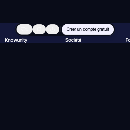
0
Créer un compte gratuit
Knowunity
Société
Fo
Page d'accueil
Pour les entreprises
Ap
Support
Carrière
Ch
Sécurité
Programme Créateur
Ca
Connexion
Kit presse
Qu
Domaines de connaissances
Ré
Ex