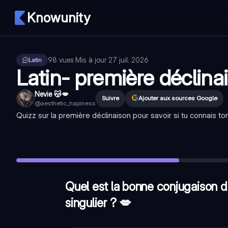
Knowunity
98
vues
·
Mis à jour
27 juil. 2026
Latin
Latin- première déclina
Nevie 😽💋
Suivre
Ajouter aux sources Google
@
aesthetic_hapiness
Quizz sur la première déclinaison pour savoir si tu connais to
Quel est la bonne conjugaison du verbe : rosa, rosae, féminin 
😼- Le Vocatif est un/une
—
Apostrophe
Conjugaison entière au singulier de : Rosa, ae , féminin avec tou
Quel est la bonne conjugaison du
singulier ? 💋