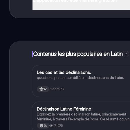
Oui, tu as un accès entièrement gratuit à tous les con
plus, nous proposons Knowunity Premium, qui te permet
Contenus les plus populaires en Latin
9
L
Les cas et les déclinaisons.
Latin
questions portant sur différent déclinaisons du Latin.
133
3
4e
Déclinaison Latine Féminine
Latin
Explorez la première déclinaison latine, principalement
féminine, à travers l'exemple de 'rosa'. Ce résumé couvr
les cas nominatif, vocatif, accusatif, génitif, datif et ablatif
171
5
5e
facilitant la compréhension des déclinaisons en latin.