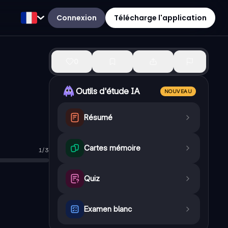
Connexion
Télécharge l'application
0
Outils d'étude IA
NOUVEAU
Résumé
Cartes mémoire
1
/
3
atif, Vocatif, Acc, Génitif, Datif, Ablatif
—
Rosa, Rosa, Rosam, R
Quiz
Examen blanc