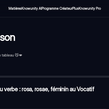
Matières
Knowunity AI
Programme Créateur
Plus
Knowunity Pro
ison
n tableau 😼💋
au Vocatif singulier ? 💋
—
Rosa
t le tableau de la 1ère déclinaison au singulier avec l'ordre : Nomin
 verbe : rosa, rosae, féminin au Vocatif