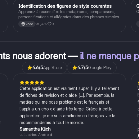
I
Identification des figures de style courantes
Q
Français
Apprenez à reconnaître les métaphores, comparaisons,
Q
personnifications et allégories dans des phrases simples.
1,497
0
2nde
.
ants nous adorent —
il ne manque p
4.6
/5
App Store
4.7
/5
Google Play
Cette application est vraiment super. Il y a tellement
de fiches de révision et d'aide, [...]. Par exemple, la
matière qui me pose problème est le français et
l'appli a un choix d'aide très large. Grâce à cette
application, je me suis améliorée en français. Je la
n
recommanderais à tout le monde.
Samantha Klich
utilisatrice Android