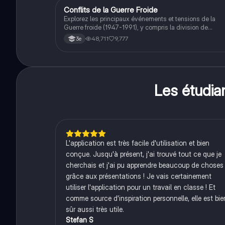
cherchant à approfondir leur compréhension des enjeux
Conflits de la Guerre Froide
Histoire
éthiques et existentiels.
Explorez les principaux événements et tensions de la
Guerre froide (1947-1991), y compris la division de
l'Allemagne, la crise de Cuba, la guerre du Vietnam, et la
48,711
9,777
3e
course à l'espace. Cette fiche de révision couvre les
idéologies opposées des blocs Est et Ouest, les crises
majeures, et l'impact mondial de cette période historique
Les étudi
L'application est très facile d'utilisation et bien
conçue. Jusqu'à présent, j'ai trouvé tout ce que je
cherchais et j'ai pu apprendre beaucoup de choses
grâce aux présentations ! Je vais certainement
utiliser l'application pour un travail en classe ! Et
comme source d'inspiration personnelle, elle est bie
sûr aussi très utile.
Stefan S