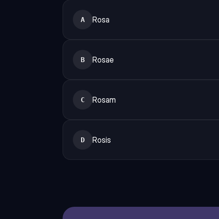
Rosa
A
Rosae
B
Rosam
C
Rosis
D