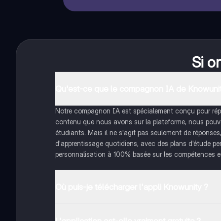
Si o
Qu'est-ce que le compagnon IA de Knowunit
Notre compagnon IA est spécialement conçu pour répon
contenu que nous avons sur la plateforme, nous pouvon
étudiants. Mais il ne s'agit pas seulement de réponses
d'apprentissage quotidiens, avec des plans d'étude pe
personnalisation à 100% basée sur les compétences et
Où puis-je télécharger l'appli Knowunity ?
Tu peux télécharger l'application dans Google Play Sto
L'application est-elle vraiment gratuite ?