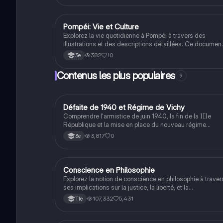
Type de contenu : résumé.
Pompéi: Vie et Culture
Latin
Explorez la vie quotidienne à Pompéi à travers des
illustrations et des descriptions détaillées. Ce documen
présente les commerces, l'approvisionnement en eau, le
382
10
3e
divertissements, et l'architecture de cette cité romaine
emblématique. Idéal pour les étudiants en latin chercha
Contenus les plus populaires
9
à enrichir leur exposé sur Pompéi.
D
Défaite de 1940 et Régime de Vichy
Histoire
Comprendre l'armistice de juin 1940, la fin de la IIIe
République et la mise en place du nouveau régime
autoritaire de Philippe Pétain.
3,817
0
3e
Conscience en Philosophie
Philosophie
Explorez la notion de conscience en philosophie à traver
ses implications sur la justice, la liberté, et la
connaissance. Cette fiche de révision aborde les débats
107,332
5,431
Tle
philosophiques sur la conscience, le cogito, et les valeu
morales, tout en intégrant des perspectives
contemporaines. Idéale pour les étudiants en philosophi