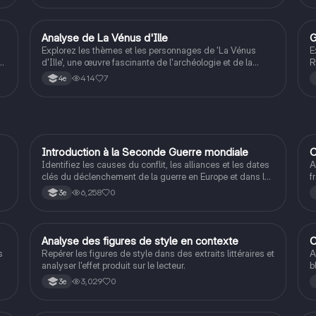
intelligence et sa bravoure. Idéal pour les étudiants en
c
littérature grecque et mythologie.
m
Analyse de La Vénus d'Ille
G
Français
Explorez les thèmes et les personnages de 'La Vénus
E
t
d'Ille', une œuvre fascinante de l'archéologie et de la
R
s
tragédie. Ce résumé met en lumière la découverte de la
s
414
7
4e
statue antique, les tensions entre les personnages, et les
H
nt
implications de la trahison. Idéal pour les étudiants en
l
littérature et en histoire. Type: résumé.
t
h
I
Introduction à la Seconde Guerre mondiale
C
Histoire
Identifiez les causes du conflit, les alliances et les dates
A
clés du déclenchement de la guerre en Europe et dans le
f
Pacifique.
S
6,258
0
3e
A
Analyse des figures de style en contexte
C
Français
s
Repérer les figures de style dans des extraits littéraires et
A
analyser l'effet produit sur le lecteur.
b
3,029
0
3e
rs
e