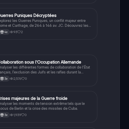
omme Ulysse et les conséquences de ce conflit
ythique.
uerres Puniques Décryptées
Latin
xplorez les Guerres Puniques, un conflit majeur entre
ome et Carthage, de 264 à 146 av. JC. Découvrez les
tratégies militaires, les figures emblématiques comme
93
2
4e
annibal et Scipion, et l'impact de ces guerres sur
'expansion de l'Empire romain. Ce résumé couvre les
rois guerres, les enjeux territoriaux, et les conséquences
istoriques. Type : résumé.
C
ollaboration sous l'Occupation Allemande
Histoire
nalyser les différentes formes de collaboration de l'État
rançais, l'exclusion des Juifs et les rafles durant la
econde Guerre mondiale.
2,576
0
3e
C
rises majeures de la Guerre froide
Histoire
nalyser les moments de tension extrême tels que le
locus de Berlin et la crise des missiles de Cuba.
1,939
0
3e