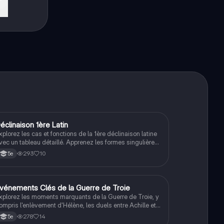
De
éclinaison 1ère Latin
Latin
xplorez les cas et fonctions de la 1ère déclinaison latine
vec un tableau détaillé. Apprenez les formes singulières
t plurielles des noms comme 'Rosa', ainsi que leur
293
10
5e
tilisation en tant que sujet, complément d'objet direct, et
lus encore. Idéal pour les étudiants en latin.
vénements Clés de la Guerre de Troie
Latin
xplorez les moments marquants de la Guerre de Troie, y
ompris l'enlèvement d'Hélène, les duels entre Achille et
ector, la ruse du cheval de Troie, et la chute de la ville.
278
14
5e
e résumé met en lumière les personnages principaux