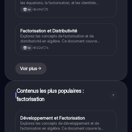
les équations, la factorisation, et les identités
remarquables. Ce document présente des exemples
696
5
4e
pratiques, des programmes de calcul avec Scratch, et
des méthodes pour vérifier des conjectures. Idéal
pour les révisions en mathématiques !
Factorisation et Distributivité
Maths
Explorez les concepts de factorisation et de
distributivité en algèbre. Ce document couvre
l'expansion d'expressions, les équations produits, et
226
4
4e
les propriétés distributives, avec des exemples
pratiques pour renforcer votre compréhension. Idéal
pour les révisions en mathématiques.
Voir plus
Contenus les plus populaires :
9
factorisation
Développement et Factorisation
Maths
Explorez les concepts de développement et de
factorisation en algèbre. Ce document couvre la