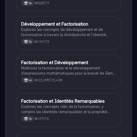
double distributivité, l'expansion d'expressions et des
525
7
3e
exemples pratiques pour maîtriser ces techniques
essentielles. Type: résumé.
Développement et Factorisation
Maths
Explorez les concepts de développement et de
factorisation à travers la distributivité et l'identité
remarquable. Ce document présente des exemples
114
2
3e
pratiques et des techniques essentielles pour
transformer des produits en sommes et vice versa,
incluant la différence de carrés.
Factorisation et Développement
Maths
Maîtrisez la factorisation et le développement
d'expressions mathématiques pour le brevet de 3ème.
Apprenez à transformer des sommes en produits et
22,295
2,435
4e
vice versa, avec des exemples pratiques et des
règles de signes. Idéal pour réviser avant l'examen.
Factorisation et Identités Remarquables
Maths
Explorez les concepts clés de la factorisation, y
compris les identités remarquables et la propriété
distributive. Ce document présente des exemples
117
3
3e
pratiques et des techniques pour factoriser des
polynômes efficacement. Type de document : résumé.