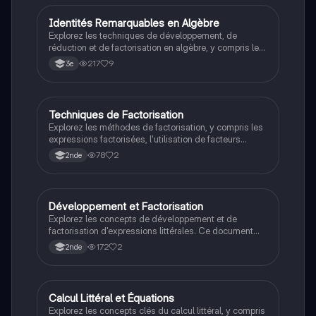
avec des facteurs communs évidents. Type : résumé.
Identités Remarquables en Algèbre
Maths
Explorez les techniques de développement, de
réduction et de factorisation en algèbre, y compris les
identités remarquables comme la différence de carrés
217
9
3e
et la distributivité. Ce document présente des
exemples pratiques et des méthodes pour maîtriser
les expressions algébriques. Type: résumé.
Techniques de Factorisation
Maths
Explorez les méthodes de factorisation, y compris les
expressions factorisées, l'utilisation de facteurs
communs et les identités remarquables. Ce résumé
78
2
2nde
couvre des exemples pratiques et des stratégies pour
maîtriser la factorisation en mathématiques.
Développement et Factorisation
Maths
Explorez les concepts de développement et de
factorisation d'expressions littérales. Ce document
couvre la distributivité simple et double, les identités
172
2
2nde
remarquables, et la réduction d'expressions
rationnelles. Idéal pour les étudiants en
mathématiques cherchant à maîtriser ces techniques
essentielles.
Calcul Littéral et Équations
Maths
Explorez les concepts clés du calcul littéral, y compris