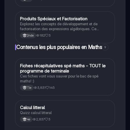
techniques essentielles pour maîtriser la factorisation
en algèbre. Idéal pour les étudiants cherchant à
renforcer leurs compétences en mathématiques.
Produits Spéciaux et Factorisation
Maths
Explorez les concepts de développement et de
factorisation des expressions algébriques. Ce
document présente des définitions claires, des
182
3
2nde
propriétés essentielles, et des exemples pratiques
pour maîtriser les produits remarquables et la
Contenus les plus populaires en Maths
9
réduction au même dénominateur. Type: résumé.
Fiches récapitulatives spé maths - TOUT le
Maths
programme de terminale
Ces fiches vont vous sauver pour le bac de spé
maths! :)
3,831
145
Tle
C
Calcul litteral
Maths
Quizz calcul litteral
2,837
3
4e