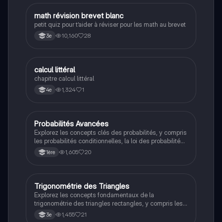
M
math révision brevet blanc
Maths
petit quiz pour t’aider à réviser pour les math au brevet
10,160
28
3e
C
calcul littéral
Maths
chapitre calcul littéral
1,324
1
4e
Probabilités Avancées
Maths
Explorez les concepts clés des probabilités, y compris
les probabilités conditionnelles, la loi des probabilités
totales et les variables aléatoires. Cette fiche de
1,605
20
1ère
révision est conçue pour les étudiants de 1ère, offrant
des explications claires et des exemples pratiques
pour maîtriser les fondamentaux des probabilités.
Trigonométrie des Triangles
Maths
Explorez les concepts fondamentaux de la
trigonométrie des triangles rectangles, y compris les
formules de sinus, cosinus et tangente. Ce résumé
1,455
21
3e
aborde les relations entre les côtés et les angles, ainsi