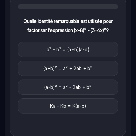
Quelle identité remarquable est utilisée pour
factoriser l'expression (x-8)² - (3-4x)²?
a² - b² = (a+b)(a-b)
(a+b)² = a² + 2ab + b²
(a-b)² = a² - 2ab + b²
Ka - Kb = K(a-b)