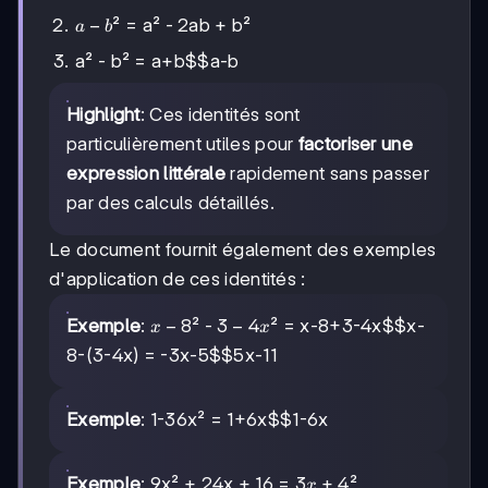
a-
−
² = a² - 2ab + b²
a
b
b
a² - b² =
a+b$$a-b
Highlight
: Ces identités sont
particulièrement utiles pour
factoriser une
expression littérale
rapidement sans passer
par des calculs détaillés.
Le document fournit également des exemples
d'application de ces identités :
x-
−
8
3-
3
−
4
Exemple
:
² -
² =
x-8+3-4x$$x-
x
x
8
4x
8-(3-4x)
=
-3x-5$$5x-11
Exemple
: 1-36x² =
1+6x$$1-6x
3x+4
3
+
4
Exemple
: 9x² + 24x + 16 =
²
x