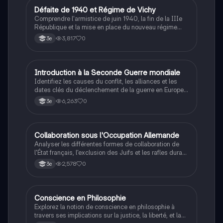
D
Défaite de 1940 et Régime de Vichy
Histoire
Comprendre l'armistice de juin 1940, la fin de la IIIe
République et la mise en place du nouveau régime
autoritaire de Philippe Pétain.
3,817
0
3e
I
Introduction à la Seconde Guerre mondiale
Histoire
Identifiez les causes du conflit, les alliances et les
dates clés du déclenchement de la guerre en Europe
et dans le Pacifique.
6,263
0
3e
C
Collaboration sous l'Occupation Allemande
Histoire
Analyser les différentes formes de collaboration de
l'État français, l'exclusion des Juifs et les rafles durant
la Seconde Guerre mondiale.
2,578
0
3e
Conscience en Philosophie
Philosophie
Explorez la notion de conscience en philosophie à
travers ses implications sur la justice, la liberté, et la