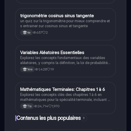
que l'utilisation des fonctions trigonométriques pour
résoudre des problèmes. Idéal pour les révisions et la
préparation aux examens.
T
trigonométrie cosinus sinus tangente
Maths
un quiz sur la trigonométrie pour mieux comprendre et
s entrainer sur cosinus sinus et tangente
637
2
4e
Variables Aléatoires Essentielles
Maths
Explorez les concepts fondamentaux des variables
aléatoires, y compris la définition, la loi de probabilité,
l'espérance, la variance et l'écart type. Ce résumé est
1,428
19
1ère
idéal pour les étudiants en mathématiques souhaitant
maîtriser les bases des variables aléatoires et leur
application dans les probabilités.
Mathématiques Terminales: Chapitres 1 à 6
Maths
Explorez les concepts clés des chapitres 1 à 6 en
mathématiques pour la spécialité terminale, incluant la
continuité, la convexité, les limites, les dérivées, et la
24,714
1,970
Tle
loi binomiale. Idéal pour réviser les notions
fondamentales et préparer vos examens.
Contenus les plus populaires
9