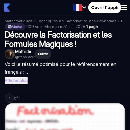
Ouvrir l'appli
Mathématiques
Techniques de Factorisation des Polynômes
facto
1 100
vues
·
Mis à jour
31 juil. 2026
·
1 page
Maths
Découvre la Factorisation et les
Formules Magiques !
Mathilde
Suivre
@
trapp_aerr
Voici le résumé optimisé pour le référencement en
français :...
Affiche plus
of
1
1