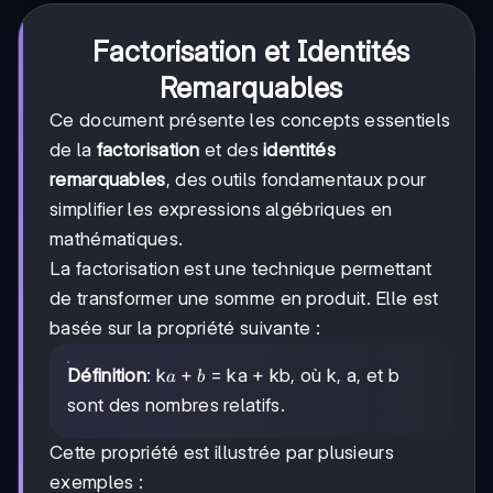
Factorisation et Identités
Remarquables
Ce document présente les concepts essentiels
de la
factorisation
et des
identités
remarquables
, des outils fondamentaux pour
simplifier les expressions algébriques en
mathématiques.
La factorisation est une technique permettant
de transformer une somme en produit. Elle est
basée sur la propriété suivante :
a+b
+
Définition
: k
= ka + kb, où k, a, et b
a
b
sont des nombres relatifs.
Cette propriété est illustrée par plusieurs
exemples :