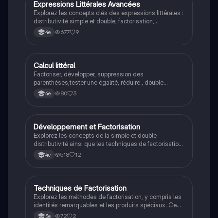
Expressions Littérales Avancées
Maths
Explorez les concepts clés des expressions littérales :
distributivité simple et double, factorisation,
développement, réduction, et identités remarquables.
677
9
4e
Ce résumé vous guide à travers les techniques
essentielles pour manipuler les expressions
algébriques efficacement.
Calcul littéral
Maths
Factoriser, développer, suppression des
parenthèses,tester une égalité, réduire , double
distributivité
80
3
4e
Développement et Factorisation
Maths
Explorez les concepts de la simple et double
distributivité ainsi que les techniques de factorisation.
Ce document présente des exemples pratiques et
518
12
4e
des identités clés, comme a² - b², pour maîtriser le
développement et la factorisation d'expressions
algébriques. Type: résumé.
Techniques de Factorisation
Maths
Explorez les méthodes de factorisation, y compris les
identités remarquables et les produits spéciaux. Ce
résumé couvre des exemples pratiques et des
72
2
3e