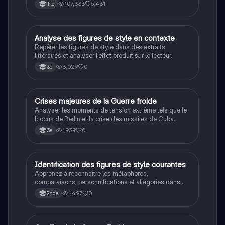
connaissance. Cette fiche de révision aborde les
107,333
5,431
Tle
débats philosophiques sur la conscience, le cogito, et
les valeurs morales, tout en intégrant des
perspectives contemporaines. Idéale pour les
étudiants en philosophie cherchant à approfondir leur
A
Analyse des figures de style en contexte
Français
compréhension des enjeux éthiques et existentiels.
Repérer les figures de style dans des extraits
littéraires et analyser l'effet produit sur le lecteur.
3,029
0
3e
C
Crises majeures de la Guerre froide
Histoire
Analyser les moments de tension extrême tels que le
blocus de Berlin et la crise des missiles de Cuba.
1,939
0
3e
I
Identification des figures de style courantes
Français
Apprenez à reconnaître les métaphores,
comparaisons, personnifications et allégories dans
des phrases simples.
1,497
0
2nde