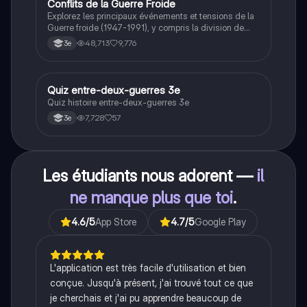
Conflits de la Guerre Froide
Histoire
Explorez les principaux événements et tensions de la
Guerre froide (1947-1991), y compris la division de
l'Allemagne, la crise de Cuba, la guerre du Vietnam, et
48,713
9,776
3e
la course à l'espace. Cette fiche de révision couvre les
idéologies opposées des blocs Est et Ouest, les
crises majeures, et l'impact mondial de cette période
historique.
Q
Quiz entre-deux-guerres 3e
Histoire
Quiz histoire entre-deux-guerres 3e
7,728
57
3e
Les étudiants nous adorent —
il
ne manque plus que toi
.
4.6
/5
App Store
4.7
/5
Google Play
L'application est très facile d'utilisation et bien
conçue. Jusqu'à présent, j'ai trouvé tout ce que
je cherchais et j'ai pu apprendre beaucoup de