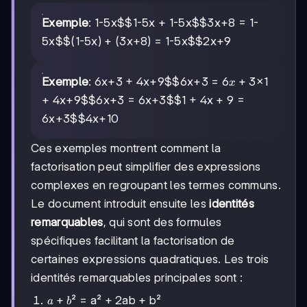
Exemple
:
1-5x$$1-5x
+
1-5x$$3x+8
=
1-
5x$$(1-5x) + (3x+8)
=
1-5x$$2x+9
6x+3
6
+
3
Exemple
: 6x+3 +
4x+9$$6x+3
=
×1
x
+
4x+9$$6x+3
=
6x+3$$1 + 4x + 9
=
6x+3$$4x+10
Ces exemples montrent comment la
factorisation peut simplifier des expressions
complexes en regroupant les termes communs.
Le document introduit ensuite les
identités
remarquables
, qui sont des formules
spécifiques facilitant la factorisation de
certaines expressions quadratiques. Les trois
identités remarquables principales sont :
a+b
+
² = a² + 2ab + b²
a
b