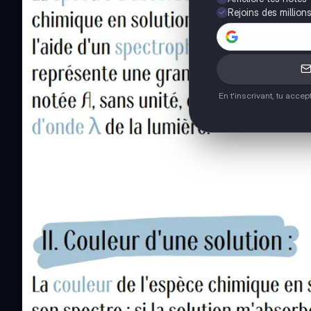
Rejoins des million
En t'inscrivant, tu acce