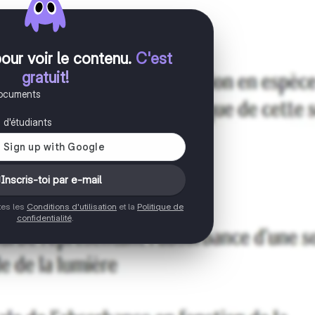
pour voir le contenu
.
C'est
gratuit!
documents
s d'étudiants
Inscris-toi par e-mail
ptes les
Conditions d'utilisation
et la
Politique de
confidentialité
.