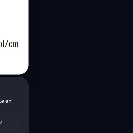
le en
e