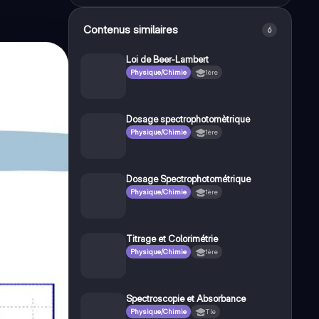
Contenus similaires
6
Loi de Beer-Lambert
Physique/Chimie
1ère
Dosage spectrophotomètrique
Physique/Chimie
1ère
Dosage Spectrophotométrique
Physique/Chimie
1ère
Titrage et Colorimétrie
Physique/Chimie
1ère
Spectroscopie et Absorbance
Physique/Chimie
Tle