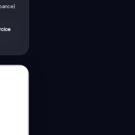
rbance)
rcice