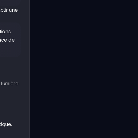
blir une
tions
nce de
 lumière.
tique.