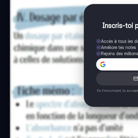
Inscris-toi 
Accès à tous les 
Améliore tes notes
Rejoins des million
En t'inscrivant, tu acce