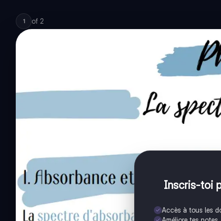
of
2
1
Inscris-toi 
Accès à tous les 
Améliore tes notes