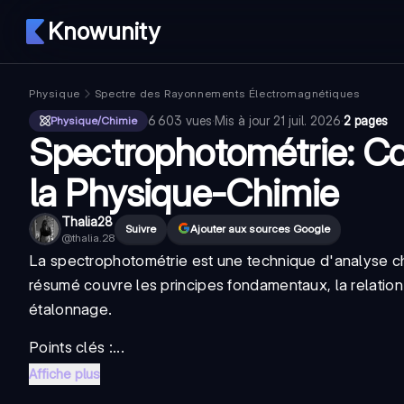
Knowunity
Physique
Spectre des Rayonnements Électromagnétiques
6 603
vues
·
Mis à jour
21 juil. 2026
·
2 pages
Physique/Chimie
Spectrophotométrie: Co
la Physique-Chimie
Thalia28
Suivre
Ajouter aux sources Google
@
thalia.28
La spectrophotométrie est une technique d'analyse ch
résumé couvre les principes fondamentaux, la relation
étalonnage.
Points clés :...
Affiche plus