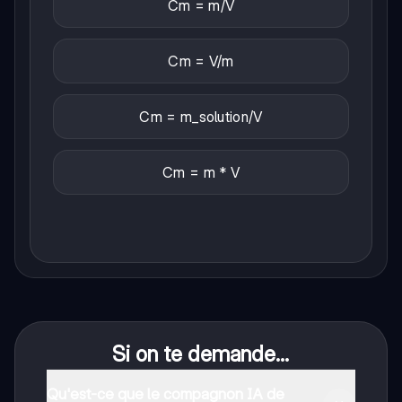
Cm = m/V
Cm = V/m
Cm = m_solution/V
Cm = m * V
Si on te demande...
Qu'est-ce que le compagnon IA de