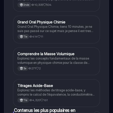
en masse, et les méthodes de dilution. Ce résumé
10,305
504
2nde
aborde également le dosage par étalonnage et la
solubilité, essentiel pour comprendre la chimie des
solutions. Type : résumé.
Grand Oral Physique Chimie
Physique/Chimie
Grand Oral Physique Chimie, tiens 10 minutes, je ne
suis pas passé sur ce sujet mais je pense il est tres
bien
414
11
Tle
Comprendre la Masse Volumique
Physique/Chimie
Explorez les concepts fondamentaux de la masse
volumique en physique-chimie pour la classe de
3ème. Cette fiche de révision aborde la définition, le
271
2
3e
calcul de la masse volumique, et les implications de la
dilatation thermique dans les matériaux, ainsi que
l'impact du réchauffement climatique sur les océans.
Idéal pour les élèves préparant leurs examens.
Titrages Acide-Base
Physique/Chimie
Explorez les méthodes de titrage acide-base, y
compris le calcul de l'équivalence, la conductimétrie
et les techniques de dosage. Ce chapitre de terminale
4,320
161
Tle
en physique-chimie couvre les concepts clés tels que
les ions titrés, les volumes de titrant, et les équations
Contenus les plus populaires en
de réaction. Idéal pour préparer le BAC.