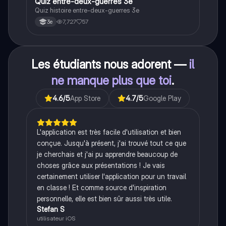
Q
Quiz entre-deux-guerres 3e
Histoire
Quiz histoire entre-deux-guerres 3e
7,727
57
3e
Les étudiants nous adorent —
il
ne manque plus que toi
.
4.6
/5
App Store
4.7
/5
Google Play
L'application est très facile d'utilisation et bien
conçue. Jusqu'à présent, j'ai trouvé tout ce que
je cherchais et j'ai pu apprendre beaucoup de
choses grâce aux présentations ! Je vais
certainement utiliser l'application pour un travail
en classe ! Et comme source d'inspiration
personnelle, elle est bien sûr aussi très utile.
Stefan S
utilisateur iOS