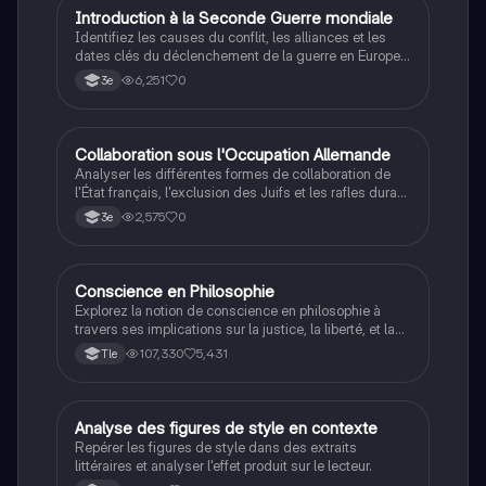
I
Introduction à la Seconde Guerre mondiale
Histoire
Identifiez les causes du conflit, les alliances et les
dates clés du déclenchement de la guerre en Europe
et dans le Pacifique.
6,251
0
3e
C
Collaboration sous l'Occupation Allemande
Histoire
Analyser les différentes formes de collaboration de
l'État français, l'exclusion des Juifs et les rafles durant
la Seconde Guerre mondiale.
2,575
0
3e
Conscience en Philosophie
Philosophie
Explorez la notion de conscience en philosophie à
travers ses implications sur la justice, la liberté, et la
connaissance. Cette fiche de révision aborde les
107,330
5,431
Tle
débats philosophiques sur la conscience, le cogito, et
les valeurs morales, tout en intégrant des
perspectives contemporaines. Idéale pour les
étudiants en philosophie cherchant à approfondir leur
A
Analyse des figures de style en contexte
Français
compréhension des enjeux éthiques et existentiels.
Repérer les figures de style dans des extraits
littéraires et analyser l'effet produit sur le lecteur.