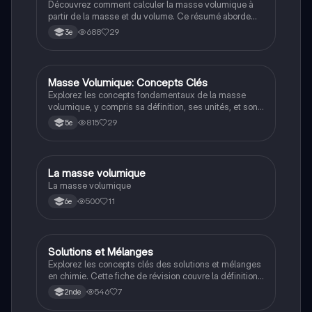
Découvrez comment calculer la masse volumique à
partir de la masse et du volume. Ce résumé aborde
les formules essentielles, y compris m = p × V, et
688
29
3e
fournit des exemples pratiques pour les étudiants en
Physique-Chimie au lycée et au collège. Idéal pour
réviser avant un examen ou pour une compréhension
rapide des concepts de base.
Masse Volumique: Concepts Clés
Physique/Chimie
Explorez les concepts fondamentaux de la masse
volumique, y compris sa définition, ses unités, et son
calcul. Ce résumé aborde les propriétés des
815
29
5e
matériaux solides, liquides et gazeux, ainsi que des
exemples pratiques comme la masse volumique de
l'eau et de l'huile. Idéal pour les étudiants en physique
cherchant à comprendre les bases de la densité et
La masse volumique
SVT
son impact sur les objets.
La masse volumique
500
11
6e
Solutions et Mélanges
Physique/Chimie
Explorez les concepts clés des solutions et mélanges
en chimie. Cette fiche de révision couvre la définition
des corps purs, les mélanges homogènes et
546
7
2nde
hétérogènes, ainsi que les calculs de masse
volumique, pourcentage massique, densité et