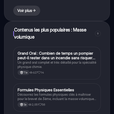
concentration en masse. Idéal pour les étudiants en
physique-chimie.
Voir plus
Contenus les plus populaires : Masse
9
volumique
Grand Oral : Combien de temps un pompier
Physique/Chimie
peut-il rester dans un incendie sans risquer
de se brûler ?
Un grand oral complet et très détaillé pour la spécialité
physique chimie.
627
14
Tle
Formules Physiques Essentielles
Physique/Chimie
Découvrez les formules physiques clés à maîtriser
pour le brevet de 3ème, incluant la masse volumique,
la vitesse, le poids, l'énergie cinétique, la loi d'Ohm, et
2,051
58
3e
la puissance électrique. Ce résumé pratique vous
aidera à réviser efficacement et à réussir vos