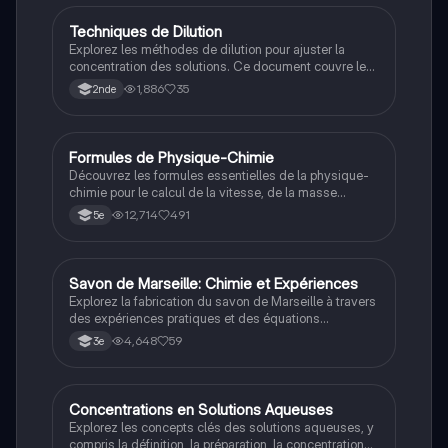
examens.
Techniques de Dilution
Physique/Chimie
Explorez les méthodes de dilution pour ajuster la
concentration des solutions. Ce document couvre le
matériel nécessaire, le protocole détaillé, et des
1,886
35
2nde
exemples de calculs de dilution. Idéal pour les
étudiants préparant des évaluations en chimie.
Formules de Physique-Chimie
Physique/Chimie
Découvrez les formules essentielles de la physique-
chimie pour le calcul de la vitesse, de la masse
volumique et des concepts d'électricité. Ce résumé
12,714
491
5e
couvre les relations entre distance, temps, masse,
volume, résistance, tension et intensité, idéal pour les
élèves de 5ème à 3ème.
Savon de Marseille: Chimie et Expériences
Physique/Chimie
Explorez la fabrication du savon de Marseille à travers
des expériences pratiques et des équations
chimiques. Ce document couvre la masse volumique,
4,648
59
3e
les réactions chimiques impliquées, et les propriétés
des ions. Idéal pour les étudiants préparant le brevet
en physique-chimie.
Concentrations en Solutions Aqueuses
Physique/Chimie
Explorez les concepts clés des solutions aqueuses, y
compris la définition, la préparation, la concentration