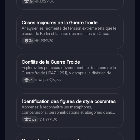
3,029
0
3e
C
Crises majeures de la Guerre froide
Histoire
Analyser les moments de tension extrême tels que le
blocus de Berlin et la crise des missiles de Cuba.
1,939
0
3e
Conflits de la Guerre Froide
Histoire
Explorez les principaux événements et tensions de la
Guerre froide (1947-1991), y compris la division de
l'Allemagne, la crise de Cuba, la guerre du Vietnam, et
48,711
9,777
3e
la course à l'espace. Cette fiche de révision couvre les
idéologies opposées des blocs Est et Ouest, les
crises majeures, et l'impact mondial de cette période
historique.
I
Identification des figures de style courantes
Français
Apprenez à reconnaître les métaphores,
comparaisons, personnifications et allégories dans
des phrases simples.
1,497
0
2nde