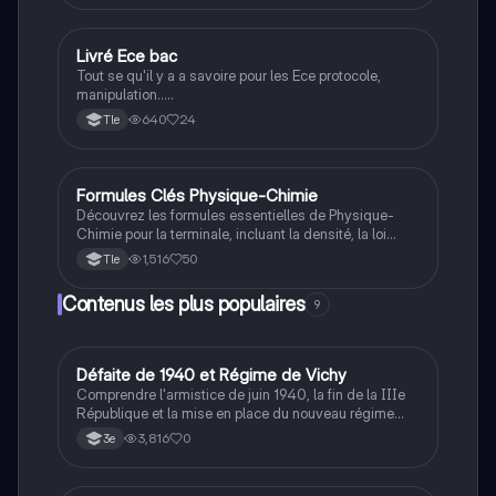
Livré Ece bac
Physique/Chimie
Tout se qu'il y a a savoire pour les Ece protocole,
manipulation.....
640
24
Tle
Formules Clés Physique-Chimie
Physique/Chimie
Découvrez les formules essentielles de Physique-
Chimie pour la terminale, incluant la densité, la loi
d'Ohm, la concentration molaire, et bien plus. Idéal
1,516
50
Tle
pour préparer le bac et maîtriser les concepts
fondamentaux. Type: résumé.
Contenus les plus populaires
9
D
Défaite de 1940 et Régime de Vichy
Histoire
Comprendre l'armistice de juin 1940, la fin de la IIIe
République et la mise en place du nouveau régime
autoritaire de Philippe Pétain.
3,816
0
3e