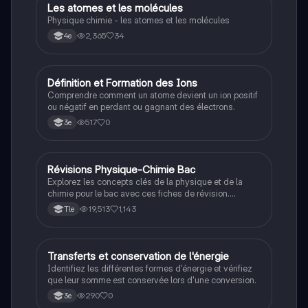
Les atomes et les molécules
Physique/Chimie
Physique chimie - les atomes et les molécules
2,365
34
4e
D
Définition et Formation des Ions
Physique/Chimie
Comprendre comment un atome devient un ion positif
ou négatif en perdant ou gagnant des électrons.
517
0
3e
Révisions Physique-Chimie Bac
Physique/Chimie
Explorez les concepts clés de la physique et de la
chimie pour le bac avec ces fiches de révision.
Couvrez des sujets tels que les réactions acido-
19,513
1,143
Tle
basiques, les transferts thermiques, les lois de Kepler,
et bien plus. Idéal pour préparer efficacement votre
examen de terminale générale.
T
Transferts et conservation de l'énergie
Physique/Chimie
Identifiez les différentes formes d'énergie et vérifiez
que leur somme est conservée lors d'une conversion.
290
0
3e