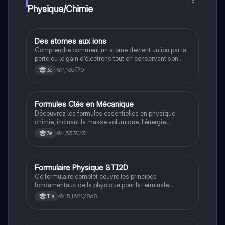
9
Physique/Chimie
D
Des atomes aux ions
Physique/Chimie
Comprendre comment un atome devient un ion par la
perte ou le gain d'électrons tout en conservant son
noyau intact.
1,165
0
3e
Formules Clés en Mécanique
Physique/Chimie
Découvrez les formules essentielles en physique-
chimie, incluant la masse volumique, l'énergie
cinétique, l'énergie potentielle, et la puissance. Ce
1,533
31
3e
résumé pratique est idéal pour les révisions du brevet.
Apprenez à calculer P, E, et Ec avec des exemples
clairs et des unités appropriées.
Formulaire Physique STI2D
STI2D
Ce formulaire complet couvre les principes
fondamentaux de la physique pour la terminale
STI2D, incluant la mécanique, l'électricité, l'énergie, et
15,162
868
Tle
les transferts thermiques. Idéal pour réviser les
concepts clés tels que la puissance, l'énergie
cinétique, et les lois de l'électricité. Type : résumé.