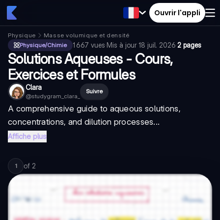
Ouvrir l'appli
Physique
Masse volumique et densité
1 667
vues
·
Mis à jour
18 juil. 2026
·
2 pages
Physique/Chimie
Solutions Aqueuses - Cours,
Exercices et Formules
Clara
Suivre
@
studygram_clara_
A comprehensive guide to aqueous solutions,
concentrations, and dilution processes...
Affiche plus
of
2
1