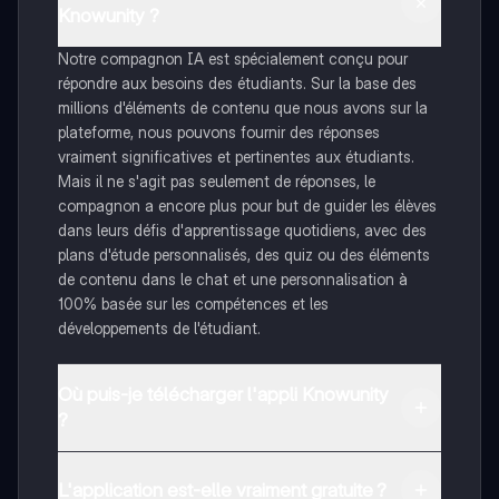
Knowunity ?
Notre compagnon IA est spécialement conçu pour
répondre aux besoins des étudiants. Sur la base des
millions d'éléments de contenu que nous avons sur la
plateforme, nous pouvons fournir des réponses
vraiment significatives et pertinentes aux étudiants.
Mais il ne s'agit pas seulement de réponses, le
compagnon a encore plus pour but de guider les élèves
dans leurs défis d'apprentissage quotidiens, avec des
plans d'étude personnalisés, des quiz ou des éléments
de contenu dans le chat et une personnalisation à
100% basée sur les compétences et les
développements de l'étudiant.
Où puis-je télécharger l'appli Knowunity
?
Tu peux télécharger l'application dans Google Play
Store et dans l'App Store d'Apple.
L'application est-elle vraiment gratuite ?