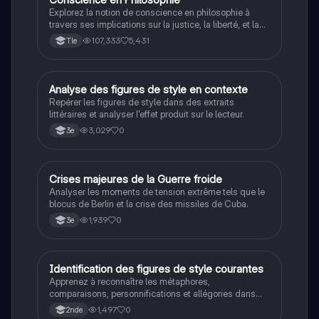
Explorez la notion de conscience en philosophie à
travers ses implications sur la justice, la liberté, et la
connaissance. Cette fiche de révision aborde les
107,333
5,431
Tle
débats philosophiques sur la conscience, le cogito, et
les valeurs morales, tout en intégrant des
perspectives contemporaines. Idéale pour les
étudiants en philosophie cherchant à approfondir leur
A
Analyse des figures de style en contexte
Français
compréhension des enjeux éthiques et existentiels.
Repérer les figures de style dans des extraits
littéraires et analyser l'effet produit sur le lecteur.
3,029
0
3e
C
Crises majeures de la Guerre froide
Histoire
Analyser les moments de tension extrême tels que le
blocus de Berlin et la crise des missiles de Cuba.
1,939
0
3e
I
Identification des figures de style courantes
Français
Apprenez à reconnaître les métaphores,
comparaisons, personnifications et allégories dans
des phrases simples.
1,497
0
2nde