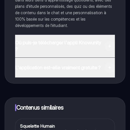
plans d'étude personnalisés, des quiz ou des éléments
de contenu dans le chat et une personnalisation à
100% basée sur les compétences et les
développements de l'étudiant.
Où puis-je télécharger l'appli Knowunity
?
Tu peux télécharger l'application dans Google Play
Store et dans l'App Store d'Apple.
L'application est-elle vraiment gratuite ?
Oui, tu as un accès entièrement gratuit à tous les
contenus de l'appli, tu peux chatter ou suivre les
créateurs à tout moment. De plus, nous proposons
Knowunity Premium, qui te permet de réviser sans
limites!
Contenus similaires
Squelette Humain
Bio éco