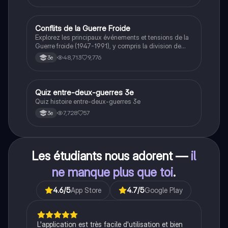
Conflits de la Guerre Froide
Histoire
Explorez les principaux événements et tensions de la
Guerre froide (1947-1991), y compris la division de
l'Allemagne, la crise de Cuba, la guerre du Vietnam, et
48,713
9,776
3e
la course à l'espace. Cette fiche de révision couvre les
idéologies opposées des blocs Est et Ouest, les
crises majeures, et l'impact mondial de cette période
historique.
Q
Quiz entre-deux-guerres 3e
Histoire
Quiz histoire entre-deux-guerres 3e
7,728
57
3e
Les étudiants nous adorent —
il
ne manque plus que toi
.
4.6
/5
App Store
4.7
/5
Google Play
L'application est très facile d'utilisation et bien