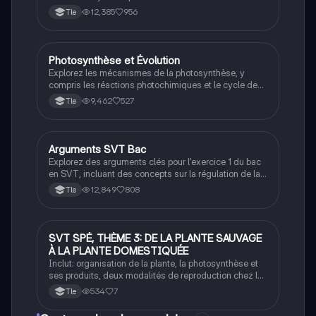
génétique, la reproduction, le système nerveux, la
12,385
956
Tle
photosynthèse, et bien plus encore. Idéal pour une
révision efficace et ciblée.
Photosynthèse et Évolution
SVT
Explorez les mécanismes de la photosynthèse, y
compris les réactions photochimiques et le cycle de
Calvin-Benson, ainsi que leur impact sur l'évolution
9,462
527
Tle
des plantes et des écosystèmes. Ce document
aborde également les interactions entre les
organismes, la régulation de la glycémie, et les
réponses physiologiques au stress. Type : résumé
Arguments SVT Bac
SVT
éducatif.
Explorez des arguments clés pour l'exercice 1 du bac
en SVT, incluant des concepts sur la régulation de la
glycémie, le système nerveux humain, la génétique, et
12,849
808
Tle
la datation relative des roches. Ce document présente
des stratégies argumentatives et des méthodes
raisonnées pour vous aider à exceller lors de
l'examen.
SVT SPÉ, THÈME 3: DE LA PLANTE SAUVAGE
SVT
À LA PLANTE DOMESTIQUÉE
Inclut: organisation de la plante, la photosynthèse et
ses produits, deux modalités de reproduction chez la
plante, la germination et les fruits, domestication des
534
7
Tle
plantes et techniques de domestication.