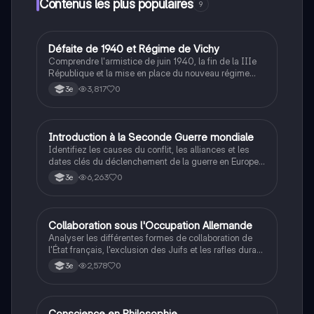
Contenus les plus populaires
9
D
Défaite de 1940 et Régime de Vichy
Histoire
Comprendre l'armistice de juin 1940, la fin de la IIIe
République et la mise en place du nouveau régime
autoritaire de Philippe Pétain.
3,817
0
3e
I
Introduction à la Seconde Guerre mondiale
Histoire
Identifiez les causes du conflit, les alliances et les
dates clés du déclenchement de la guerre en Europe
et dans le Pacifique.
6,263
0
3e
C
Collaboration sous l'Occupation Allemande
Histoire
Analyser les différentes formes de collaboration de
l'État français, l'exclusion des Juifs et les rafles durant
la Seconde Guerre mondiale.
2,578
0
3e
Conscience en Philosophie
Philosophie