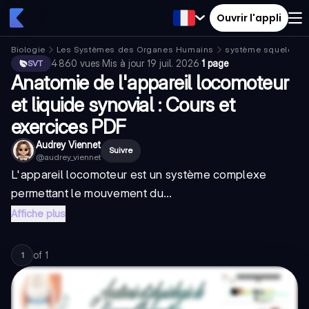
Ouvrir l'appli
Biologie
Les Systèmes des Organes Humains
système squelettiq
4 860
vues
·
Mis à jour
19 juil. 2026
·
1 page
SVT
Anatomie de l'appareil locomoteur
et liquide synovial : Cours et
exercices PDF
Audrey Viennet
Suivre
@
audrey_viennet
L'appareil locomoteur est un système complexe
permettant le mouvement du...
Affiche plus
of
1
1