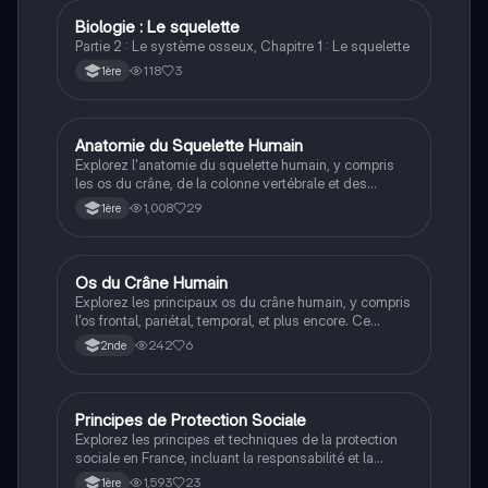
et en sciences de la vie.
Biologie : Le squelette
ST2S
Partie 2 : Le système osseux, Chapitre 1 : Le squelette
118
3
1ère
Anatomie du Squelette Humain
ST2S
Explorez l'anatomie du squelette humain, y compris
les os du crâne, de la colonne vertébrale et des
membres. Ce résumé couvre les principales
1,008
29
1ère
structures osseuses, telles que la mandibule, les
vertèbres, le fémur et bien d'autres. Idéal pour les
étudiants en biologie cherchant à comprendre la
composition du système musculo-squelettique.
Os du Crâne Humain
SVT
Explorez les principaux os du crâne humain, y compris
l'os frontal, pariétal, temporal, et plus encore. Ce
résumé détaillé couvre l'anatomie squelettique
242
6
2nde
essentielle pour les étudiants en biologie et médecine.
Type: résumé.
Principes de Protection Sociale
ST2S
Explorez les principes et techniques de la protection
sociale en France, incluant la responsabilité et la
solidarité. Cette fiche de révision présente des
1,593
23
1ère