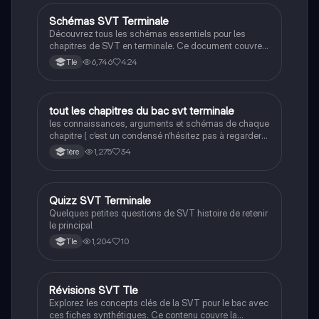
offrant une préparation efficace pour les étudiants de
terminale.
Schémas SVT Terminale
SVT
Découvrez tous les schémas essentiels pour les
chapitres de SVT en terminale. Ce document couvre
des thèmes variés tels que la photosynthèse, la
6,746
424
Tle
reproduction des plantes, la génétique, et les réflexes
nerveux. Idéal pour réviser efficacement et
comprendre les concepts clés de la biologie et de la
géologie. Type : résumé visuel.
tout les chapitres du bac svt terminale
SVT
les connaissances, arguments et schémas de chaque
chapitre ( c’est un condensé n’hésitez pas à regarder
vos cours et faire des annales)
1,275
34
1ère
Q
Quizz SVT Terminale
SVT
Quelques petites questions de SVT histoire de retenir
le principal
1,204
10
Tle
Révisions SVT Tle
SVT
Explorez les concepts clés de la SVT pour le bac avec
ces fiches synthétiques. Ce contenu couvre la