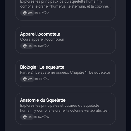
Explorez les principaux os du squelette humain, y
compris le crâne, l'humerus, le sternum, et la colonne
vertébrale. Ce résumé couvre les éléments essentiels
117
2
1ère
de l'anatomie squelettique, parfait pour les étudiants
en anatomie et biologie. Type: résumé.
Appareil locomoteur
ST2S
Cours appareil locomoteur
145
2
Tle
Biologie : Le squelette
ST2S
Partie 2 : Le système osseux, Chapitre 1 : Le squelette
118
3
1ère
Anatomie du Squelette
ST2S
Explorez les principales structures du squelette
humain, y compris le crâne, la colonne vertébrale, les
membres supérieurs et inférieurs. Cette fiche détaillée
146
4
Tle
couvre les vertèbres, les os du bras et de la jambe,
ainsi que les os du thorax. Idéal pour les étudiants en
anatomie et biologie.