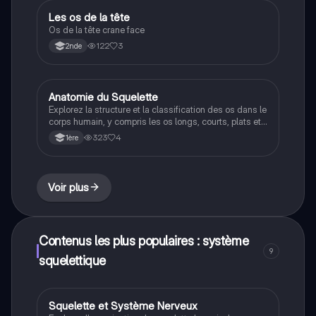
Les os de la tête
SVT
Os de la tête crane face
122
3
2nde
Anatomie du Squelette
Bio éco
Explorez la structure et la classification des os dans le
corps humain, y compris les os longs, courts, plats et
irréguliers. Ce document couvre également les
323
4
1ère
articulations, les types d'articulations, et la
composition du squelette, offrant une vue d'ensemble
essentielle pour les étudiants en biologie et
physiopathologie. Type: résumé.
Voir plus
Contenus les plus populaires : système
9
squelettique
Squelette et Système Nerveux
ST2S