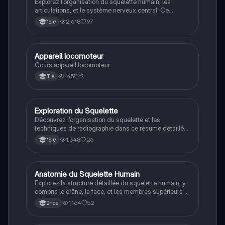
Explorez l'organisation du squelette humain, les
articulations, et le système nerveux central. Ce
résumé couvre la radiologie, les nerfs, les neurones, et
2,618
97
1ère
les atteintes de l'appareil locomoteur, essentiel pour
vos examens. Type : résumé de cours.
Appareil locomoteur
ST2S
Cours appareil locomoteur
145
2
Tle
Exploration du Squelette
SVT
Découvrez l'organisation du squelette et les
techniques de radiographie dans ce résumé détaillé.
Apprenez les concepts clés tels que les articulations,
1,348
26
1ère
l'arthrose, et les techniques d'imagerie médicale.
Idéal pour les étudiants en BPH cherchant à
approfondir leurs connaissances sur l'appareil
locomoteur et la motricité.
Anatomie du Squelette Humain
SVT
Explorez la structure détaillée du squelette humain, y
compris le crâne, la face, et les membres supérieurs et
inférieurs. Ce résumé couvre les os principaux, leur
1,164
52
2nde
classification, et les segments du squelette axial et
appendiculaire. Idéal pour les étudiants en anatomie