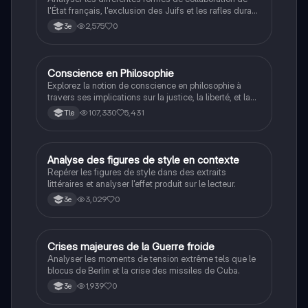
l'État français, l'exclusion des Juifs et les rafles durant
la Seconde Guerre mondiale.
2,575
0
3e
Conscience en Philosophie
Philosophie
Explorez la notion de conscience en philosophie à
travers ses implications sur la justice, la liberté, et la
connaissance. Cette fiche de révision aborde les
107,330
5,431
Tle
débats philosophiques sur la conscience, le cogito, et
les valeurs morales, tout en intégrant des
perspectives contemporaines. Idéale pour les
étudiants en philosophie cherchant à approfondir leur
A
Analyse des figures de style en contexte
Français
compréhension des enjeux éthiques et existentiels.
Repérer les figures de style dans des extraits
littéraires et analyser l'effet produit sur le lecteur.
3,029
0
3e
C
Crises majeures de la Guerre froide
Histoire
Analyser les moments de tension extrême tels que le
blocus de Berlin et la crise des missiles de Cuba.
1,939
0
3e