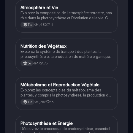
Atmosphère et Vie
SVT
Explorez la composition de l'atmosphère terrestre, son
rôle dans la photosynthèse et l'évolution de la vie. Ce
résumé aborde les gaz atmosphériques, l'impact des
1,432
11
Tle
UV sur les organismes vivants, et l'importance de
l'oxygène produit par les cyanobactéries. Idéal pour
les étudiants en terminale.
Nutrition des Végétaux
SVT
Explorez le système de transport des plantes, la
photosynthèse et la production de matière organique.
Ce schéma détaillé illustre les structures végétales
172
5
3e
essentielles, y compris les stomates, les
chloroplastes et les poils absorbants, pour
comprendre comment les plantes acquièrent et
utilisent les nutriments. Type : Schéma explicatif.
Métabolisme et Reproduction Végétale
SVT
Explorez les concepts clés du métabolisme des
plantes, y compris la photosynthèse, la production de
matière organique, et les mécanismes de
1,782
53
Tle
reproduction sexuée et asexuée. Ce résumé inclut
des schémas explicatifs et est idéal pour les
étudiants en terminale générale.
Photosynthèse et Énergie
SVT
Découvrez le processus de photosynthèse, essentiel