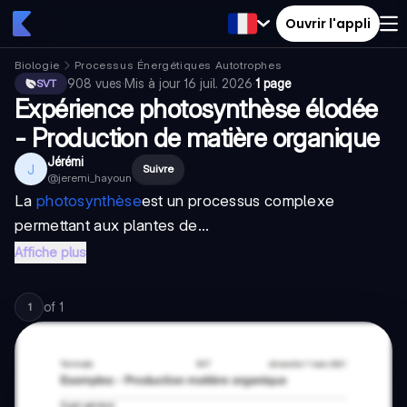
Ouvrir l'appli
Biologie
Processus Énergétiques Autotrophes
908
vues
·
Mis à jour
16 juil. 2026
·
1 page
SVT
Expérience photosynthèse élodée
- Production de matière organique
Jérémi
J
Suivre
@
jeremi_hayoun
La
photosynthèse
est un processus complexe
permettant aux plantes de...
Affiche plus
of
1
1