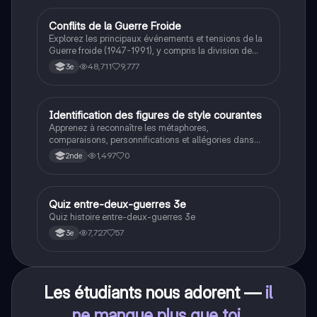
Conflits de la Guerre Froide
Histoire
Explorez les principaux événements et tensions de la
Guerre froide (1947-1991), y compris la division de
l'Allemagne, la crise de Cuba, la guerre du Vietnam, et
48,711
9,777
3e
la course à l'espace. Cette fiche de révision couvre les
idéologies opposées des blocs Est et Ouest, les
crises majeures, et l'impact mondial de cette période
historique.
I
Identification des figures de style courantes
Français
Apprenez à reconnaître les métaphores,
comparaisons, personnifications et allégories dans
des phrases simples.
1,497
0
2nde
Q
Quiz entre-deux-guerres 3e
Histoire
Quiz histoire entre-deux-guerres 3e
7,727
57
3e
Les étudiants nous adorent —
il
ne manque plus que toi
.