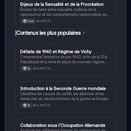
l'examen.
E
Enjeux de la Sexualité et de la Procréation
SVT
Étudier les liens entre sexualité, maîtrise de la
reproduction et les comportements responsables en
tant qu'adulte.
415
0
2nde
Contenus les plus populaires
9
D
Défaite de 1940 et Régime de Vichy
Histoire
Comprendre l'armistice de juin 1940, la fin de la IIIe
République et la mise en place du nouveau régime
autoritaire de Philippe Pétain.
3,816
0
3e
I
Introduction à la Seconde Guerre mondiale
Histoire
Identifiez les causes du conflit, les alliances et les
dates clés du déclenchement de la guerre en Europe
et dans le Pacifique.
6,251
0
3e
C
Collaboration sous l'Occupation Allemande
Histoire
Analyser les différentes formes de collaboration de