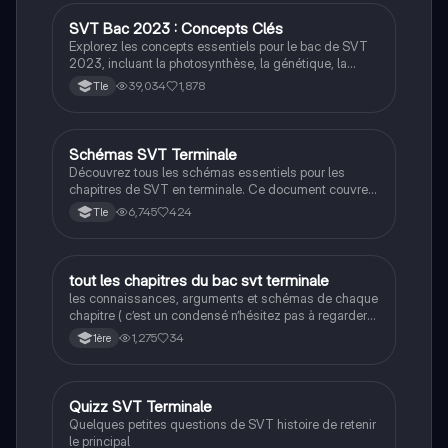
informations nécessaires pour réussir l'examen, y
compris les réponses au stress et les mécanismes de
SVT Bac 2023 : Concepts Clés
SVT
reproduction.
Explorez les concepts essentiels pour le bac de SVT
2023, incluant la photosynthèse, la génétique, la
géologie, le climat, et la santé humaine. Ce résumé
39,034
1,878
Tle
complet couvre les mécanismes de reproduction, les
réponses au stress, et les processus géologiques,
offrant une préparation efficace pour les étudiants de
terminale.
Schémas SVT Terminale
SVT
Découvrez tous les schémas essentiels pour les
chapitres de SVT en terminale. Ce document couvre
des thèmes variés tels que la photosynthèse, la
6,745
424
Tle
reproduction des plantes, la génétique, et les réflexes
nerveux. Idéal pour réviser efficacement et
comprendre les concepts clés de la biologie et de la
géologie. Type : résumé visuel.
tout les chapitres du bac svt terminale
SVT
les connaissances, arguments et schémas de chaque
chapitre ( c’est un condensé n’hésitez pas à regarder
vos cours et faire des annales)
1,275
34
1ère
Q
Quizz SVT Terminale
SVT
Quelques petites questions de SVT histoire de retenir
le principal