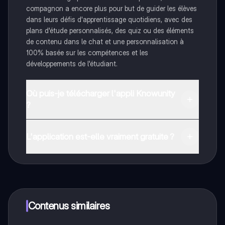
compagnon a encore plus pour but de guider les élèves
dans leurs défis d'apprentissage quotidiens, avec des
plans d'étude personnalisés, des quiz ou des éléments
de contenu dans le chat et une personnalisation à
100% basée sur les compétences et les
développements de l'étudiant.
Où puis-je télécharger l'appli Knowunity
?
Tu peux télécharger l'application dans Google Play
Store et dans l'App Store d'Apple.
L'application est-elle vraiment gratuite ?
Oui, tu as un accès entièrement gratuit à tous les
contenus de l'appli, tu peux chatter ou suivre les
créateurs à tout moment. De plus, nous proposons
Knowunity Premium, qui te permet de réviser sans
limites!
Contenus similaires