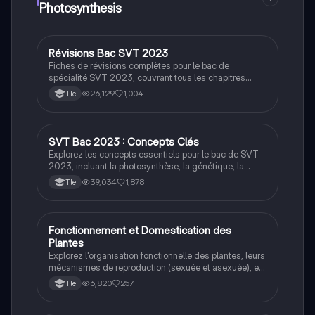
Photosynthesis
Révisions Bac SVT 2023
SVT
Fiches de révisions complètes pour le bac de
spécialité SVT 2023, couvrant tous les chapitres
essentiels tels que la génétique évolutive, la
26,129
1,004
Tle
photosynthèse, la communication nerveuse, et les
réflexes myotatiques. Cette version inclut toutes les
informations nécessaires pour réussir l'examen, y
compris les réponses au stress et les mécanismes de
SVT Bac 2023 : Concepts Clés
SVT
reproduction.
Explorez les concepts essentiels pour le bac de SVT
2023, incluant la photosynthèse, la génétique, la
géologie, le climat, et la santé humaine. Ce résumé
39,034
1,878
Tle
complet couvre les mécanismes de reproduction, les
réponses au stress, et les processus géologiques,
offrant une préparation efficace pour les étudiants de
terminale.
Fonctionnement et Domestication des
SVT
Plantes
Explorez l'organisation fonctionnelle des plantes, leurs
mécanismes de reproduction (sexuée et asexuée), et
le processus de domestication. Ce document aborde
6,820
257
Tle
des concepts clés tels que la photosynthèse, la
structure des feuilles, et l'impact des hormones