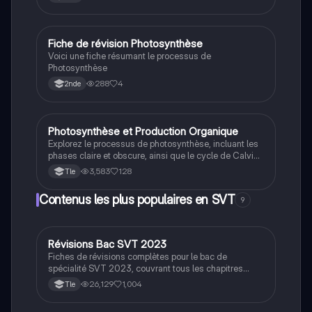
Fiche de révision Photosynthèse
SVT
Voici une fiche résumant le processus de
Photosynthèse
288
4
2nde
Photosynthèse et Production Organique
SVT
Explorez le processus de photosynthèse, incluant les
phases claire et obscure, ainsi que le cycle de Calvin.
Cette fiche de spécialité SVT pour les terminales
3,583
128
Tle
aborde la production de matière organique par les
plantes, leur croissance, et leurs interactions avec
Contenus les plus populaires en SVT
9
d'autres espèces. Idéal pour réviser les concepts clés
de la biologie végétale.
Révisions Bac SVT 2023
SVT
Fiches de révisions complètes pour le bac de
spécialité SVT 2023, couvrant tous les chapitres
essentiels tels que la génétique évolutive, la
26,129
1,004
Tle
photosynthèse, la communication nerveuse, et les
réflexes myotatiques. Cette version inclut toutes les