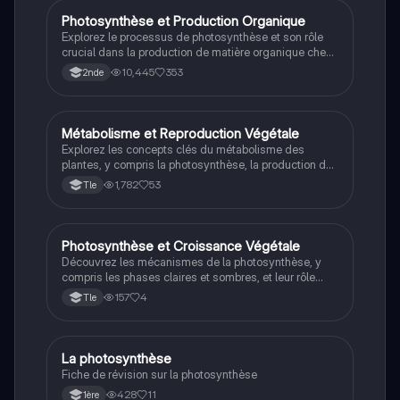
végétales sur la croissance. Idéal pour les étudiants
en biologie végétale.
Photosynthèse et Production Organique
SVT
Explorez le processus de photosynthèse et son rôle
crucial dans la production de matière organique chez
les plantes. Cette fiche détaillée aborde les
10,445
353
2nde
mécanismes chimiques, les types de pigments, et les
différentes molécules organiques produites,
essentielles pour la structure, le stockage et
l'interaction avec d'autres espèces. Idéal pour les
Métabolisme et Reproduction Végétale
SVT
étudiants préparant le bac en SVT.
Explorez les concepts clés du métabolisme des
plantes, y compris la photosynthèse, la production de
matière organique, et les mécanismes de
1,782
53
Tle
reproduction sexuée et asexuée. Ce résumé inclut
des schémas explicatifs et est idéal pour les
étudiants en terminale générale.
Photosynthèse et Croissance Végétale
SVT
Découvrez les mécanismes de la photosynthèse, y
compris les phases claires et sombres, et leur rôle
dans la production de matière organique et la
157
4
Tle
croissance des plantes. Ce résumé aborde les
réactions dépendantes de la lumière, le cycle de
Calvin, et l'importance des pigments chlorophylliens.
Idéal pour les étudiants en SVT.
La photosynthèse
SVT
Fiche de révision sur la photosynthèse
428
11
1ère