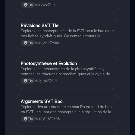
1,204
10
Tle
Révisions SVT Tle
SVT
Explorez les concepts clés de la SVT pour le bac avec
ces fiches synthétiques. Ce contenu couvre la
génétique, la reproduction, le système nerveux, la
12,382
956
Tle
photosynthèse, et bien plus encore. Idéal pour une
révision efficace et ciblée.
Photosynthèse et Évolution
SVT
Explorez les mécanismes de la photosynthèse, y
compris les réactions photochimiques et le cycle de
Calvin-Benson, ainsi que leur impact sur l'évolution
9,462
527
Tle
des plantes et des écosystèmes. Ce document
aborde également les interactions entre les
organismes, la régulation de la glycémie, et les
réponses physiologiques au stress. Type : résumé
Arguments SVT Bac
SVT
éducatif.
Explorez des arguments clés pour l'exercice 1 du bac
en SVT, incluant des concepts sur la régulation de la
glycémie, le système nerveux humain, la génétique, et
12,848
808
Tle
la datation relative des roches. Ce document présente
des stratégies argumentatives et des méthodes
raisonnées pour vous aider à exceller lors de