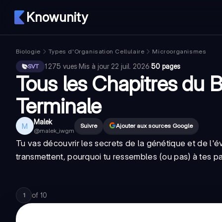
Knowunity
Biologie
Types d'Organisation Cellulaire
Microorganismes
1 275
vues
·
Mis à jour
22 juil. 2026
·
50 pages
SVT
Tous les Chapitres du
Terminale
Malek
M
Suivre
Ajouter aux sources Google
@
malek_iwgm
Tu vas découvrir les secrets de la génétique et de l'
transmettent, pourquoi tu ressembles (ou pas) à tes p
of
10
1