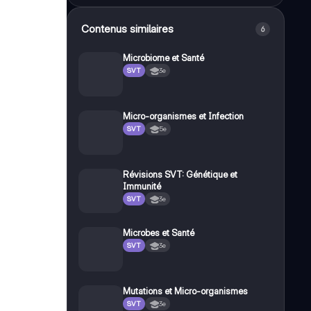
Contenus similaires
6
Microbiome et Santé
SVT
3e
Micro-organismes et Infection
SVT
5e
Révisions SVT: Génétique et
Immunité
SVT
3e
Microbes et Santé
SVT
3e
Mutations et Micro-organismes
SVT
3e