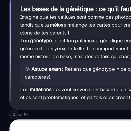
Les bases de la génétique : ce qu'il fau
Imagine que tes cellules sont comme des photoc
tandis que la
méiose
mélange les cartes pour crée
clone de tes parents !
Ton
génotype
, c'est ton patrimoine génétique c
qu'on voit : tes yeux, ta taille, ton comportement
même histoire de base, mais des détails qui chan
💡
Astuce exam
: Retiens que génotype = ce qu
caractères).
Les
mutations
peuvent survenir par hasard ou à ca
elles sont problématiques, et parfois elles crée
of
10
2