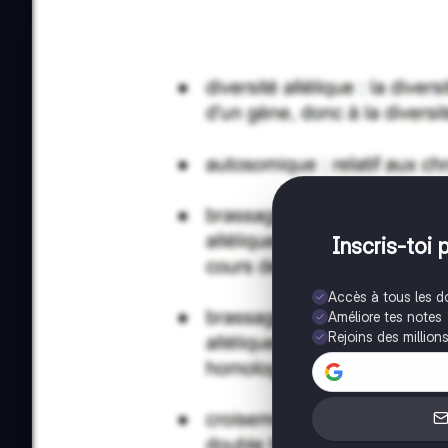
Inscris-toi 
Accès à tous les 
Améliore tes notes
Rejoins des million