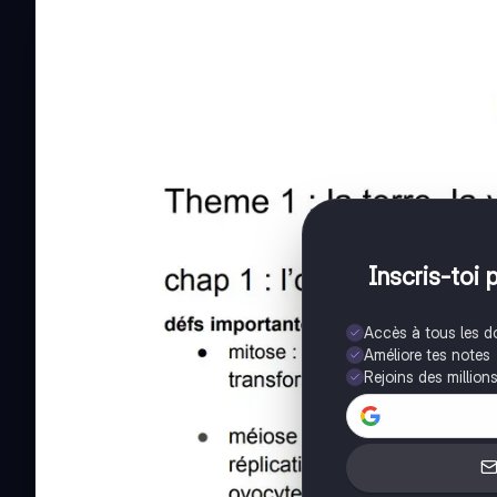
Inscris-toi 
Accès à tous les 
Améliore tes notes
Rejoins des million