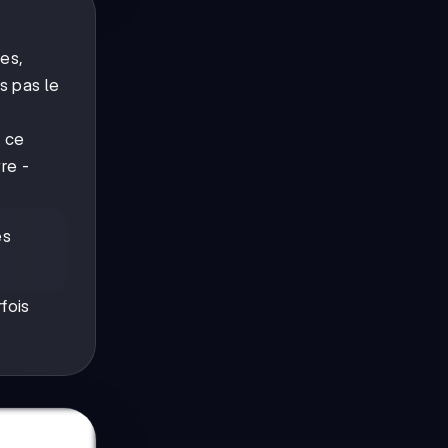
es,
s pas le
t ce
re -
es
fois