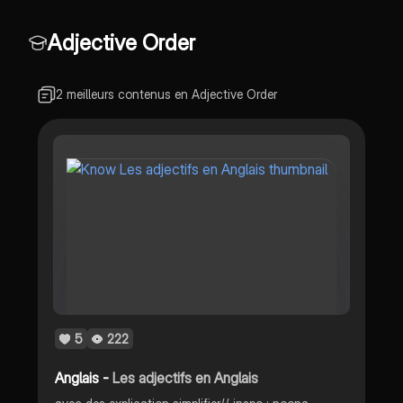
vous avec des exercices en ligne
pour maîtriser ce concept
Adjective Order
essentiel.
2 meilleurs contenus en Adjective Order
5
222
Anglais -
Les adjectifs en Anglais