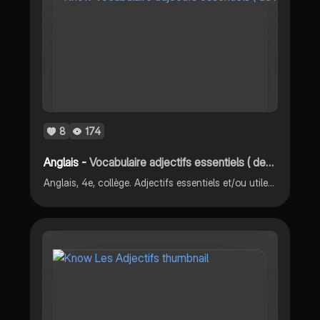
8
174
Anglais -
Vocabulaire adjectifs essentiels ( de A à F )
Anglais, 4e, collège. Adjectifs essentiels et/ou utiles à connaître (entièrement ou pas) dans une discussion ou autre. Source : ispeakspokespoken.com, Les 200 adjectifs les plus utiles en anglais. (Petite faute sur la fiche dsl)