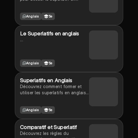
anglais, incluant les adjectifs
courts et longs, ainsi que les
Anglais
5e
exceptions. Ce résumé pratique
vous aidera à maîtriser les
superlatifs pour améliorer votre
Le Superlatifs en anglais
expression écrite et orale. Type :
...
résumé.
Anglais
5e
Superlatifs en Anglais
Découvrez comment former et
utiliser les superlatifs en anglais,
y compris les règles pour les
adjectifs courts et longs, ainsi
Anglais
5e
que les exceptions. Ce résumé
est idéal pour les élèves de 5ème
cherchant à maîtriser les
Comparatif et Superlatif
comparaisons en anglais.
Découvrez les règles du