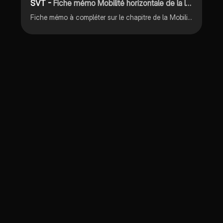
SVT -
Fiche mémo Mobilité horizontale de la lithosphère
Fiche mémo à compléter sur le chapitre de la Mobilité horizontale de la lithosphère. Le but est que vous donniez vous-même les réponses pour que vous connaissiez les questions types sur lesquelles vous pouvez tomber.