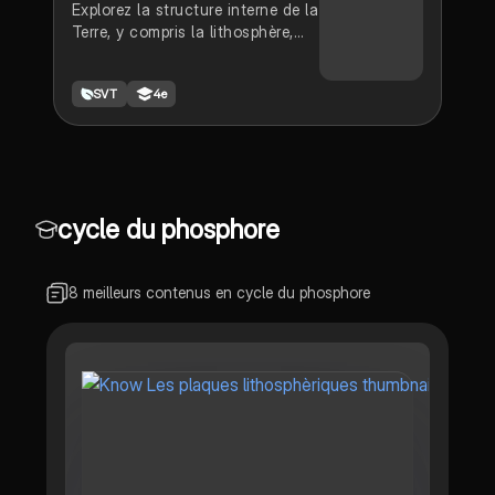
Explorez la structure interne de la
sismologie, le volcanisme, et les
Terre, y compris la lithosphère,
anomalies magnétiques, offrant
l'asthénosphère et les processus
une compréhension approfondie
tectoniques. Ce résumé aborde
des mouvements tectoniques et
SVT
4e
les mouvements des plaques
de leur impact sur la géologie
lithosphériques, les séismes et le
terrestre.
volcanisme, offrant une
compréhension approfondie des
dynamiques terrestres. Type :
résumé.
cycle du phosphore
8 meilleurs contenus en cycle du phosphore