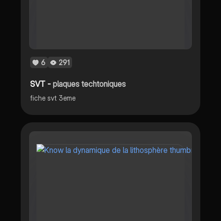
6
291
SVT -
plaques techtoniques
fiche svt 3eme