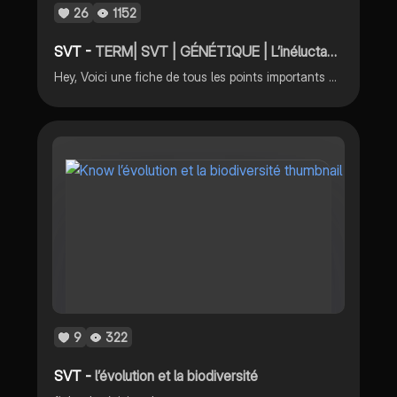
26
1152
SVT -
TERM| SVT | GÉNÉTIQUE | L’inéluctable évolution des génomes au sein des populations
Hey, Voici une fiche de tous les points importants en Spé SVT sur l’inéluctable évolution des génomes au sein des populations. N’hésitez pas à liker et à vous abonner pour me soutenir 💕.
9
322
SVT -
l’évolution et la biodiversité