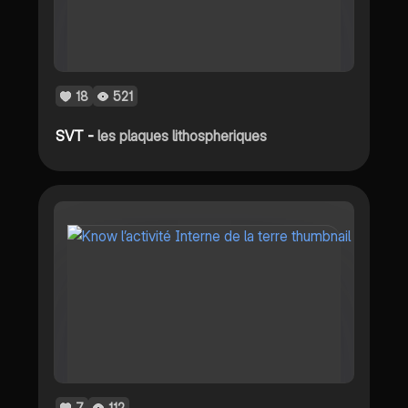
18
521
SVT -
les plaques lithospheriques
7
112