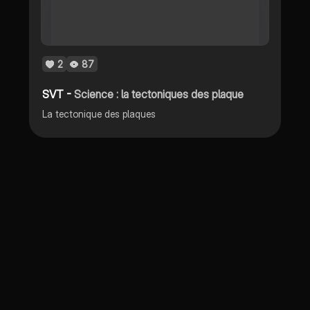
2
87
SVT -
Science : la tectoniques des plaque
La tectonique des plaques