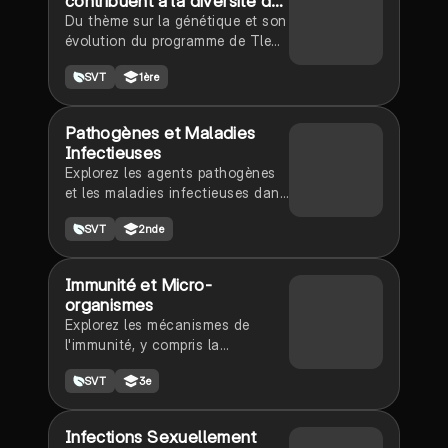
contribuent à la diversité du
vivant
Du thème sur la génétique et son
évolution du programme de Tle
spé
SVT
1ère
Pathogènes et Maladies
Infectieuses
Explorez les agents pathogènes
et les maladies infectieuses dans
ce résumé détaillé pour les élèves
SVT
2nde
de seconde. Apprenez les types
de transmission, les exemples de
maladies, et les mesures de
Immunité et Micro-
prévention. Idéal pour réviser les
organismes
concepts clés en SVT.
Explorez les mécanismes de
l'immunité, y compris la
phagocytose, la production
SVT
3e
d'anticorps et le rôle des
lymphocytes dans la défense de
l'organisme contre les micro-
Infections Sexuellement
organismes pathogènes. Ce