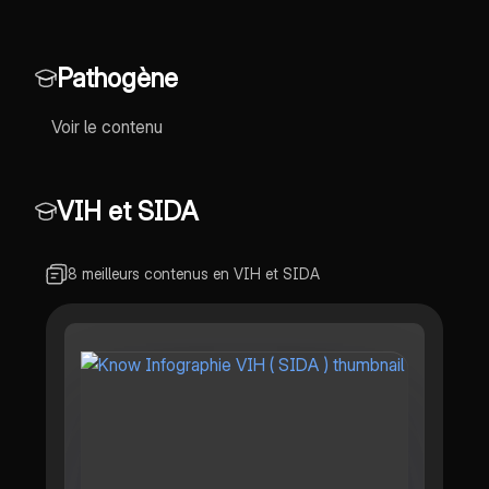
transmission, et les traitements
disponibles, y compris les
antibiotiques et les antiviraux.
Pathogène
Comprenez les phases de
l'infection et l'impact sur le
système immunitaire. Type de
Voir le contenu
contenu : résumé éducatif.
VIH et SIDA
8 meilleurs contenus en VIH et SIDA