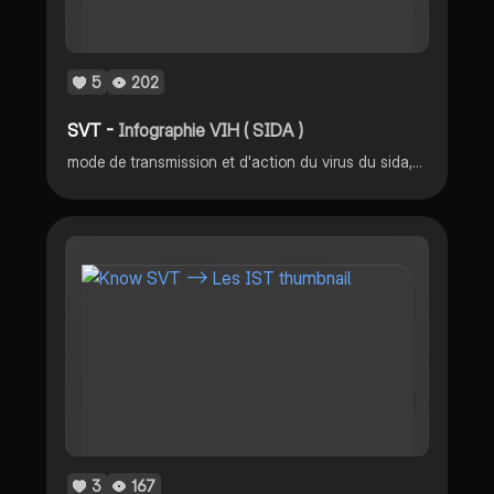
5
202
SVT -
Infographie VIH ( SIDA )
mode de transmission et d'action du virus du sida, les antirétroviraux pour lutter contre celui-ci et les bNabs
3
167