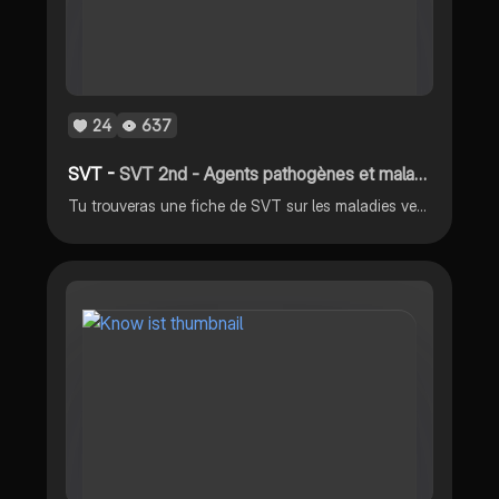
24
637
SVT -
SVT 2nd - Agents pathogènes et maladies vectorielles
Tu trouveras une fiche de SVT sur les maladies vectorielles et les ahaneras pathogènes. Elle s’appuie sur deux exemples (le VIH et le paludisme) mais j’énonce également, plus rapidement, d’autres exemples tout aussi connus.