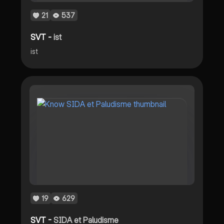
21
537
SVT -
ist
ist
19
629
SVT -
SIDA et Paludisme