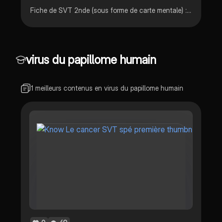
Fiche de SVT 2nde (sous forme de carte mentale) : comparaison de deux maladies, le SIDA et le Paludisme, dans le cadre du chapitre "Agents pathogènes et maladies infectieuses" Bonnes révisions :)
virus du papillome humain
1 meilleurs contenus en virus du papillome humain