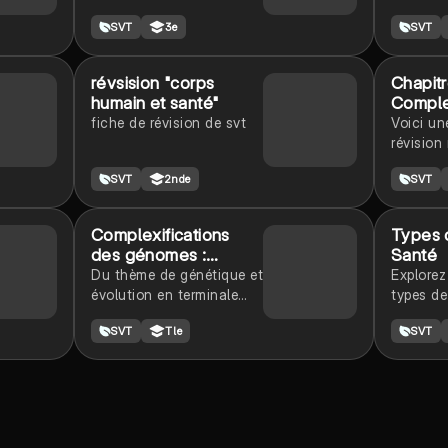
cette fiche de révision
pour le 
SVT
3e
SVT
sur la génétique, les
COURAG
cellules vivantes, et les
mécanismes
révsision "corps
Chapitr
immunitaires. Idéale pour
humain et santé"
Complex
préparer le brevet, elle
génom
fiche de révision de svt
Voici un
couvre les termes
révision 
essentiels comme
chapitre
chromosome, gène,
SVT
2nde
SVT
méiose, et les réactions
immunitaires face aux
infections.
Complexifications
Types 
des génomes :
Santé
transferts horizontaux
Du thème de génétique et
Explorez
et endosymbiosis
évolution en terminale
types de
spé
compris 
SVT
Tle
SVT
les virus
sur la s
résumé a
microbio
antibiot
bonnes 