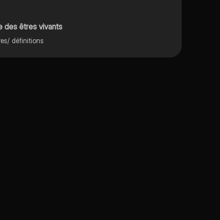
re des êtres vivants
es/ définitions