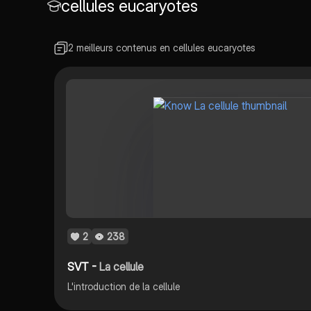
cellules eucaryotes
mitochondries,
lysosomes, chloroplastes,
et plus. Idéal pour les
étudiants en biologie
2 meilleurs contenus en cellules eucaryotes
cellulaire.
2
238
SVT -
La cellule
L'introduction de la cellule