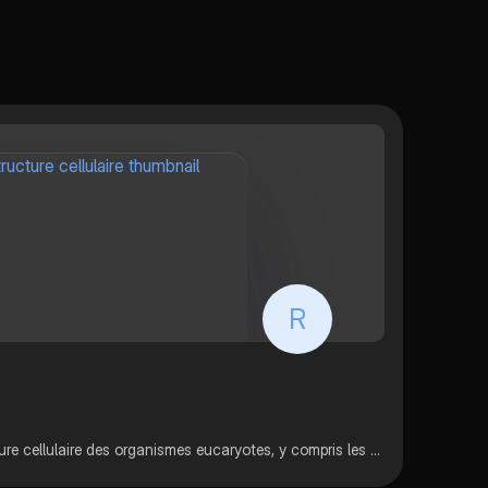
s, et comment les
es protègent
es infections.
ur les étudiants
R
Description: Article sur la structure cellulaire des organismes eucaryotes, y compris les composants tels que la mitochondrie, le noyau et la membrane plasmique.