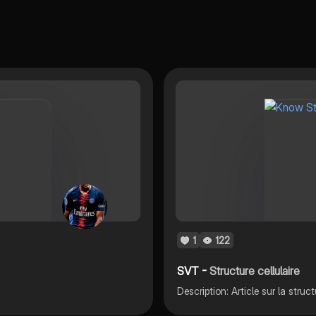
bactérie
muqueus
contre l
Idéal po
en SVT.
1
122
SVT -
Structure cellulaire