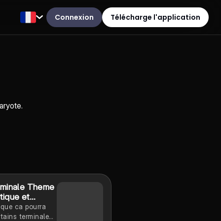
Connexion
Télécharge l'application
aryote.
rminale Theme
tique et
on
 que ca pourra
rtains terminales