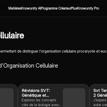
Matières
Knowunity AI
Programme Créateur
Plus
Knowunity Pro
lulaire
 permettant de distinguer l'organisation cellulaire procaryote et euc
d'Organisation Cellulaire
Révisions SVT:
Svt Te
Génétique et
2 Géné
Immunité
évoluti
Explorez les concepts
J’espere
clés de la biologie avec
aider ce