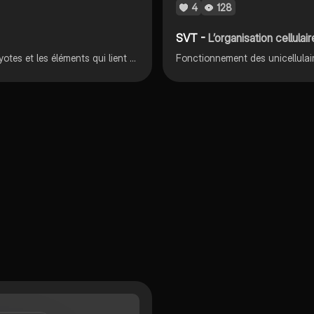
4
128
SVT -
L’organisation cellulai
Composants d'une cellules, cellules eucaryotes + procaryotes et les éléments qui lient les cellules
Fonctionnement des unicellulair