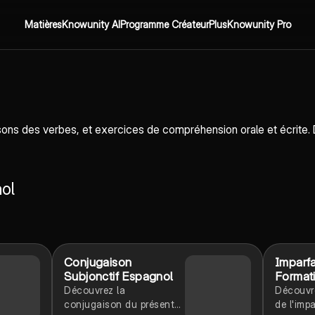
Matières
Knowunity AI
Programme Créateur
Plus
Knowunity Pro
ons des verbes, et exercices de compréhension orale et écrite. 
ol
Conjugaison
Imparfa
Subjonctif Espagnol
Format
Découvrez la
Découvre
conjugaison du présent
de l'impa