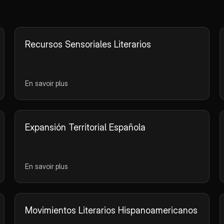
pour les étudiants
l'utilisa
souhaitant maîtriser les
dans vos
temps du passé en
conversa
espagnol.
contenu 
Recursos Sensoriales Literarios
En savoir plus
Expansión Territorial Española
En savoir plus
Movimientos Literarios Hispanoamericanos