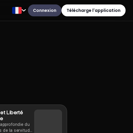
Connexion
Télécharge l'application
 et Liberté
ne
 approfondie du
s de la servitude