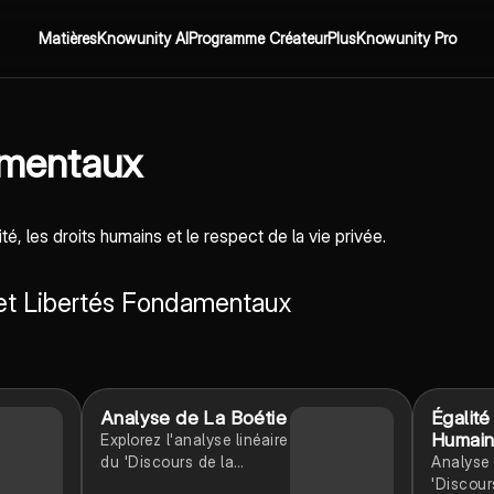
Matières
Knowunity AI
Programme Créateur
Plus
Knowunity Pro
amentaux
ité, les droits humains et le respect de la vie privée.
s et Libertés Fondamentaux
Analyse de La Boétie
Égalité
Humai
Explorez l'analyse linéaire
du 'Discours de la
Analyse
servitude volontaire'
'Discour