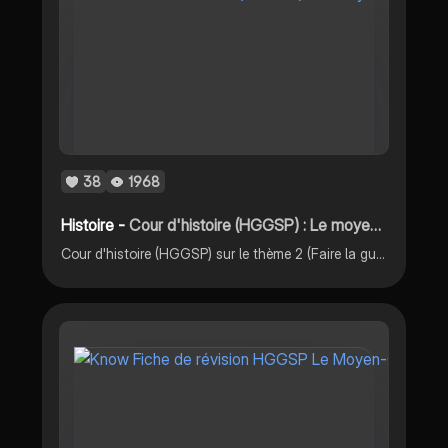
38
1968
Histoire -
Cour d'histoire (HGGSP) : Le moyen orient : conflits régionaux et tentatives de paix impliquant des acteurs internationaux
Cour d'histoire (HGGSP) sur le thème 2 (Faire la guerre, faire la paix : Formes de conflits et modes de résolution) sur le chapitre conclusif : Le moyen orient : conflits régionaux et tentatives de paix impliquant des acteurs internationaux