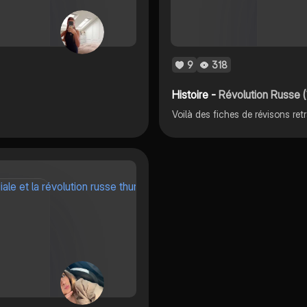
9
318
Histoire -
Révolution Russe (