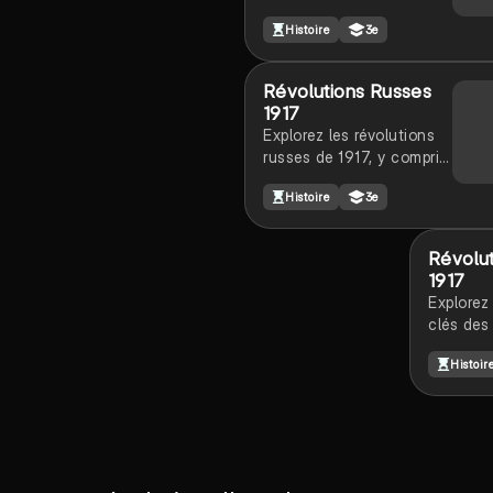
Russe de 1917, y compris
Histoire
3e
l'abdication du tsar
Nicolas II, la montée des
Bolcheviques sous
Révolutions Russes
Lénine, et les luttes entre
1917
les partisans et
Explorez les révolutions
opposants du
russes de 1917, y compris
communisme. Ce résumé
la révolution de février
met en lumière les
Histoire
3e
qui a renversé le tsar
causes, les
Nicolas II et la
conséquences et les
révolution d'octobre
idéologies en jeu, idéal
Révolu
dirigée par Lénine et les
pour les révisions. Type :
1917
bolcheviks. Découvrez les
résumé.
Explorez
causes, les événements
clés des
clés et les conséquences
russes d
de ces bouleversements
Histoir
la chute
majeurs, ainsi que les
II, l'asc
promesses de paix et de
bolchevi
redistribution des terres.
et l'impa
Type: résumé.
communi
Russie. 