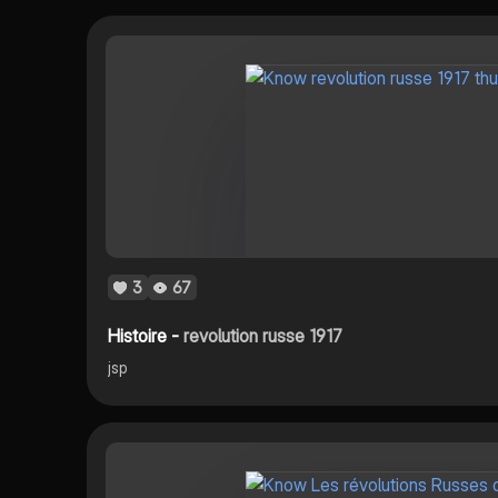
3
67
Histoire -
revolution russe 1917
jsp