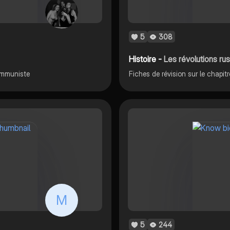
5
308
Histoire -
Les révolutions ru
communiste
M
5
244