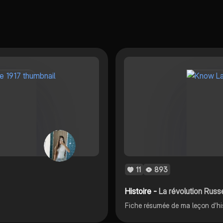
ses économiques
résumé met en lumière les
es, les révoltes
grèves, l'abdication du
s, et les
tsar Nicolas II, et les
ences de la
révoltes qui ont suivi.
vile qui a suivi.
Type de contenu :
contenu : résumé
résumé.
e.
11
893
Histoire -
La révolution Russ