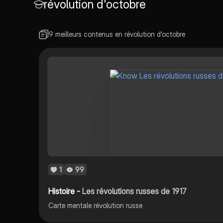
révolution d'octobre
les cau
et social
populaire
conséqu
9 meilleurs contenus en révolution d'octobre
guerre ci
Type de 
historiqu
1
99
Histoire -
Les révolutions russes de 1917
Carte mentale révolution russe