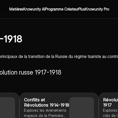
Matières
Knowunity AI
Programme Créateur
Plus
Knowunity Pro
7-1918
ncipaux de la transition de la Russie du régime tsariste au contrô
olution russe 1917-1918
Conflits et
Révolu
Révolutions 1914-1918
1917
Explorez les événements
Explorez
majeurs de la Première
clés de 