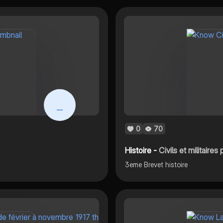
_
0
70
Histoire -
Civils et militaire
3eme Brevet histoire