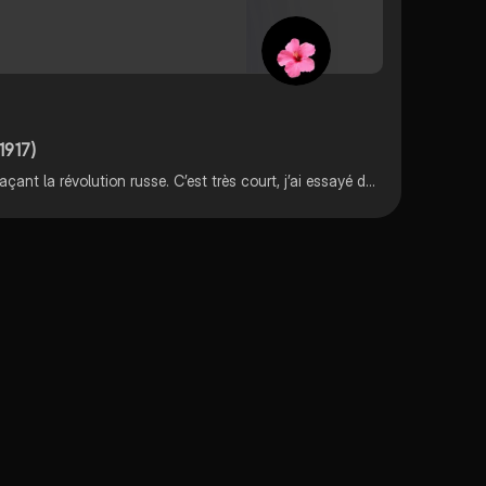
1917)
Voilà des fiches de révisons retraçant la révolution russe. C’est très court, j’ai essayé de faire le plus simple possible.