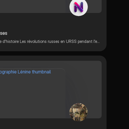
sses
Fiches de révision sur le chapitre d'histoire Les révolutions russes en URSS pendant l'entre deux guerres avec Lénine et Staline (3eme)