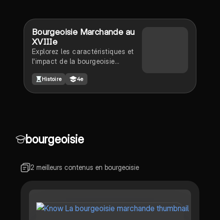
Bourgeoisie Marchande au
XVIIIe
Explorez les caractéristiques et
l'impact de la bourgeoisie
marchande au XVIIIe siècle.
Histoire
4e
Cette fiche de révision aborde
l'expansion du commerce
transatlantique, le rôle des
bourgeois dans les villes
portuaires, et leur influence sur la
société d'Ancien Régime. Idéal
bourgeoisie
pour les élèves de 4ème.
2 meilleurs contenus en bourgeoisie