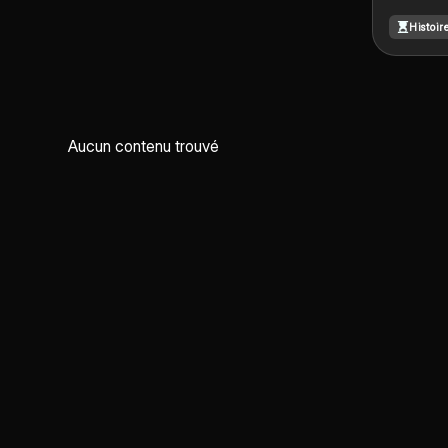
réponse 
Histoir
question
Ce docum
étapes c
du sujet,
mots-clé
construc
Aucun contenu trouvé
introduc
accroche
dévelop
d'argume
exemples 
conclusi
les étud
rédactio