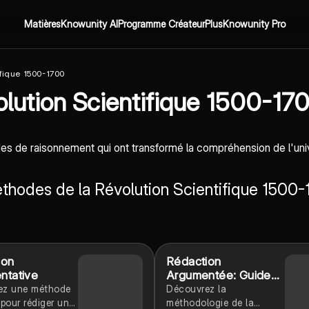
Matières
Knowunity AI
Programme Créateur
Plus
Knowunity Pro
fique 1500-1700
lution Scientifique 1500-17
es de raisonnement qui ont transformé la compréhension de l'uni
éthodes de la Révolution Scientifique 1500
ion
Rédaction
ntative
Argumentée: Guide
Pratique
ez une méthode
Découvrez la
 pour rédiger une
méthodologie de la