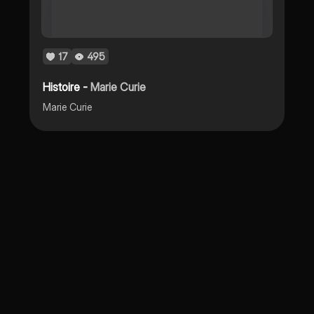
17
495
Histoire -
Marie Curie
Marie Curie