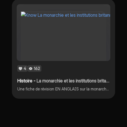
4
162
Histoire -
La monarchie et les institutions britanniques
Une fiche de révision EN ANGLAIS sur la monarchie et les institutions britanniques. Abréviations : PM = Prime Minister / COE = Church of England / CW = Commonwealth / HOS = Head of State / pol = politic(al) / HP = Hereditary Peers