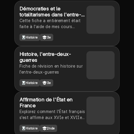
Démocraties et le
totalitarismes dans l'entre-
deux-guerres
Cette fiche a entièrement était
faite à l'aide de mes cours
d'histoire. Elle vous aidera à
Histoire
3e
comprendre les démocraties et le
totalitarismes dans l'entre-deux-
guerres. Donnez moi votre avis
Histoire, l'entre-deux-
dessus. Je vous souhaite de
guerres
bonnes révisions ! 🙂
Fiche de révision en histoire sur
l'entre-deux-guerres
Histoire
3e
Affirmation de l'État en
France
Explorez comment l'État français
s'est affirmé aux XVIe et XVIIe
siècles à travers des mesures
Histoire
2nde
politiques, religieuses et