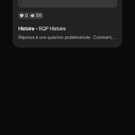
0
311
Histoire -
RQP Histoire
Réponse à une question problématisée : Comment, en tant que roi, gouverner une nation qui a commis un régicide ?