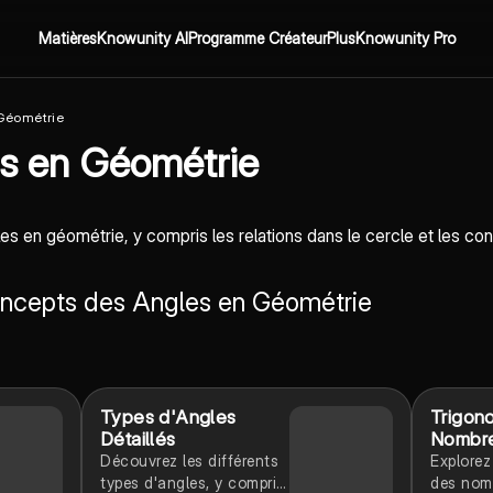
Matières
Knowunity AI
Programme Créateur
Plus
Knowunity Pro
Géométrie
s en Géométrie
 en géométrie, y compris les relations dans le cercle et les co
Concepts des Angles en Géométrie
Types d'Angles
Trigon
Détaillés
Nombr
Découvrez les différents
Explorez
types d'angles, y compris
des nom