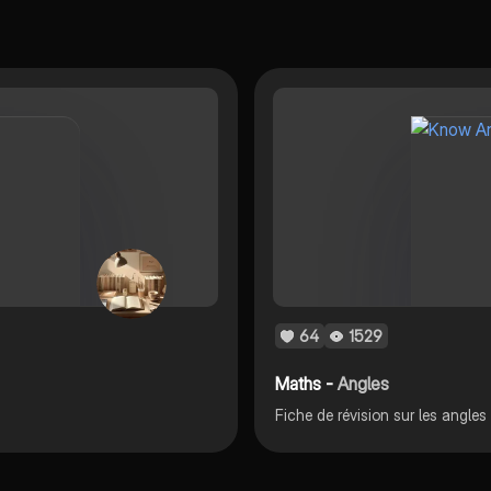
64
1529
Maths -
Angles
Fiche de révision sur les angl