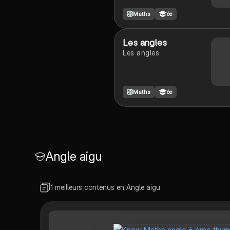
Maths
6e
Les angles
Les angles
Maths
6e
Angle aigu
1 meilleurs contenus en Angle aigu