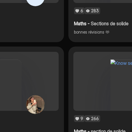
6
283
Maths -
Sections de solide
bonnes révisions 🫶
9
266
Maths -
section de solide