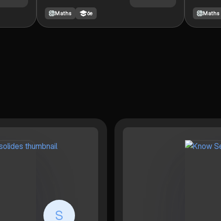
volumes des solides
des volu
Maths
6e
Maths
géométriques, y compris
des figu
les cubes, cylindres,
telles qu
pyramides et plus. Ce
parallélé
résumé couvre les
droit, le
concepts de périmètre,
pyramide
surface et volume, idéal
résumé p
pour vos révisions. Type:
équation
résumé.
concept
pour maît
géométri
S