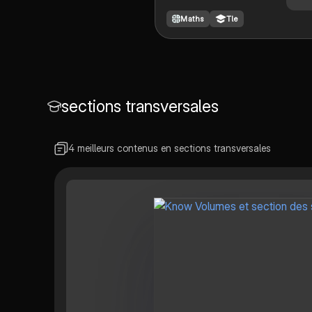
l'espace, y compris la
Maths
Tle
colinéarité des vecteurs,
les équations
cartésiennes, et les
formules de volume.
Cette fiche de révision
est idéale pour préparer le
sections transversales
bac en mathématiques,
en mettant l'accent sur
la représentation
géométrique et les
4 meilleurs contenus en sections transversales
propriétés des solides.