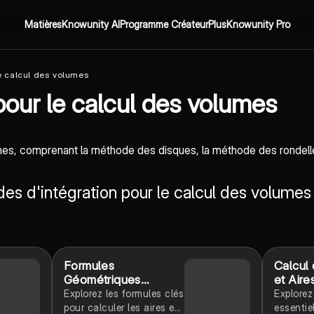
Matières
Knowunity AI
Programme Créateur
Plus
Knowunity Pro
e calcul des volumes
our le calcul des volumes
mes, comprenant la méthode des disques, la méthode des rondelles
des d'intégration pour le calcul des volumes
Formules
Calcul
Géométriques
et Aire
Essentielles
Explorez les formules clés
Explorez
pour calculer les aires et
essentie