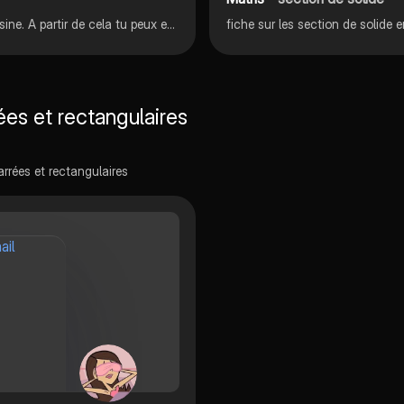
fiche avec les sections de chaque volume important dessine. A partir de cela tu peux essayer de calculer chaque section comme l'exemple de la sphère avec tes connaissances
fiche sur les section de solide
ées et rectangulaires
rrées et rectangulaires