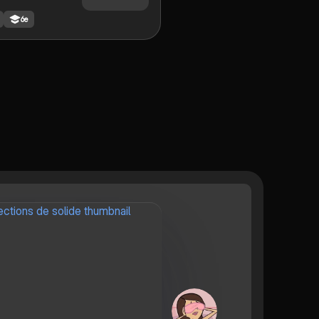
mes et des aires
6e
res géométriques
e le cube, le
pipède, le prisme
 cylindre, la
 et le cône. Ce
résente les
s clés et les
s fondamentaux
riser la
e. Type: résumé.