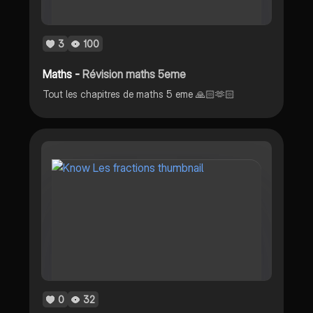
3
100
Maths -
Révision maths 5eme
Tout les chapitres de maths 5 eme 🙏🏻🫶🏻
0
32