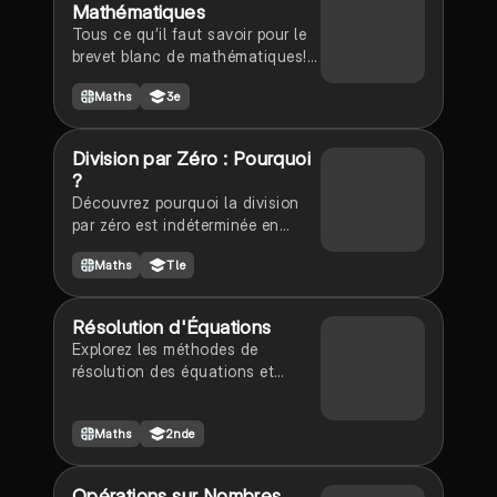
Mathématiques
Tous ce qu’il faut savoir pour le
brevet blanc de mathématiques!!
Faites moi savoir s’il manques
Maths
3e
des choses 🥰
Division par Zéro : Pourquoi
?
Découvrez pourquoi la division
par zéro est indéterminée en
mathématiques. Ce document
Maths
Tle
explore les concepts
fondamentaux tels que l'élément
absorbant de la multiplication,
Résolution d'Équations
l'absence d'inverse pour zéro, et
Explorez les méthodes de
les contradictions qui en
résolution des équations et
résultent. Idéal pour les
inéquations du premier degré. Ce
étudiants en mathématiques
document couvre les équations à
cherchant à comprendre les
Maths
2nde
produit nul, les solutions
implications de cette opération
d'inégalités, et les règles de
impossible.
changement de signe. Idéal pour
Opérations sur Nombres