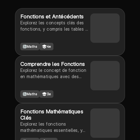
Fonctions et Antécédents
Explorez les concepts clés des
fonctions, y compris les tables de
valeurs, les images et les
antécédents. Apprenez à calculer
Maths
4e
les images et à résoudre des
équations pour trouver les
antécédents. Ce résumé couvre
Comprendre les Fonctions
les notations de fonction et des
Explorez le concept de fonction
exemples pratiques pour une
en mathématiques avec des
meilleure compréhension. Type :
exemples pratiques. Ce document
résumé.
aborde les équations, les
Maths
3e
antécédents et les images, et
fournit des exercices pour
renforcer votre compréhension.
Fonctions Mathématiques
Type: résumé.
Clés
Explorez les fonctions
mathématiques essentielles, y
compris les fonctions carrées,