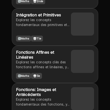
Maths
2nde
racines carrées, cubiques,
inverses et affines. Cette fiche
de révision présente les tableaux
Intégration et Primitives
de variation et de signes, ainsi
Explorez les concepts
que les propriétés des fonctions
fondamentaux des primitives et
paires et impaires. Idéale pour les
des équations différentielles. Ce
étudiants en mathématiques
document couvre les intégrales
cherchant à maîtriser les
Maths
Tle
indéfinies, les opérations sur les
concepts fondamentaux.
dérivées, et les conditions
d'existence des primitives. Idéal
Fonctions Affines et
pour les étudiants en terminale
Linéaires
spécialité maths, ce résumé met
Explorez les concepts clés des
en lumière les méthodes
fonctions affines et linéaires, y
d'intégration, y compris
compris le calcul des images et
l'intégration par parties et les
Maths
3e
des antécédents, la
primitives usuelles.
détermination des coefficients,
et l'analyse graphique. Ce
Fonctions: Images et
document fournit des exemples
Antécédents
pratiques et des méthodes pour
Explorez les concepts
résoudre des équations liées aux
fondamentaux des fonctions, y
fonctions. Type: Correction de
compris le calcul des images et