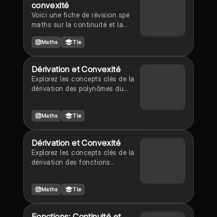
convexité
Voici une fiche de révision spe
maths sur la continuité et la
convexité
Maths
Tle
Dérivation et Convexité
Explorez les concepts clés de la
dérivation des polynômes du
second degré, y compris le test
de la seconde dérivée et
Maths
Tle
l'équation de la tangente. Ce
document aborde également la
convexité et les points
Dérivation et Convexité
d'inflexion, offrant une
Explorez les concepts clés de la
compréhension approfondie des
dérivation des fonctions
propriétés des fonctions. Type:
composées et de la convexité. Ce
résumé.
résumé aborde les critères de
Maths
Tle
convexité, les propriétés de
monotonie, et les points
d'inflexion, essentiels pour réussir
Fonctions: Continuité et