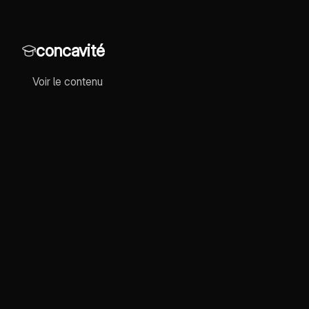
la seconde dérivée et la
concavité, essentiel pour
comprendre le comportement des
concavité
fonctions sur un intervalle
donné.
Voir le contenu