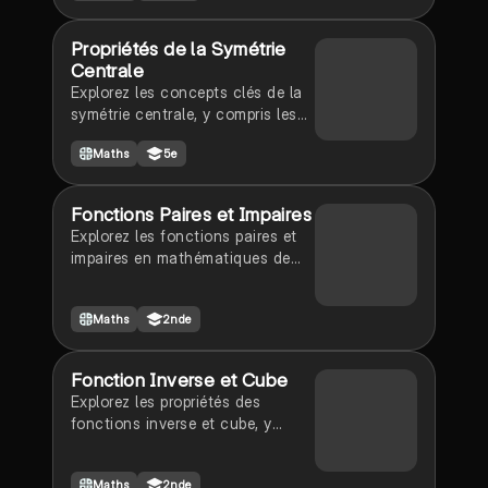
concepts fondamentaux de la
parité des fonctions, essentiel
Propriétés de la Symétrie
pour les étudiants en
Centrale
mathématiques.
Explorez les concepts clés de la
symétrie centrale, y compris les
propriétés des figures
Maths
5e
géométriques comme les
rectangles et les cercles. Ce
résumé aborde la définition, les
Fonctions Paires et Impaires
axes de symétrie, et les centres
Explorez les fonctions paires et
de symétrie, tout en mettant en
impaires en mathématiques de
lumière les relations entre les
niveau secondaire. Ce résumé
figures et leurs symétriques. Type
couvre les définitions, propriétés
de contenu : résumé.
Maths
2nde
et exemples clés pour mieux
comprendre ces concepts
fondamentaux. Idéal pour les
Fonction Inverse et Cube
révisions et la préparation aux
Explorez les propriétés des
examens.
fonctions inverse et cube, y
compris leur comportement,
symétrie, et exemples
Maths
2nde