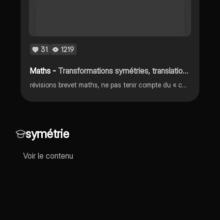
31
1219
Maths -
Transformations symétries, translation, rotation, homothétie
révisions brevet maths, ne pas tenir compte du « chapitre 5 » c’était pour mes cours :)
symétrie
Voir le contenu