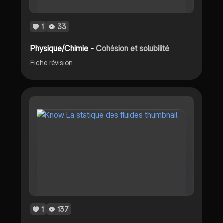
1
33
Physique/Chimie -
Cohésion et solubilité
Fiche révision
1
137