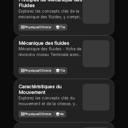
des équations essentielles
Fluides
comme l'équation de continuité
Explorez les concepts clés de la
et la loi de Stevino, ainsi que des
mécanique des fluides, y compris
applications pratiques. Type:
la poussée d'Archimède,
résumé.
Physique/Chimie
Tle
l'écoulement d'un fluide
incompressible en régime
permanent, le débit volumique, et
Mécanique des fluides
la relation de Bernoulli. Ce
Mécanique des fluides - fiche de
résumé fournit une
révisions niveau Terminale avec
compréhension approfondie des
éléments de révisons de première.
forces et des comportements des
fluides, essentiel pour les
Physique/Chimie
Tle
étudiants en physique.
Caractéristiques du
Mouvement
Explorez les concepts clés du
mouvement et de la vitesse, y
compris la vitesse instantanée, la
Physique/Chimie
4e
vitesse moyenne, et les types de
mouvements (rectiligne,
circulaire, curviligne). Apprenez à