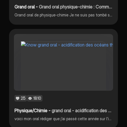
Grand oral -
Grand oral physique-chimie : Comment synthétiser une drogue illégale pour obtenir une substance qui n'est pas encore classé comme stupéfiante ?
Grand oral de physique-chimie Je ne suis pas tombé sur ce sujet lors de mon oral
25
1810
Physique/Chimie -
grand oral - acidification des océans
voici mon oral rédiger que j’ai passé cette année sur l’impact de l’acidification des océans sur les espèces calcaires tel que les mollusques