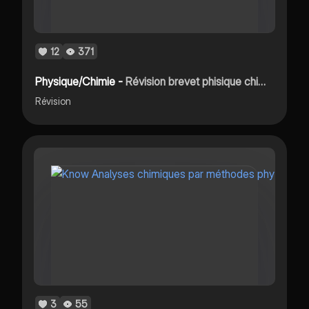
12
371
Physique/Chimie -
Révision brevet phisique chimie
Révision
3
55