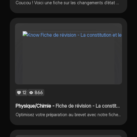
Coucou ! Voici une fiche sur les changements d’état de l’eau ! J’espère qu’elle vous plaira ! N’hésite pas à liker, commenter et à t’abonner ça me ferait plaisir 🥰 @livy_study @physiquechimie @changementsd’état @Brevet @fichederévision @collège
12
866
Physique/Chimie -
Fiche de révision - La constitution et les états de la matière
Optimisez votre préparation au brevet avec notre fiche de révision "La constitution et les états de la matière" : un outil clair, concis et adapté pour maîtriser les concepts essentiels en un clin d'œil.