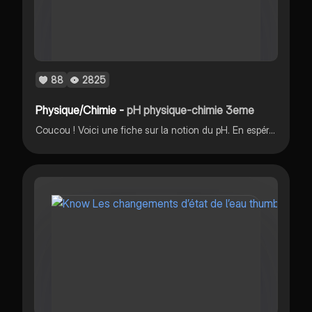
88
2825
Physique/Chimie -
pH physique-chimie 3eme
Coucou ! Voici une fiche sur la notion du pH. En espérant qu’elle vous plaise ! Si c’est le cas n’hésitez pas à liker, commenter et à vous abonnner ça m’encouragerait 💞Bonnes révisions !! #pH #fichederevision #physique-chimie #revisions #3eme #collège