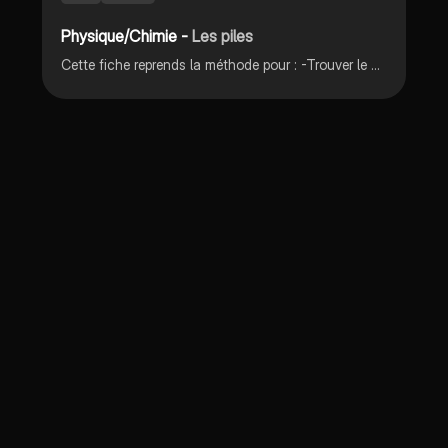
Physique/Chimie -
Les piles
Cette fiche reprends la méthode pour : -Trouver le sens de circulation du courant dans une pile -Identifier l’anode et la cathode -Écrire l’équation globale de fonctionnement