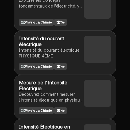
Explorez les concepts
fondamentaux de l'électricité, y
compris les circuits électriques,
la loi d'Ohm, et les calculs de
Physique/Chimie
5e
puissance et d'énergie. Ce
document présente des schémas
de circuits, des lois essentielles,
Intensité du courant
et des méthodes de calcul pour
électrique
mieux comprendre le
Intensité du courant électrique
fonctionnement des systèmes
PHYSIQUE 4ÈME
électriques. Type: résumé.
Physique/Chimie
4e
Mesure de l'Intensité
Électrique
Découvrez comment mesurer
l'intensité électrique en physique-
chimie. Ce résumé aborde les
Physique/Chimie
4e
méthodes de mesure avec un
ampèremètre, les lois de
l'intensité dans les circuits en
Intensité Électrique en
série et en dérivation, et les