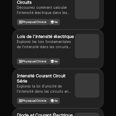
Circuits
unités de mesure. Idéal pour les
Découvrez comment calculer
élèves de 4ème.
l'intensité électrique dans les
circuits en série et en dérivation.
Physique/Chimie
4e
Ce résumé aborde les concepts
clés tels que l'ampènomètre, les
unités d'intensité, et les règles
Lois de l'intensité électrique
d'additivité. Idéal pour les
Explorez les lois fondamentales
étudiants en physique cherchant
de l'intensité dans les circuits
à maîtriser les bases de
électriques, y compris la loi
l'intensité électrique.
d'additivité et d'unicité. Ce
Physique/Chimie
4e
résumé aborde les circuits en
série et en dérivation, ainsi que
les implications de l'intensité sur
Intensité Courant Circuit
la sécurité électrique. Type:
Série
résumé.
Explorez la loi d'unicité de
l'intensité dans les circuits en
série. Cette fiche de révision
Physique/Chimie
4e
aborde la mesure de l'intensité
avec un ampèremètre, les
concepts clés de l'intensité
Diode et Courant Électrique