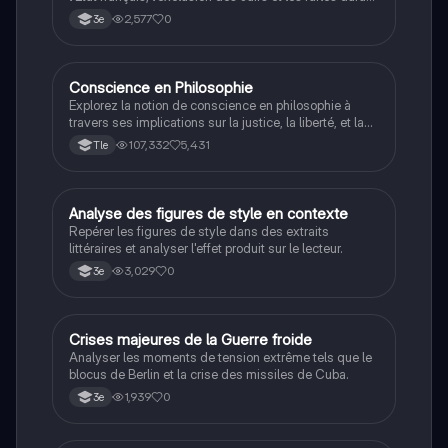
la Seconde Guerre mondiale.
2,577
0
3e
Conscience en Philosophie
Philosophie
Explorez la notion de conscience en philosophie à
travers ses implications sur la justice, la liberté, et la
connaissance. Cette fiche de révision aborde les
107,332
5,431
Tle
débats philosophiques sur la conscience, le cogito, et
les valeurs morales, tout en intégrant des
perspectives contemporaines. Idéale pour les
étudiants en philosophie cherchant à approfondir leur
A
Analyse des figures de style en contexte
Français
compréhension des enjeux éthiques et existentiels.
Repérer les figures de style dans des extraits
littéraires et analyser l'effet produit sur le lecteur.
3,029
0
3e
C
Crises majeures de la Guerre froide
Histoire
Analyser les moments de tension extrême tels que le
blocus de Berlin et la crise des missiles de Cuba.
1,939
0
3e