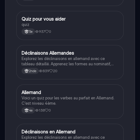
Q
Quiz pour vous aider
Allemand
quiz
937
0
5e
Déclinaisons Allemandes
Allemand
Explorez les déclinaisons en allemand avec ce
tableau détaillé. Apprenez les formes au nominatif,
accusatif, datif et génitif pour le masculin, féminin,
839
20
2nde
neutre et pluriel. Idéal pour les étudiants en grammaire
allemande.
A
Allemand
Allemand
Voici un quiz pour les verbes au parfait en Allemand.
C'est niveau 4ème.
138
0
4e
Déclinaisons en Allemand
Allemand
Explorez les déclinaisons en allemand avec ce