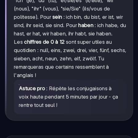
"ich" (je), "du" (tu), "er/sie/es" (il/elle), "wir"
(nous), "ihr" (vous), "sie/Sie" (ils/vous de
politesse). Pour
sein
: ich bin, du bist, er ist, wir
sind, ihr seid, sie sind. Pour
haben
: ich habe, du
hast, er hat, wir haben, ihr habt, sie haben.
Les
chiffres de 0 à 12
sont super utiles au
quotidien : null, eins, zwei, drei, vier, fünf, sechs,
sieben, acht, neun, zehn, elf, zwölf. Tu
remarqueras que certains ressemblent à
l'anglais !
Astuce pro
: Répète les conjugaisons à
voix haute pendant 5 minutes par jour - ça
rentre tout seul !