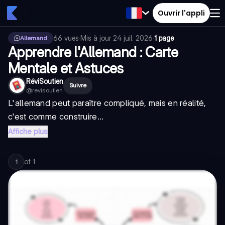
Ouvrir l'appli
66
vues
·
Mis à jour
24 juil. 2026
·
1 page
Allemand
Apprendre l'Allemand : Carte
Mentale et Astuces
RéviSoutien
Suivre
@
revisoutien
L'allemand peut paraître compliqué, mais en réalité,
c'est comme construire...
Affiche plus
of
1
1