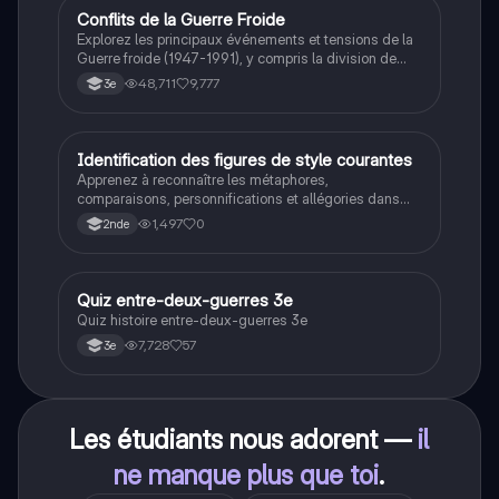
Conflits de la Guerre Froide
Histoire
Explorez les principaux événements et tensions de la
Guerre froide (1947-1991), y compris la division de
l'Allemagne, la crise de Cuba, la guerre du Vietnam, et
48,711
9,777
3e
la course à l'espace. Cette fiche de révision couvre les
idéologies opposées des blocs Est et Ouest, les
crises majeures, et l'impact mondial de cette période
historique.
I
Identification des figures de style courantes
Français
Apprenez à reconnaître les métaphores,
comparaisons, personnifications et allégories dans
des phrases simples.
1,497
0
2nde
Q
Quiz entre-deux-guerres 3e
Histoire
Quiz histoire entre-deux-guerres 3e
7,728
57
3e
Les étudiants nous adorent —
il
ne manque plus que toi
.