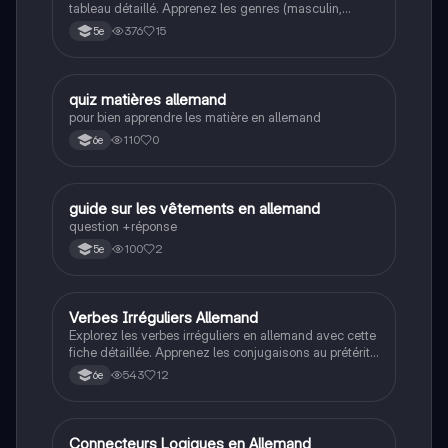
tableau détaillé. Apprenez les genres (masculin,
féminin, neutre) et les cas (nominatif, accusatif, datif,
376
15
5e
génitif) pour les articles et les noms. Idéal pour les
étudiants en grammaire allemande.
Q
quiz matières allemand
Allemand
pour bien apprendre les matière en allemand
110
0
6e
G
guide sur les vêtements en allemand
Allemand
question +réponse
100
2
5e
Verbes Irréguliers Allemand
Allemand
Explorez les verbes irréguliers en allemand avec cette
fiche détaillée. Apprenez les conjugaisons au prétérit
et au parfait, ainsi que les formes infinitives des
543
12
6e
verbes forts et faibles. Idéal pour les étudiants
souhaitant maîtriser la grammaire allemande et
améliorer leur compréhension des temps verbaux.
Connecteurs Logiques en Allemand
Allemand