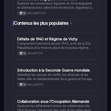
Explorez les connecteurs logiques et chronologiques
en allemand avec cette fiche de révision. Apprenez à
exprimer des concessions, des causes, des finalités
2,080
107
3e
et des contrastes à travers des exemples pratiques et
des structures grammaticales essentielles. Idéal pour
Contenus les plus populaires
9
les étudiants souhaitant améliorer leur maîtrise des
clauses subordonnées et des conjonctions en
allemand.
D
Défaite de 1940 et Régime de Vichy
Histoire
Comprendre l'armistice de juin 1940, la fin de la IIIe
République et la mise en place du nouveau régime
autoritaire de Philippe Pétain.
3,817
0
3e
I
Introduction à la Seconde Guerre mondiale
Histoire
Identifiez les causes du conflit, les alliances et les
dates clés du déclenchement de la guerre en Europe
et dans le Pacifique.
6,260
0
3e
C
Collaboration sous l'Occupation Allemande
Histoire
Analyser les différentes formes de collaboration de
l'État français, l'exclusion des Juifs et les rafles durant