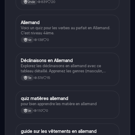
accusatif, datif et génitif pour le masculin, féminin,
839
20
2nde
neutre et pluriel. Idéal pour les étudiants en grammaire
allemande.
A
Allemand
Allemand
Voici un quiz pour les verbes au parfait en Allemand.
C'est niveau 4ème.
138
0
4e
Déclinaisons en Allemand
Allemand
Explorez les déclinaisons en allemand avec ce
tableau détaillé. Apprenez les genres (masculin,
féminin, neutre) et les cas (nominatif, accusatif, datif,
376
15
5e
génitif) pour les articles et les noms. Idéal pour les
étudiants en grammaire allemande.
Q
quiz matières allemand
Allemand
pour bien apprendre les matière en allemand
110
0
6e
G
guide sur les vêtements en allemand
Allemand