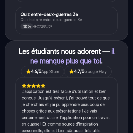
Q
Quiz entre-deux-guerres 3e
Histoire
Quiz histoire entre-deux-guerres 3e
7,728
57
3e
Les étudiants nous adorent —
il
ne manque plus que toi
.
4.6
/5
App Store
4.7
/5
Google Play
L'application est très facile d'utilisation et bien
conçue. Jusqu'à présent, j'ai trouvé tout ce que
je cherchais et j'ai pu apprendre beaucoup de
choses grâce aux présentations ! Je vais
certainement utiliser l'application pour un travail
en classe ! Et comme source d'inspiration
personnelle, elle est bien sûr aussi très utile.