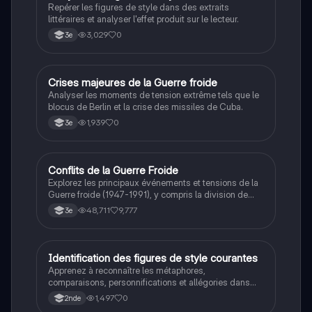
compréhension des enjeux éthiques et existentiels.
Repérer les figures de style dans des extraits
littéraires et analyser l'effet produit sur le lecteur.
3,029
0
3e
C
Crises majeures de la Guerre froide
Histoire
Analyser les moments de tension extrême tels que le
blocus de Berlin et la crise des missiles de Cuba.
1,939
0
3e
Conflits de la Guerre Froide
Histoire
Explorez les principaux événements et tensions de la
Guerre froide (1947-1991), y compris la division de
l'Allemagne, la crise de Cuba, la guerre du Vietnam, et
48,711
9,777
3e
la course à l'espace. Cette fiche de révision couvre les
idéologies opposées des blocs Est et Ouest, les
crises majeures, et l'impact mondial de cette période
historique.
I
Identification des figures de style courantes
Français
Apprenez à reconnaître les métaphores,
comparaisons, personnifications et allégories dans
des phrases simples.
1,497
0
2nde