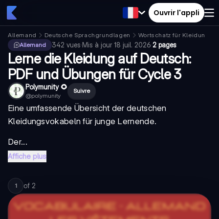
Ouvrir l'appli
Allemand
Deutsche Sprachgrundlagen
Wortschatz für Kleidung
342
vues
·
Mis à jour
18 juil. 2026
·
2 pages
Allemand
Lerne die Kleidung auf Deutsch:
PDF und Übungen für Cycle 3
Polymunity 🌻
Suivre
@
polymunity
Eine umfassende Übersicht der deutschen
Kleidungsvokabeln für junge Lernende.
Der...
Affiche plus
of
2
1