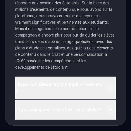
répondre aux besoins des étudiants. Sur la base des
millions d'éléments de contenu que nous avons sur la
plateforme, nous pouvons fournir des réponses
vraiment significatives et pertinentes aux étudiants.
Mais il ne s'agit pas seulement de réponses, le
compagnon a encore plus pour but de guider les élèves
dans leurs défis d'apprentissage quotidiens, avec des
plans d'étude personnalisés, des quiz ou des éléments
de contenu dans le chat et une personnalisation à
100% basée sur les compétences et les
développements de l'étudiant.
Où puis-je télécharger l'appli Knowunity
?
Tu peux télécharger l'application dans Google Play
Store et dans l'App Store d'Apple.
L'application est-elle vraiment gratuite ?
Oui, tu as un accès entièrement gratuit à tous les
contenus de l'appli, tu peux chatter ou suivre les