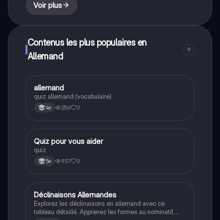
Voir plus
Contenus les plus populaires en
9
Allemand
A
allemand
Allemand
quiz allemand (vocabulaire)
256
0
4e
Q
Quiz pour vous aider
Allemand
quiz
937
0
5e
Déclinaisons Allemandes
Allemand
Explorez les déclinaisons en allemand avec ce
tableau détaillé. Apprenez les formes au nominatif,