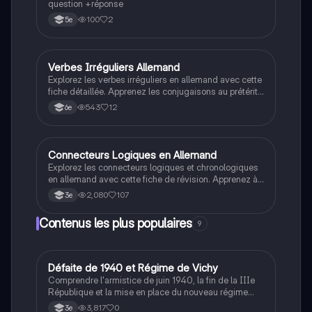
question +réponse
100
2
5e
Verbes Irréguliers Allemand
Allemand
Explorez les verbes irréguliers en allemand avec cette
fiche détaillée. Apprenez les conjugaisons au prétérit
et au parfait, ainsi que les formes infinitives des
543
12
6e
verbes forts et faibles. Idéal pour les étudiants
souhaitant maîtriser la grammaire allemande et
améliorer leur compréhension des temps verbaux.
Connecteurs Logiques en Allemand
Allemand
Explorez les connecteurs logiques et chronologiques
en allemand avec cette fiche de révision. Apprenez à
exprimer des concessions, des causes, des finalités
2,080
107
3e
et des contrastes à travers des exemples pratiques et
des structures grammaticales essentielles. Idéal pour
Contenus les plus populaires
9
les étudiants souhaitant améliorer leur maîtrise des
clauses subordonnées et des conjonctions en
allemand.
D
Défaite de 1940 et Régime de Vichy
Histoire
Comprendre l'armistice de juin 1940, la fin de la IIIe
République et la mise en place du nouveau régime
autoritaire de Philippe Pétain.
3,817
0
3e