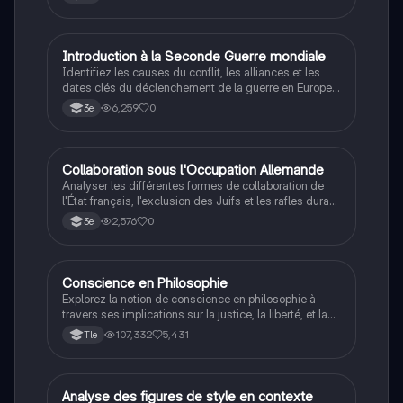
I
Introduction à la Seconde Guerre mondiale
Histoire
Identifiez les causes du conflit, les alliances et les
dates clés du déclenchement de la guerre en Europe
et dans le Pacifique.
6,259
0
3e
C
Collaboration sous l'Occupation Allemande
Histoire
Analyser les différentes formes de collaboration de
l'État français, l'exclusion des Juifs et les rafles durant
la Seconde Guerre mondiale.
2,576
0
3e
Conscience en Philosophie
Philosophie
Explorez la notion de conscience en philosophie à
travers ses implications sur la justice, la liberté, et la
connaissance. Cette fiche de révision aborde les
107,332
5,431
Tle
débats philosophiques sur la conscience, le cogito, et
les valeurs morales, tout en intégrant des
perspectives contemporaines. Idéale pour les
étudiants en philosophie cherchant à approfondir leur
A
Analyse des figures de style en contexte
Français