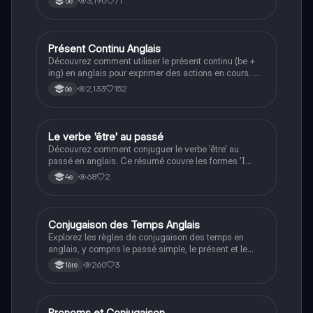
3,190
71
5e
résumé vous aidera à comprendre comment utiliser le
présent simple pour parler de routines et d'habitudes.
Type de document : résumé.
Présent Continu Anglais
Anglais
Découvrez comment utiliser le présent continu (be +
ing) en anglais pour exprimer des actions en cours. Ce
résumé couvre la formation avec l'auxiliaire 'be' et des
2,133
152
6e
exemples de verbes en -ing. Idéal pour les étudiants
souhaitant maîtriser le présent progressif.
Le verbe 'être' au passé
Anglais
Découvrez comment conjuguer le verbe 'être' au
passé en anglais. Ce résumé couvre les formes 'I
was', 'you were', 'he/she/it was', 'we were', 'you were',
68
2
4e
et 'they were'. Idéal pour les étudiants souhaitant
maîtriser le passé du verbe 'to be'.
Conjugaison des Temps Anglais
Anglais
Explorez les règles de conjugaison des temps en
anglais, y compris le passé simple, le présent et le
futur. Cette fiche de révision couvre les verbes
260
3
1ère
irréguliers, le passé continu, et les constructions
futures avec 'will' et 'going to'. Idéal pour les étudiants
de première cherchant à maîtriser les temps verbaux.
Pronoms et Conjugaison
Anglais