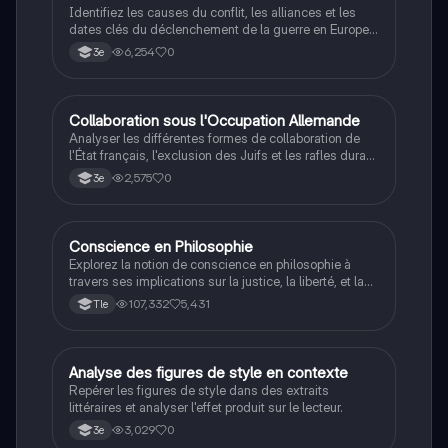
Identifiez les causes du conflit, les alliances et les
dates clés du déclenchement de la guerre en Europe
et dans le Pacifique.
6,254
0
3e
C
Collaboration sous l'Occupation Allemande
Histoire
Analyser les différentes formes de collaboration de
l'État français, l'exclusion des Juifs et les rafles durant
la Seconde Guerre mondiale.
2,575
0
3e
Conscience en Philosophie
Philosophie
Explorez la notion de conscience en philosophie à
travers ses implications sur la justice, la liberté, et la
connaissance. Cette fiche de révision aborde les
107,332
5,431
Tle
débats philosophiques sur la conscience, le cogito, et
les valeurs morales, tout en intégrant des
perspectives contemporaines. Idéale pour les
étudiants en philosophie cherchant à approfondir leur
A
Analyse des figures de style en contexte
Français
compréhension des enjeux éthiques et existentiels.
Repérer les figures de style dans des extraits
littéraires et analyser l'effet produit sur le lecteur.
3,029
0
3e