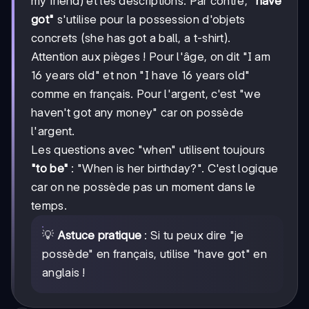
my friend) et les descriptions. Par contre,
"have
got"
s'utilise pour la possession d'objets
concrets (she has got a ball, a t-shirt).
Attention aux pièges ! Pour l'âge, on dit "I am
16 years old" et non "I have 16 years old"
comme en français. Pour l'argent, c'est "we
haven't got any money" car on possède
l'argent.
Les questions avec "when" utilisent toujours
"to be"
: "When is her birthday?". C'est logique
car on ne possède pas un moment dans le
temps.
💡
Astuce pratique
: Si tu peux dire "je
possède" en français, utilise "have got" en
anglais !