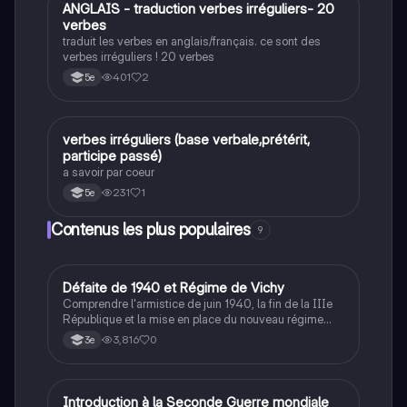
A
ANGLAIS - traduction verbes irréguliers- 20
Anglais
verbes
traduit les verbes en anglais/français. ce sont des
verbes irréguliers ! 20 verbes
401
2
5e
V
verbes irréguliers (base verbale,prétérit,
Anglais
participe passé)
a savoir par coeur
231
1
5e
Contenus les plus populaires
9
D
Défaite de 1940 et Régime de Vichy
Histoire
Comprendre l'armistice de juin 1940, la fin de la IIIe
République et la mise en place du nouveau régime
autoritaire de Philippe Pétain.
3,816
0
3e
I
Introduction à la Seconde Guerre mondiale
Histoire