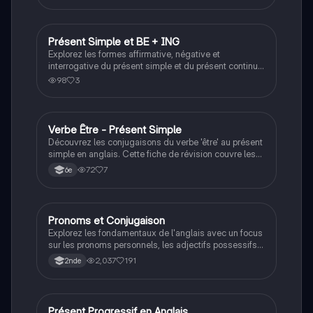
progressif. Idéal pour les étudiants souhaitant
améliorer leur compréhension de l'anglais.
Présent Simple et BE + ING
Anglais
Explorez les formes affirmative, négative et
interrogative du présent simple et du présent continu
(BE + ING). Ce document couvre les règles de
98
3
conjugaison, les structures de phrases et des
exemples pratiques pour maîtriser ces temps verbaux
essentiels. Type : résumé.
Verbe Être - Présent Simple
Anglais
Découvrez les conjugaisons du verbe 'être' au présent
simple en anglais. Cette fiche de révision couvre les
formes pour 'I', 'you', 'he', 'she', 'we', 'you' (plural), et
72
7
6e
'they'. Idéal pour les étudiants souhaitant maîtriser les
bases de la grammaire anglaise.
Pronoms et Conjugaison
Anglais
Explorez les fondamentaux de l'anglais avec un focus
sur les pronoms personnels, les adjectifs possessifs
et la conjugaison des verbes 'être' et 'avoir'. Ce
2,037
191
2nde
résumé essentiel est parfait pour renforcer vos
compétences linguistiques.
Présent Progressif en Anglais
Anglais