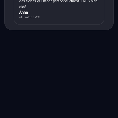
des fiches qui m'ont personnellement TRÈS bien
aidé.
Anna
utilisatrice iOS