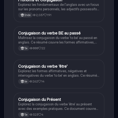
Explorez les fondamentaux de l'anglais avec un focus
sur les pronoms personnels, les adjectifs possessifs
et la conjugaison des verbes 'être' et 'avoir'. Ce
2,037
191
2nde
résumé essentiel est parfait pour renforcer vos
compétences linguistiques.
Conjugaison du verbe BE au passé
Anglais
Maîtrisez la conjugaison du verbe 'to be' au passé en
anglais. Ce résumé couvre les formes affirmatives,
négatives et interrogatives, essentiel pour
888
22
5e
comprendre le passé simple en anglais. Type: résumé.
Conjugaison du verbe 'être'
Anglais
Explorez les formes affirmatives, négatives et
interrogatives du verbe 'to be' en anglais. Ce résumé
présente des exemples clairs et des explications
262
14
6e
détaillées pour maîtriser la conjugaison du verbe 'être'.
Idéal pour les étudiants en anglais.
Conjugaison du Présent
Anglais
Explorez la conjugaison du verbe 'être' au présent
avec des exemples pratiques. Ce document couvre
l'utilisation du présent continu (be + ing) pour décrire
323
4
5e
des actions en cours, illustré par les aventures de