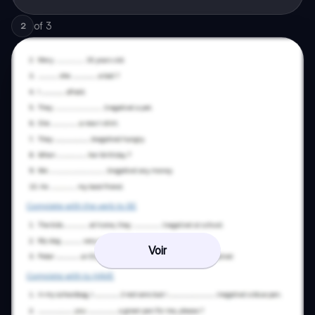
of
3
2
Voir