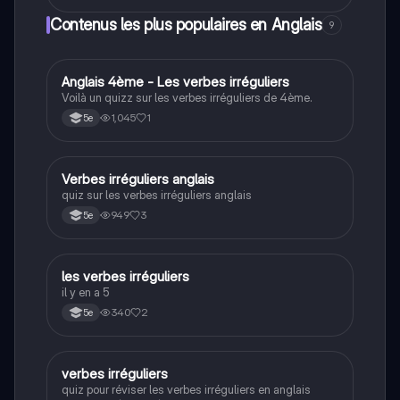
Paddington. Idéal pour les étudiants en français et en
Contenus les plus populaires en Anglais
9
anglais, ce résumé met en lumière les verbes à
l'infinitif et les participes présents.
A
Anglais 4ème - Les verbes irréguliers
Anglais
Voilà un quizz sur les verbes irréguliers de 4ème.
1,045
1
5e
V
Verbes irréguliers anglais
Anglais
quiz sur les verbes irréguliers anglais
949
3
5e
L
les verbes irréguliers
Anglais
il y en a 5
340
2
5e
V
verbes irréguliers
Anglais
quiz pour réviser les verbes irréguliers en anglais