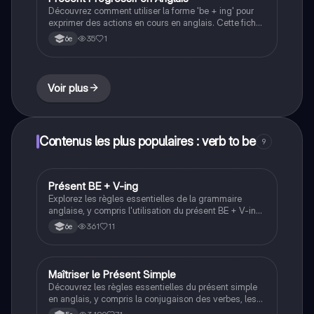
Découvrez comment utiliser la forme 'be + ing' pour
exprimer des actions en cours en anglais. Cette fiche
de révision aborde les conjugaisons, les exemples
35
1
6e
pratiques et les questions courantes. Idéale pour les
étudiants souhaitant maîtriser le présent progressif.
Type : résumé.
Voir plus
Contenus les plus populaires : verb to be
9
Présent BE + V-ing
Anglais
Explorez les règles essentielles de la grammaire
anglaise, y compris l'utilisation du présent BE + V-ing,
les déterminants 'the/a(n)', et l'expression de la
361
11
6e
fréquence. Ce résumé vous aidera à maîtriser ces
concepts clés pour améliorer votre anglais. Type:
résumé grammatical.
Maîtriser le Présent Simple
Anglais
Découvrez les règles essentielles du présent simple
en anglais, y compris la conjugaison des verbes, les
formes affirmative, négative et interrogative. Ce