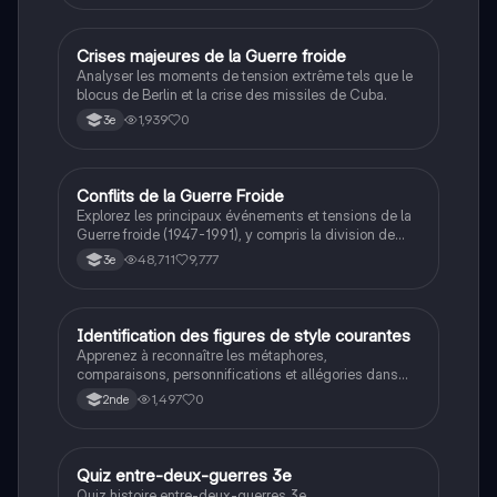
C
Crises majeures de la Guerre froide
Histoire
Analyser les moments de tension extrême tels que le
blocus de Berlin et la crise des missiles de Cuba.
1,939
0
3e
Conflits de la Guerre Froide
Histoire
Explorez les principaux événements et tensions de la
Guerre froide (1947-1991), y compris la division de
l'Allemagne, la crise de Cuba, la guerre du Vietnam, et
48,711
9,777
3e
la course à l'espace. Cette fiche de révision couvre les
idéologies opposées des blocs Est et Ouest, les
crises majeures, et l'impact mondial de cette période
historique.
I
Identification des figures de style courantes
Français
Apprenez à reconnaître les métaphores,
comparaisons, personnifications et allégories dans
des phrases simples.
1,497
0
2nde
Q
Quiz entre-deux-guerres 3e
Histoire
Quiz histoire entre-deux-guerres 3e