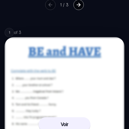
1
/
3
of
3
1
Voir