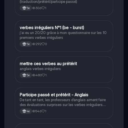
(traduction/prétérit/participe passé)
306
1
5e
V
verbes irréguliers N°1 (be - burst)
Anglais
j'ai eu un 20/20 grâce à mon questionnaire sur les 10
premiers verbes irréguliers
292
0
5e
M
mettre ces verbes au prétérit
Anglais
anglais verbes irréguliers
480
1
5e
P
Participe passé et prétérit - Anglais
Anglais
De tant en tant, les professeurs d’anglais aiment faire
des évaluations surprises sur les verbes irréguliers.
Ce quiz va vous aidez à réviser quelques verbes
546
1
4e
irréguliers.