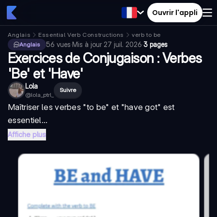
Ouvrir l'appli
Anglais
Essential Verb Constructions
verb to be
56
vues
·
Mis à jour
27 juil. 2026
·
3 pages
Anglais
Exercices de Conjugaison : Verbes
'Be' et 'Have'
Lola
Suivre
@
lola_ptrl_
Maîtriser les verbes "to be" et "have got" est
essentiel...
Affiche plus