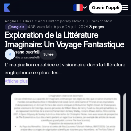
Ouvrir l'appli
Anglais
Classic and Contemporary Novels
Frankenstein
488
vues
·
Mis à jour
26 juil. 2026
·
3 pages
Anglais
Exploration de la Littérature
Imaginaire: Un Voyage Fantastique
sana ouerfelli
S
Suivre
@
sanaouerfelli
L'imagination créatrice et visionnaire dans la littérature
anglophone explore les...
Affiche plus