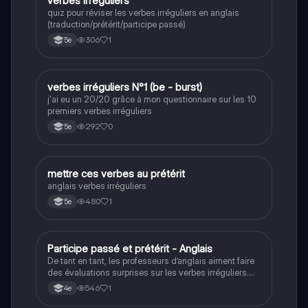
V
verbes irréguliers
quiz pour réviser les verbes irréguliers en anglais
(traduction/prétérit/participe passé)
306
1
5e
V
verbes irréguliers N°1 (be - burst)
Anglais
j'ai eu un 20/20 grâce à mon questionnaire sur les 10
premiers verbes irréguliers
292
0
5e
M
mettre ces verbes au prétérit
Anglais
anglais verbes irréguliers
480
1
5e
P
Participe passé et prétérit - Anglais
Anglais
De tant en tant, les professeurs d’anglais aiment faire
des évaluations surprises sur les verbes irréguliers.
Ce quiz va vous aidez à réviser quelques verbes
546
1
4e
irréguliers.