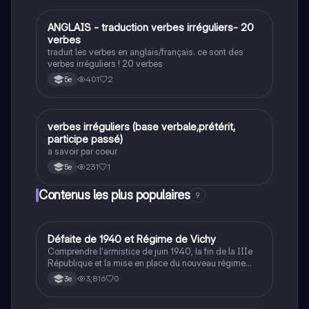
A
ANGLAIS - traduction verbes irréguliers- 20
Anglais
verbes
traduit les verbes en anglais/français. ce sont des
verbes irréguliers ! 20 verbes
401
2
5e
V
verbes irréguliers (base verbale,prétérit,
Anglais
participe passé)
a savoir par coeur
231
1
5e
Contenus les plus populaires
9
D
Défaite de 1940 et Régime de Vichy
Histoire
Comprendre l'armistice de juin 1940, la fin de la IIIe
République et la mise en place du nouveau régime
autoritaire de Philippe Pétain.
3,816
0
3e