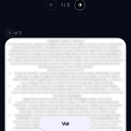
1
/
3
of
3
1
Voir