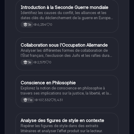
I
Introduction à la Seconde Guerre mondiale
Histoire
Identifiez les causes du conflit, les alliances et les
dates clés du déclenchement de la guerre en Europe
et dans le Pacifique.
6,254
0
3e
C
Collaboration sous l'Occupation Allemande
Histoire
Analyser les différentes formes de collaboration de
l'État français, l'exclusion des Juifs et les rafles durant
la Seconde Guerre mondiale.
2,575
0
3e
Conscience en Philosophie
Philosophie
Explorez la notion de conscience en philosophie à
travers ses implications sur la justice, la liberté, et la
connaissance. Cette fiche de révision aborde les
107,332
5,431
Tle
débats philosophiques sur la conscience, le cogito, et
les valeurs morales, tout en intégrant des
perspectives contemporaines. Idéale pour les
étudiants en philosophie cherchant à approfondir leur
A
Analyse des figures de style en contexte
Français
compréhension des enjeux éthiques et existentiels.
Repérer les figures de style dans des extraits
littéraires et analyser l'effet produit sur le lecteur.