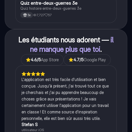
Q
Quiz entre-deux-guerres 3e
Histoire
Quiz histoire entre-deux-guerres 3e
7,727
57
3e
Les étudiants nous adorent —
il
ne manque plus que toi
.
4.6
/5
App Store
4.7
/5
Google Play
L'application est très facile d'utilisation et bien
conçue. Jusqu'à présent, j'ai trouvé tout ce que
je cherchais et j'ai pu apprendre beaucoup de
choses grâce aux présentations ! Je vais
certainement utiliser l'application pour un travail
en classe ! Et comme source d'inspiration
personnelle, elle est bien sûr aussi très utile.
Stefan S
utilisateur iOS