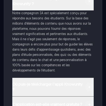
Knowunity ?
Notre compagnon IA est spécialement conçu pour
répondre aux besoins des étudiants. Sur la base des
millions d'éléments de contenu que nous avons sur la
plateforme, nous pouvons fournir des réponses
vraiment significatives et pertinentes aux étudiants.
Mais il ne s'agit pas seulement de réponses, le
compagnon a encore plus pour but de guider les élèves
dans leurs défis d'apprentissage quotidiens, avec des
plans d'étude personnalisés, des quiz ou des éléments
de contenu dans le chat et une personnalisation à
100% basée sur les compétences et les
développements de l'étudiant.
Où puis-je télécharger l'appli Knowunity
?
Tu peux télécharger l'application dans Google Play
Store et dans l'App Store d'Apple.
L'application est-elle vraiment gratuite ?