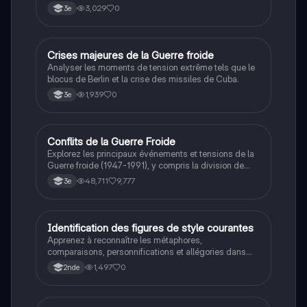
3,029
0
3e
C
Crises majeures de la Guerre froide
Histoire
Analyser les moments de tension extrême tels que le
blocus de Berlin et la crise des missiles de Cuba.
1,939
0
3e
Conflits de la Guerre Froide
Histoire
Explorez les principaux événements et tensions de la
Guerre froide (1947-1991), y compris la division de
l'Allemagne, la crise de Cuba, la guerre du Vietnam, et
48,711
9,777
3e
la course à l'espace. Cette fiche de révision couvre les
idéologies opposées des blocs Est et Ouest, les
crises majeures, et l'impact mondial de cette période
historique.
I
Identification des figures de style courantes
Français
Apprenez à reconnaître les métaphores,
comparaisons, personnifications et allégories dans
des phrases simples.
1,497
0
2nde