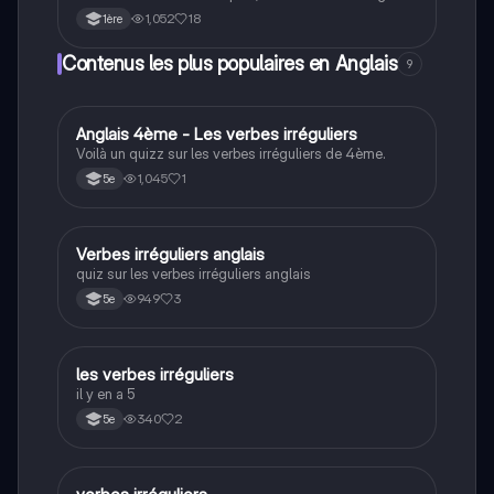
artificielle. Ce résumé aborde des concepts clés tels
1,052
18
1ère
que la philosophie de la technologie, l'éthique de la
responsabilité, et la responsabilité civile et pénale, tout
Contenus les plus populaires en Anglais
9
en fournissant des exemples historiques marquants.
A
Anglais 4ème - Les verbes irréguliers
Anglais
Voilà un quizz sur les verbes irréguliers de 4ème.
1,045
1
5e
V
Verbes irréguliers anglais
Anglais
quiz sur les verbes irréguliers anglais
949
3
5e
L
les verbes irréguliers
Anglais
il y en a 5
340
2
5e
Anglais