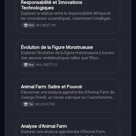
Responsabilité et Innovations
Anglais
Technologiques
Explorez la relation entre la responsabilité éthique et
les innovations scientifiques, notamment l'intelligence
artificielle. Ce résumé aborde des concepts clés tels
1,052
18
1ère
que la philosophie de la technologie, l'éthique de la
responsabilité, et la responsabilité civile et pénale, tout
en fournissant des exemples historiques marquants.
Évolution de la Figure Monstrueuse
LLCE Ang
Explorez l'évolution de la figure monstrueuse à travers
des œuvres emblématiques telles que 'Miss
Peregrine's Home for Peculiar Children', 'Coraline', et
4,153
112
1ère
'The Call of Cthulhu'. Cette présentation examine
comment les monstres reflètent les peurs humaines et
les différences, tout en s'inscrivant dans le registre
merveilleux et horrifique. Idéal pour les étudiants en
Animal Farm: Satire et Pouvoir
Anglais
littérature et en études culturelles.
Découvrez une analyse approfondie d'Animal Farm de
George Orwell, un roman satirique sur l'autoritarisme
et le totalitarisme. Ce résumé explore les personnages
1,314
53
Tle
clés comme Napoleon et Snowball, ainsi que les
thèmes de la manipulation et de la lutte des classes.
Idéal pour les étudiants en LLCE/Anglais.
Analyse d'Animal Farm
LLCE Ang
Explorez une analyse approfondie d'Animal Farm,