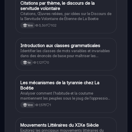
Citations par thème, le discours de la
Français
servitude volontaire
Citations, Œuvres reliées, par idées sur le Discours de
la Servitude Volontaire de Étienne de La Boetie
3,361
102
1ère
I
Introduction aux classes grammaticales
Français
Identifier les classes de mots variables et invariables
dans des énoncés de base pour maîtriser les
fondements de la grammaire.
1,121
0
4e
L
Les mécanismes de la tyrannie chez La
Français
Boétie
Analyser comment l'habitude et la coutume
maintiennent les peuples sous le joug de l'oppression
selon le texte.
1,575
1
1ère
Mouvements Littéraires du XIXe Siècle
Français
Explorez les principaux mouvements littéraires du