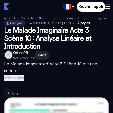
Ouvrir l'appli
Arts
Les Comédies Classiques Européennes
malade imaginaire
894
vues
·
Mis à jour
17 juil. 2026
·
2 pages
Français
Le Malade Imaginaire Acte 3
Scène 10 : Analyse Linéaire et
Introduction
Oriane05
Suivre
@
oriane05_lyro
Le Malade imaginaire
d'Acte 3 Scène 10 est une
scène...
Affiche plus
of
2
1