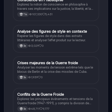
Explorez la notion de conscience en philosophie à
travers ses implications sur la justice, la liberté, et la
connaissance. Cette fiche de révision aborde les
107,330
5,431
Tle
débats philosophiques sur la conscience, le cogito, et
les valeurs morales, tout en intégrant des
perspectives contemporaines. Idéale pour les
étudiants en philosophie cherchant à approfondir leur
A
Analyse des figures de style en contexte
Français
compréhension des enjeux éthiques et existentiels.
Repérer les figures de style dans des extraits
littéraires et analyser l'effet produit sur le lecteur.
3,029
0
3e
C
Crises majeures de la Guerre froide
Histoire
Analyser les moments de tension extrême tels que le
blocus de Berlin et la crise des missiles de Cuba.
1,939
0
3e
Conflits de la Guerre Froide
Histoire
Explorez les principaux événements et tensions de la
Guerre froide (1947-1991), y compris la division de
l'Allemagne, la crise de Cuba, la guerre du Vietnam, et
48,711
9,777
3e
la course à l'espace. Cette fiche de révision couvre les