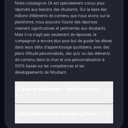
Notre compagnon IA est spécialement conçu pour
répondre aux besoins des étudiants. Sur la base des
millions d'éléments de contenu que nous avons sur la
plateforme, nous pouvons fournir des réponses
vraiment significatives et pertinentes aux étudiants.
Mais il ne s'agit pas seulement de réponses, le
compagnon a encore plus pour but de guider les élèves
dans leurs défis d'apprentissage quotidiens, avec des
plans d'étude personnalisés, des quiz ou des éléments
de contenu dans le chat et une personnalisation à
100% basée sur les compétences et les
développements de l'étudiant.
Où puis-je télécharger l'appli Knowunity
?
Tu peux télécharger l'application dans Google Play
Store et dans l'App Store d'Apple.
L'application est-elle vraiment gratuite ?
Oui, tu as un accès entièrement gratuit à tous les