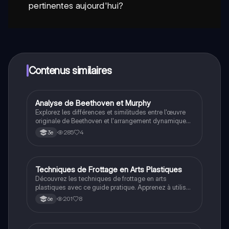
pertinentes aujourd'hui?
Contenus similaires
Analyse de Beethoven et Murphy
Art
Explorez les différences et similitudes entre l'œuvre
originale de Beethoven et l'arrangement dynamique
de Walter Murphy dans 'The Fifth of Beethoven'. Cette
285
4
3e
analyse approfondie couvre le caractère, le tempo, les
nuances, les thèmes et les instruments utilisés, offrant
une compréhension enrichie de la musique classique
et de ses adaptations modernes.
Techniques de Frottage en Arts Plastiques
Art
Découvrez les techniques de frottage en arts
plastiques avec ce guide pratique. Apprenez à utiliser
différents crayons et papiers pour créer des œuvres
201
8
6e
d'art uniques à partir d'objets en relief. Idéal pour les
élèves de 6ème, ce document inclut des conseils sur
le matériel et des étapes claires pour réussir vos