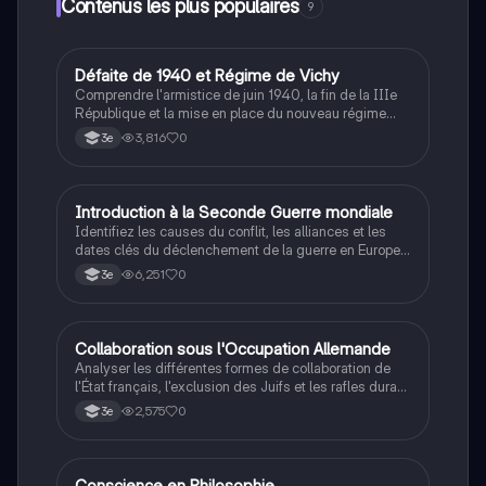
Contenus les plus populaires
9
D
Défaite de 1940 et Régime de Vichy
Histoire
Comprendre l'armistice de juin 1940, la fin de la IIIe
République et la mise en place du nouveau régime
autoritaire de Philippe Pétain.
3,816
0
3e
I
Introduction à la Seconde Guerre mondiale
Histoire
Identifiez les causes du conflit, les alliances et les
dates clés du déclenchement de la guerre en Europe
et dans le Pacifique.
6,251
0
3e
C
Collaboration sous l'Occupation Allemande
Histoire
Analyser les différentes formes de collaboration de
l'État français, l'exclusion des Juifs et les rafles durant
la Seconde Guerre mondiale.
2,575
0
3e
Conscience en Philosophie
Philosophie