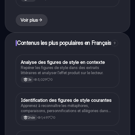
Voir plus
Contenus les plus populaires en Français
9
A
Analyse des figures de style en contexte
Français
Repérer les figures de style dans des extraits
littéraires et analyser l'effet produit sur le lecteur.
3,029
0
3e
I
Identification des figures de style courantes
Français
Apprenez à reconnaître les métaphores,
comparaisons, personnifications et allégories dans
des phrases simples.
1,497
0
2nde