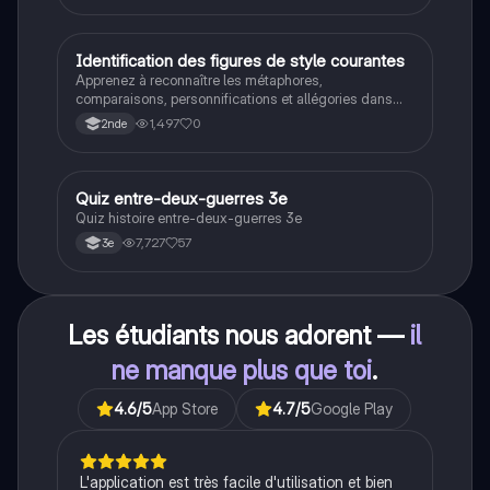
idéologies opposées des blocs Est et Ouest, les
crises majeures, et l'impact mondial de cette période
historique.
I
Identification des figures de style courantes
Français
Apprenez à reconnaître les métaphores,
comparaisons, personnifications et allégories dans
des phrases simples.
1,497
0
2nde
Q
Quiz entre-deux-guerres 3e
Histoire
Quiz histoire entre-deux-guerres 3e
7,727
57
3e
Les étudiants nous adorent —
il
ne manque plus que toi
.
4.6
/5
App Store
4.7
/5
Google Play
L'application est très facile d'utilisation et bien