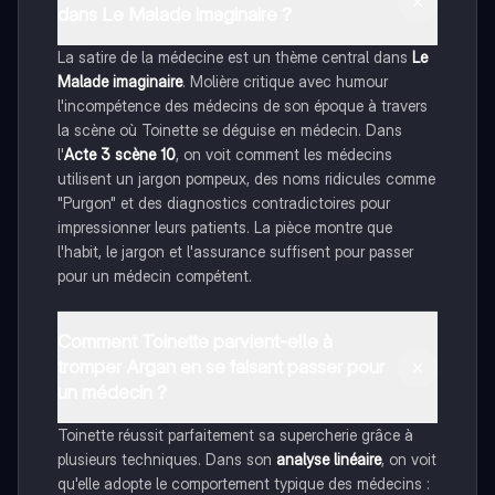
dans Le Malade imaginaire ?
La satire de la médecine est un thème central dans
Le
Malade imaginaire
. Molière critique avec humour
l'incompétence des médecins de son époque à travers
la scène où Toinette se déguise en médecin. Dans
l'
Acte 3 scène 10
, on voit comment les médecins
utilisent un jargon pompeux, des noms ridicules comme
"Purgon" et des diagnostics contradictoires pour
impressionner leurs patients. La pièce montre que
l'habit, le jargon et l'assurance suffisent pour passer
pour un médecin compétent.
Comment Toinette parvient-elle à
tromper Argan en se faisant passer pour
un médecin ?
Toinette réussit parfaitement sa supercherie grâce à
plusieurs techniques. Dans son
analyse linéaire
, on voit
qu'elle adopte le comportement typique des médecins :