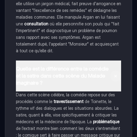
elle utilise un jargon médical, fait preuve d'arrogance en
vantant "l'excellence de ses remèdes" et dédaigne les
maladies communes. Elle manipule Argan en lui faisant
une
consultation
où elle personnifie son pouls qui "fait
l'impertinent" et diagnostique un problème de poumon
sans rapport avec ses symptômes. Argan est
totalement dupé, l'appelant "Monsieur" et acquiesçant
à tout ce qu'elle dit.
Quelle est la différence entre la comédie
et la satire dans cette scène du Malade
imaginaire ?
Dans cette scène célèbre, la comédie repose sur des
procédés comme le
travestissement
de Toinette, le
rythme vif des dialogues et les situations absurdes. La
satire, quant à elle, vise spécifiquement à critiquer les
médecins et la médecine de l'époque. La
problématique
de l'extrait montre bien comment les deux s'entremêlent
: le comique sert à faire passer un message critique sur