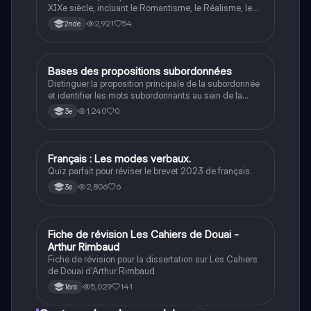
XIXe siècle, incluant le Romantisme, le Réalisme, le
Naturalisme, le Symbolisme et le Surréalisme. Cette
2,921
54
2nde
ressource présente les thèmes, esthétiques, procédés
et auteurs clés de chaque mouvement, offrant une
compréhension approfondie de l'évolution littéraire de
cette période. Type: résumé.
B
Bases des propositions subordonnées
Français
Distinguer la proposition principale de la subordonnée
et identifier les mots subordonnants au sein de la
phrase.
1,240
0
3e
F
Français : Les modes verbaux.
Français
Quiz parfait pour réviser le brevet 2023 de français.
2,806
6
3e
Fiche de révision Les Cahiers de Douai -
Français
Arthur Rimbaud
Fiche de révision pour la dissertation sur Les Cahiers
de Douai d'Arthur Rimbaud
5,029
141
1ère