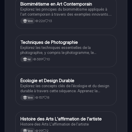
frottages. Type: Atelier pratique.
Biomimétisme en Art Contemporain
STD2A
Explorez les principes du biomimétisme appliqués à
l'art contemporain à travers des exemples innovants.
Ce document présente des œuvres inspirées par la
226
13
1ère
nature, des techniques de fabrication durables et des
analyses méthodologiques. Type : résumé de cours.
Techniques de Photographie
Art
Explorez les techniques essentielles de la
photographie, y compris le photogramme, le
photomontage, et la définition du pixel. Ce résumé
389
10
4e
aborde également les concepts de blockchain et de
NFT, offrant une vue d'ensemble des innovations
numériques dans le domaine de l'art. Type de contenu
: résumé.
Écologie et Design Durable
STD2A
Explorez les concepts clés de l'écologie et du design
durable à travers cette séquence. Apprenez le
vocabulaire spécifique lié à la préservation de
157
8
1ère
l'environnement, la transition énergétique, et les
pratiques de consommation responsable. Ce contenu
est essentiel pour comprendre les enjeux
environnementaux contemporains et développer une
Histoire des Arts L'affirmation de l'artiste
Art
approche critique face aux dynamiques de création en
Histoire des Arts L'affirmation de l'artiste
lien avec l'éco-conception.
99
2
1ère