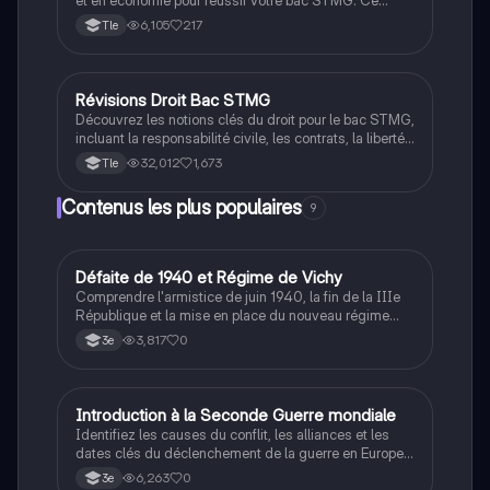
document couvre des concepts clés tels que le seuil
6,105
217
Tle
de rentabilité, le coût de revient, le PIB, et bien plus
encore, pour vous aider à maîtriser vos calculs et
optimiser vos performances académiques.
Révisions Droit Bac STMG
STMG
Découvrez les notions clés du droit pour le bac STMG,
incluant la responsabilité civile, les contrats, la liberté
d'entreprendre, et le système judiciaire. Ce document,
32,012
1,673
Tle
élaboré à partir des objectifs de Hachette Éducation et
de mes cours, est essentiel pour réussir votre
Contenus les plus populaires
9
examen. Type : fiche de révision.
D
Défaite de 1940 et Régime de Vichy
Histoire
Comprendre l'armistice de juin 1940, la fin de la IIIe
République et la mise en place du nouveau régime
autoritaire de Philippe Pétain.
3,817
0
3e
I
Introduction à la Seconde Guerre mondiale
Histoire
Identifiez les causes du conflit, les alliances et les
dates clés du déclenchement de la guerre en Europe
et dans le Pacifique.
6,263
0
3e