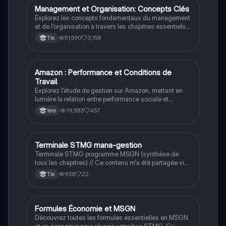
Management et Organisation: Concepts Clés
STMG
Explorez les concepts fondamentaux du management
et de l'organisation à travers les chapitres essentiels
du programme de terminale STMG. Ce résumé couvre
51,590
3,158
Tle
des thèmes tels que la stratégie d'entreprise, la
motivation des employés, l'organisation de la
production, et l'impact des technologies numériques.
Idéal pour préparer le BAC et comprendre les enjeux
Amazon : Performance et Conditions de
STMG
contemporains du management.
Travail
Explorez l'étude de gestion sur Amazon, mettant en
lumière la relation entre performance sociale et
commerciale. Ce dossier aborde l'impact des
19,383
457
1ère
conditions de travail sur la performance de
l'entreprise, ainsi que les stratégies de croissance et
d'innovation technologique. Idéal pour les étudiants
en gestion souhaitant comprendre les enjeux
Terminale STMG mana-gestion
STMG
contemporains du e-commerce. Type : Synthèse
Terminale STMG programme MSGN (synthèse de
d'étude de gestion.
tous les chapitres) // Ce contenu m'a été partagée via
un lien drive sur tiktok je l'ai enregistré ici pour l'avoir
938
22
Tle
dans ma bibliothèque sur n'importe quelle appareil et
aider ceux en ayant besoin.
Formules Économie et MSGN
STMG
Découvrez toutes les formules essentielles en MSGN
et en économie pour réussir votre bac STMG. Ce