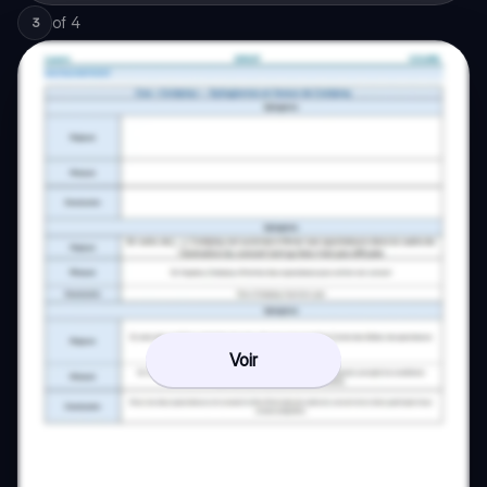
of
4
3
Voir