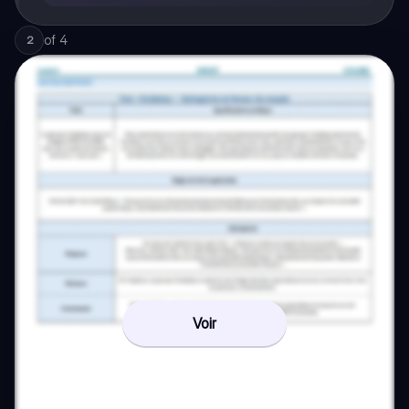
of
4
2
Voir