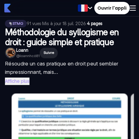
Ouvrir l'appli
91
vues
·
Mis à jour
18 juil. 2026
·
4 pages
STMG
Méthodologie du syllogisme en
droit : guide simple et pratique
Loann
Suivre
@
loannhc681
Résoudre un cas pratique en droit peut sembler
impressionnant, mais...
Affiche plus