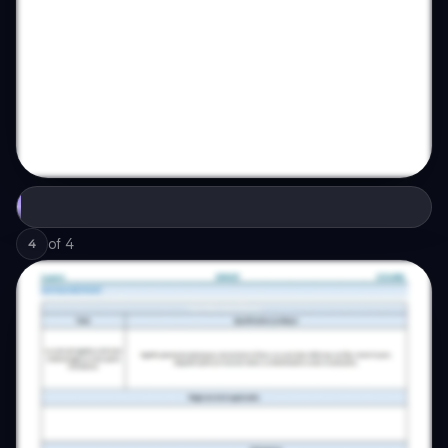
of
4
4