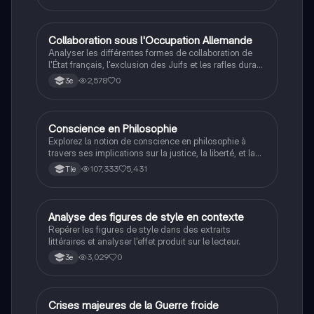
C
Collaboration sous l'Occupation Allemande
Histoire
Analyser les différentes formes de collaboration de
l'État français, l'exclusion des Juifs et les rafles durant
la Seconde Guerre mondiale.
2,578
0
3e
Conscience en Philosophie
Philosophie
Explorez la notion de conscience en philosophie à
travers ses implications sur la justice, la liberté, et la
connaissance. Cette fiche de révision aborde les
107,333
5,431
Tle
débats philosophiques sur la conscience, le cogito, et
les valeurs morales, tout en intégrant des
perspectives contemporaines. Idéale pour les
étudiants en philosophie cherchant à approfondir leur
A
Analyse des figures de style en contexte
Français
compréhension des enjeux éthiques et existentiels.
Repérer les figures de style dans des extraits
littéraires et analyser l'effet produit sur le lecteur.
3,029
0
3e
C
Crises majeures de la Guerre froide
Histoire