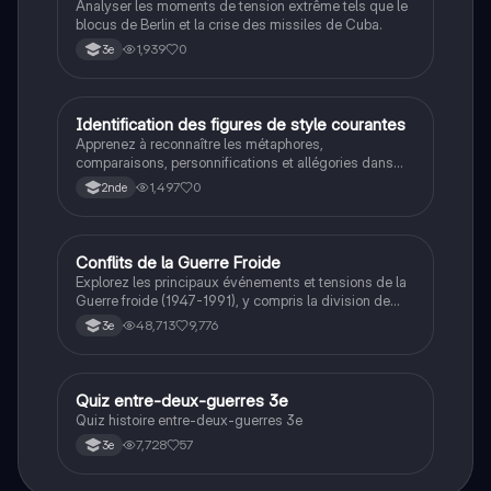
Analyser les moments de tension extrême tels que le
blocus de Berlin et la crise des missiles de Cuba.
1,939
0
3e
I
Identification des figures de style courantes
Français
Apprenez à reconnaître les métaphores,
comparaisons, personnifications et allégories dans
des phrases simples.
1,497
0
2nde
Conflits de la Guerre Froide
Histoire
Explorez les principaux événements et tensions de la
Guerre froide (1947-1991), y compris la division de
l'Allemagne, la crise de Cuba, la guerre du Vietnam, et
48,713
9,776
3e
la course à l'espace. Cette fiche de révision couvre les
idéologies opposées des blocs Est et Ouest, les
crises majeures, et l'impact mondial de cette période
historique.
Q
Quiz entre-deux-guerres 3e
Histoire
Quiz histoire entre-deux-guerres 3e
7,728
57
3e