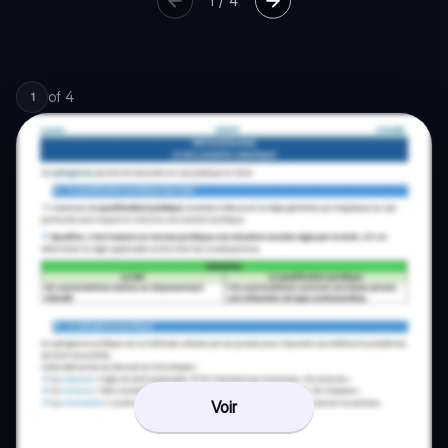
1
/
4
of
4
1
Voir